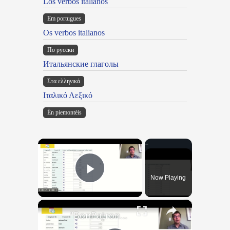
Los verbos italianos
Em portugues
Os verbos italianos
По русски
Итальянские глаголы
Στα ελληνικά
Ιταλικό Λεξικό
Ën piemontèis
×
Now Playing
Play Video
×
"BonPatron" Vocabulary Guide: Dates and Times