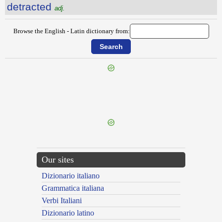
detracted
adj.
Browse the English - Latin dictionary from:
{{ID:DETERMINEDLY100}}
---CACHE---
Our sites
Dizionario italiano
Grammatica italiana
Verbi Italiani
Dizionario latino