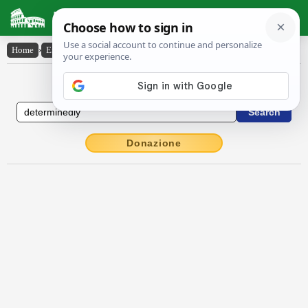
Latin Dictionary
Home
›
English-Latin
›
determinedly
English to Latin Dictionary
Donazione