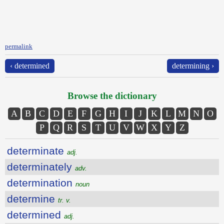
permalink
‹ determined
determining ›
Browse the dictionary
A
B
C
D
E
F
G
H
I
J
K
L
M
N
O
P
Q
R
S
T
U
V
W
X
Y
Z
determinate
adj.
determinately
adv.
determination
noun
determine
tr. v.
determined
adj.