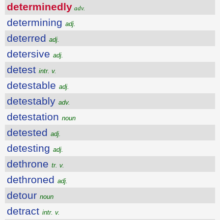
determinedly
adv.
determining
adj.
deterred
adj.
detersive
adj.
detest
intr. v.
detestable
adj.
detestably
adv.
detestation
noun
detested
adj.
detesting
adj.
dethrone
tr. v.
dethroned
adj.
detour
noun
detract
intr. v.