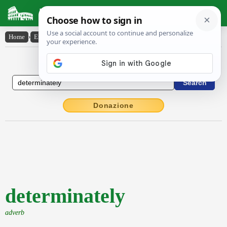
Latin Dictionary
Home
›
English-Latin
›
determinately
English to Latin Dictionary
Donazione
determinately
adverb