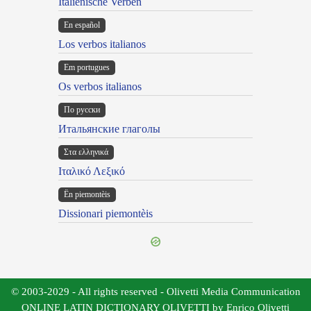
Italienische Verben
En español
Los verbos italianos
Em portugues
Os verbos italianos
По русски
Итальянские глаголы
Στα ελληνικά
Ιταλικό Λεξικό
Ën piemontèis
Dissionari piemontèis
© 2003-2029 - All rights reserved - Olivetti Media Communication
ONLINE LATIN DICTIONARY OLIVETTI by Enrico Olivetti