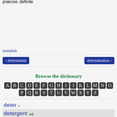
præcise, definite
permalink
‹ determinate
determination ›
Browse the dictionary
A
B
C
D
E
F
G
H
I
J
K
L
M
N
O
P
Q
R
S
T
U
V
W
X
Y
Z
deter
v.
detergent
adj.