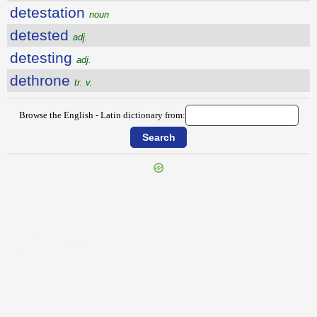
detestation
noun
detested
adj.
detesting
adj.
dethrone
tr. v.
Browse the English - Latin dictionary from:
{{ID:DETERMINATELY100}}
---CACHE---