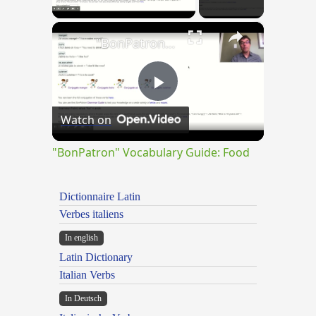
×
"BonPatron" Vocabulary Guide: Food
Play
Watch on
Video
"BonPatron" Vocabulary Guide: Food
Dictionnaire Latin
Verbes italiens
In english
Latin Dictionary
Italian Verbs
In Deutsch