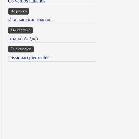
Os verbos italianos
По русски
Итальянские глаголы
Στα ελληνικά
Ιταλικό Λεξικό
Ën piemontèis
Dissionari piemontèis