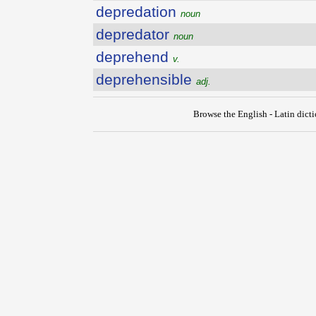
depredation
noun
depredator
noun
deprehend
v.
deprehensible
adj.
Browse the English - Latin dict