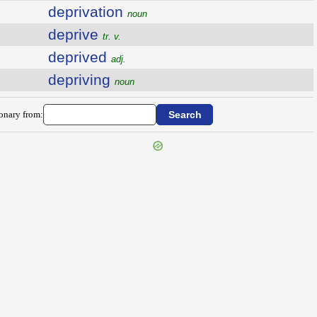
deprivation
noun
deprive
tr. v.
deprived
adj.
depriving
noun
ionary from: