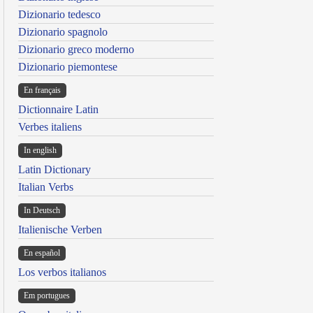
Dizionario tedesco
Dizionario spagnolo
Dizionario greco moderno
Dizionario piemontese
En français
Dictionnaire Latin
Verbes italiens
In english
Latin Dictionary
Italian Verbs
In Deutsch
Italienische Verben
En español
Los verbos italianos
Em portugues