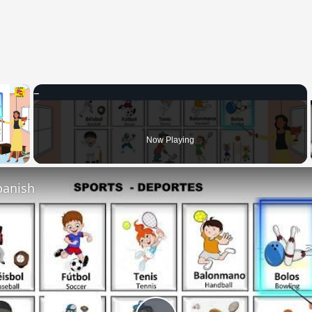
×
 Video
Now Playing
panish