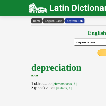
Latin Dictiona
Home
›
English-Latin
›
depreciation
English
depreciation
noun
1
obtrectatio
[obtrectationis, f.]
2
(price) vilitas
[vilitatis, f.]