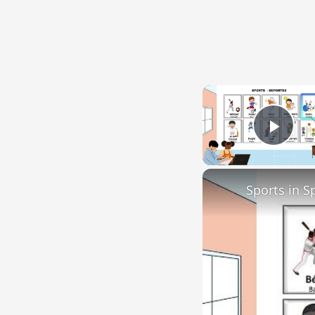
Play
Sports in S