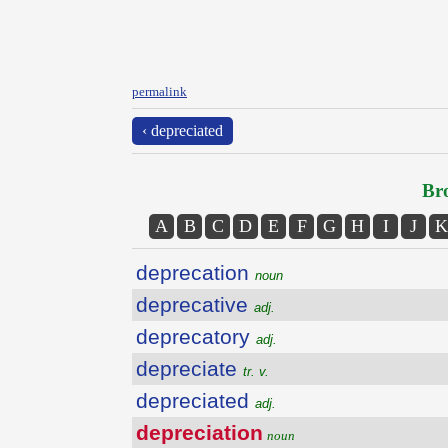
permalink
‹ depreciated
Bro
A
B
C
D
E
F
G
H
I
J
K
deprecation
noun
deprecative
adj.
deprecatory
adj.
depreciate
tr. v.
depreciated
adj.
depreciation
noun