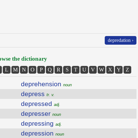
depredation ›
wse the dictionary
L
M
N
O
P
Q
R
S
T
U
V
W
X
Y
Z
deprehension
noun
depress
tr. v.
depressed
adj.
depresser
noun
depressing
adj.
depression
noun