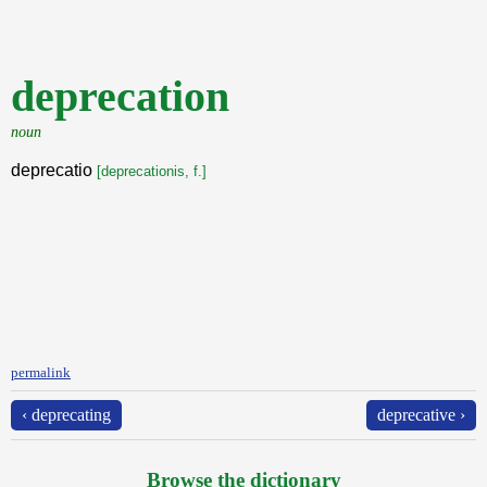
deprecation
noun
deprecatio
[deprecationis, f.]
permalink
‹ deprecating
deprecative ›
Browse the dictionary