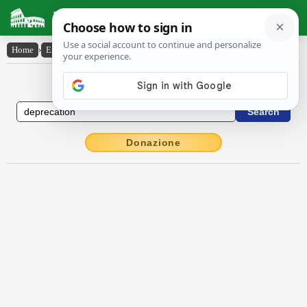
Latin Dictionary
Home
›
English-Latin
›
deprecation
English to Latin Dictionary
Donazione