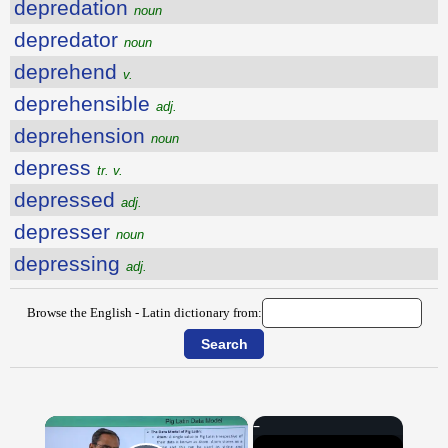
depredation
noun
depredator
noun
deprehend
v.
deprehensible
adj.
deprehension
noun
depress
tr. v.
depressed
adj.
depresser
noun
depressing
adj.
Browse the English - Latin dictionary from:
×