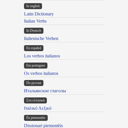
In english
Latin Dictionary
Italian Verbs
In Deutsch
Italienische Verben
En español
Los verbos italianos
Em portugues
Os verbos italianos
По русски
Итальянские глаголы
Στα ελληνικά
Ιταλικό Λεξικό
Ën piemontèis
Dissionari piemontèis