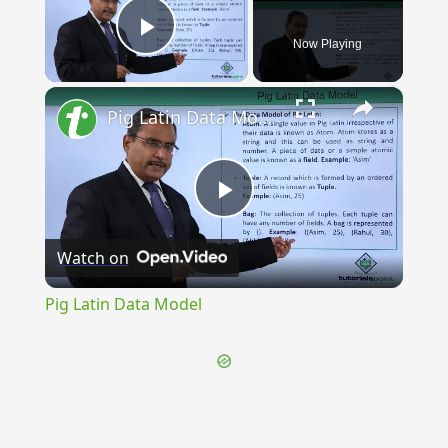
Now Playing
Play Video
×
Pig Latin Data Model
Play
Watch on
Video
Pig Latin Data Model
{{ID:DEPRECATION100}}
---CACHE---