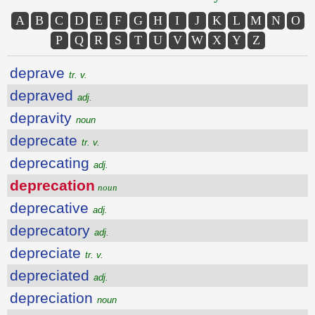
A
B
C
D
E
F
G
H
I
J
K
L
M
N
O
P
Q
R
S
T
U
V
W
X
Y
Z
deprave
tr. v.
depraved
adj.
depravity
noun
deprecate
tr. v.
deprecating
adj.
deprecation
noun
deprecative
adj.
deprecatory
adj.
depreciate
tr. v.
depreciated
adj.
depreciation
noun