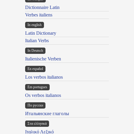
Dictionnaire Latin
Verbes italiens
In english
Latin Dictionary
Italian Verbs
In Deutsch
Italienische Verben
En español
Los verbos italianos
Em portugues
Os verbos italianos
По русски
Итальянские глаголы
Στα ελληνικά
Ιταλικό Λεξικό