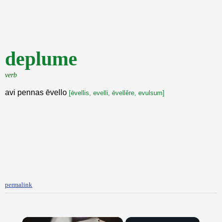
deplume
verb
avi pennas ēvello
[ēvellis, evelli, ēvellěre, evulsum]
permalink
×