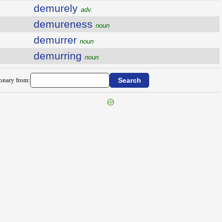
demurely
adv.
demureness
noun
demurrer
noun
demurring
noun
ionary from: