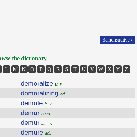
demonstrative ›
wse the dictionary
L
M
N
O
P
Q
R
S
T
U
V
W
X
Y
Z
demoralize
tr. v.
demoralizing
adj.
demote
tr. v.
demur
noun
demur
intr. v.
demure
adj.