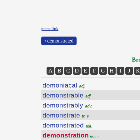
permalink
‹ demonstrated
Bro
A
B
C
D
E
F
G
H
I
J
K
demoniacal
adj.
demonstrable
adj.
demonstrably
adv.
demonstrate
tr. v.
demonstrated
adj.
demonstration
noun