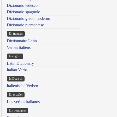
Dizionario tedesco
Dizionario spagnolo
Dizionario greco moderno
Dizionario piemontese
En français
Dictionnaire Latin
Verbes italiens
In english
Latin Dictionary
Italian Verbs
In Deutsch
Italienische Verben
En español
Los verbos italianos
Em portugues