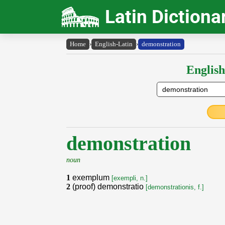
Latin Dictiona
Home
›
English-Latin
›
demonstration
English
demonstration
noun
1
exemplum
[exempli, n.]
2
(proof) demonstratio
[demonstrationis, f.]