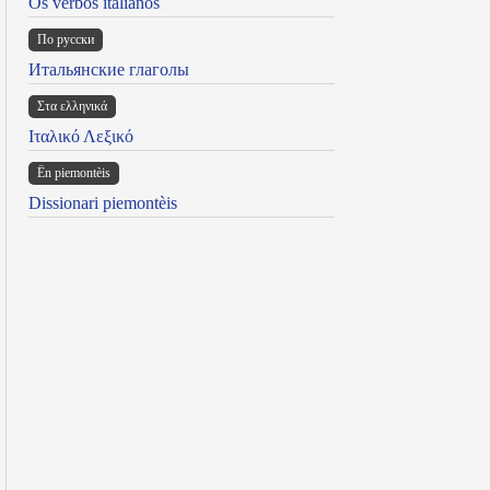
Os verbos italianos
По русски
Итальянские глаголы
Στα ελληνικά
Ιταλικό Λεξικό
Ën piemontèis
Dissionari piemontèis