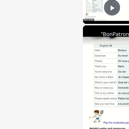
Play
"BonPatron