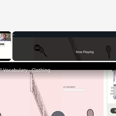
×
 Video
Now Playing
 Vocabulary - Clothing