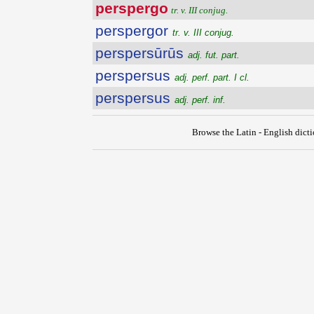
perspergo
tr. v. III conjug.
perspergor
tr. v. III conjug.
perspersūrūs
adj. fut. part.
perspersus
adj. perf. part. I cl.
perspersus
adj. perf. inf.
Browse the Latin - English dict