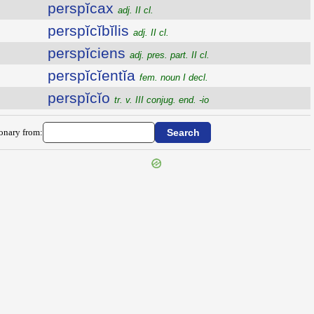
perspĭcax
adj. II cl.
perspĭcĭbĭlis
adj. II cl.
perspĭciens
adj. pres. part. II cl.
perspĭcĭentĭa
fem. noun I decl.
perspĭcĭo
tr. v. III conjug. end. -io
ionary from: