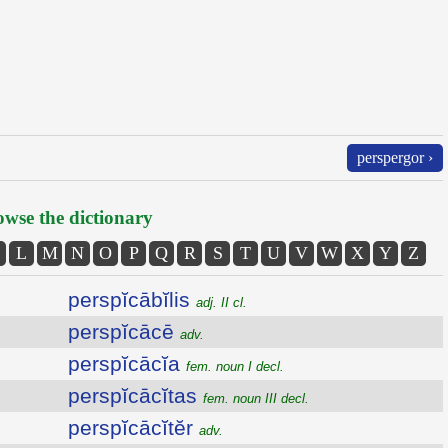
perspergor ›
wse the dictionary
L
M
N
O
P
Q
R
S
T
U
V
W
X
Y
Z
perspĭcābĭlis
adj. II cl.
perspĭcācē
adv.
perspĭcācĭa
fem. noun I decl.
perspĭcācĭtas
fem. noun III decl.
perspĭcācĭtĕr
adv.