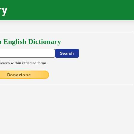
ry
o English Dictionary
Search within inflected forms
Donazione