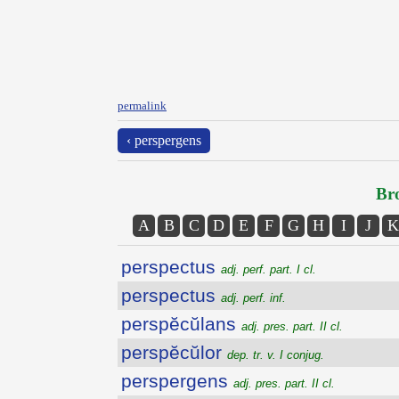
permalink
‹ perspergens
Bro
A
B
C
D
E
F
G
H
I
J
K
perspectus
adj. perf. part. I cl.
perspectus
adj. perf. inf.
perspĕcŭlans
adj. pres. part. II cl.
perspĕcŭlor
dep. tr. v. I conjug.
perspergens
adj. pres. part. II cl.