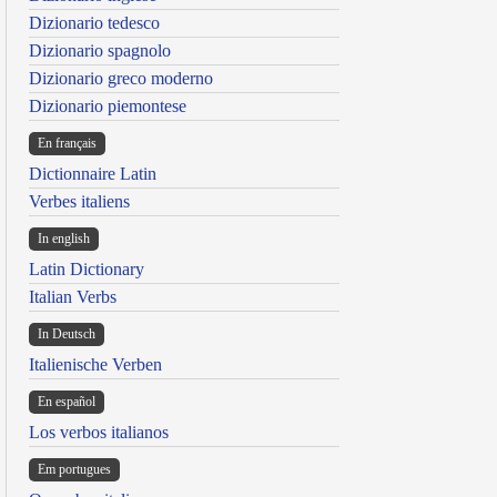
Dizionario tedesco
Dizionario spagnolo
Dizionario greco moderno
Dizionario piemontese
En français
Dictionnaire Latin
Verbes italiens
In english
Latin Dictionary
Italian Verbs
In Deutsch
Italienische Verben
En español
Los verbos italianos
Em portugues