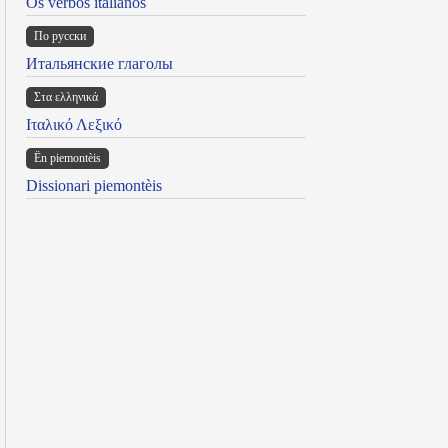
Os verbos italianos
По русски
Итальянские глаголы
Στα ελληνικά
Ιταλικό Λεξικό
Ën piemontèis
Dissionari piemontèis