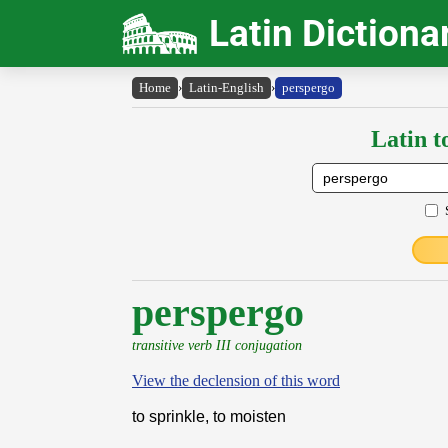
Latin Dictiona
Home
›
Latin-English
›
perspergo
Latin t
perspergo
transitive verb III conjugation
View the declension of this word
to sprinkle, to moisten