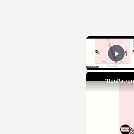
Play
"BonPatron"