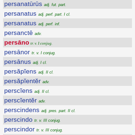
persanatūrūs
adj. fut. part.
persanatus
adj. perf. part. I cl.
persanatus
adj. perf. inf.
persanctē
adv.
persāno
tr. v. I conjug.
persānor
tr. v. I conjug.
persānus
adj. I cl.
persăpĭens
adj. II cl.
persăpĭentĕr
adv.
perscĭens
adj. II cl.
perscĭentĕr
adv.
perscindens
adj. pres. part. II cl.
perscindo
tr. v. III conjug.
perscindor
tr. v. III conjug.