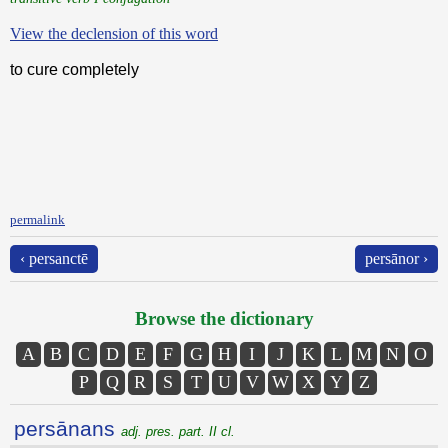
View the declension of this word
to cure completely
permalink
‹ persanctē
persānor ›
Browse the dictionary
A
B
C
D
E
F
G
H
I
J
K
L
M
N
O
P
Q
R
S
T
U
V
W
X
Y
Z
persānans
adj. pres. part. II cl.