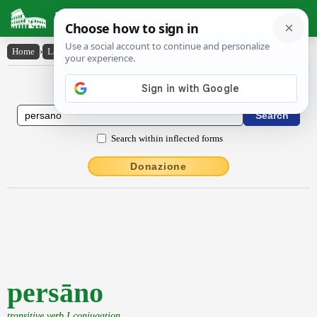
Latin Dictionary
Home
›
Latin-English
›
persāno
Latin to English Dictionary
Search within inflected forms
Donazione
persāno
transitive verb I conjugation