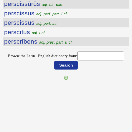
perscissūrūs
adj. fut. part.
perscissus
adj. perf. part. I cl.
perscissus
adj. perf. inf.
perscītus
adj. I cl.
perscrībens
adj. pres. part. II cl.
Browse the Latin - English dictionary from:
{{ID:PERSANO100}}
---CACHE---