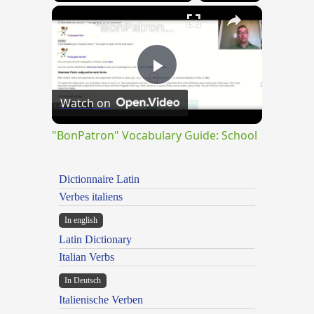
×
"BonPatron" Vocabulary Guide: School
Play
Watch on
Video
"BonPatron" Vocabulary Guide: School
Dictionnaire Latin
Verbes italiens
In english
Latin Dictionary
Italian Verbs
In Deutsch
Italienische Verben