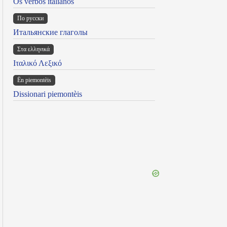
Os verbos italianos
По русски
Итальянские глаголы
Στα ελληνικά
Ιταλικό Λεξικό
Ën piemontèis
Dissionari piemontèis