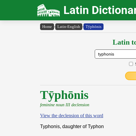
Latin Dictiona
Home
›
Latin-English
›
Tȳphōnis
Latin t
Tȳphōnis
feminine noun III declension
View the declension of this word
Typhonis, daughter of Typhon