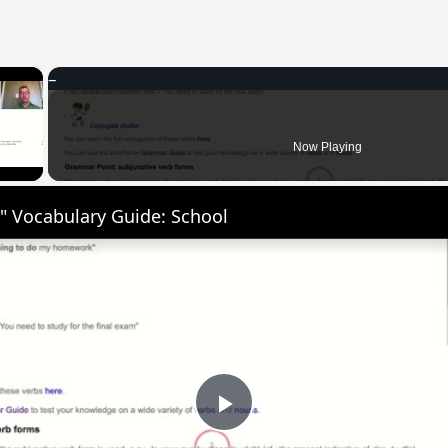
×
 Video
Now Playing
" Vocabulary Guide: School
Play