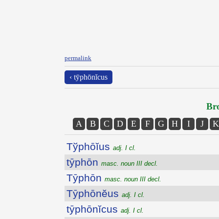
permalink
‹ tȳphōnĭcus
Bro
A
B
C
D
E
F
G
H
I
J
K
Tўphōĭus
adj. I cl.
tȳphōn
masc. noun III decl.
Tȳphōn
masc. noun III decl.
Tȳphōnĕus
adj. I cl.
tȳphōnĭcus
adj. I cl.