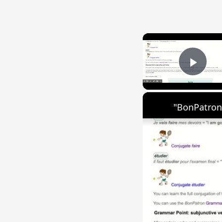
Play
"BonPatron