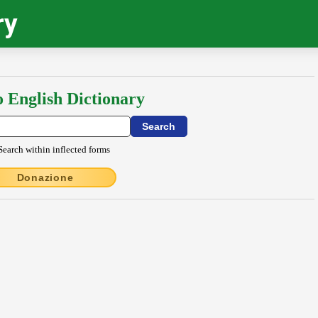
ry
o English Dictionary
Search within inflected forms
Donazione