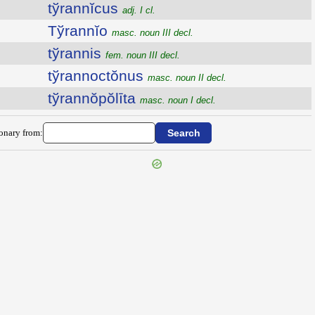
tўrannĭcus
adj. I cl.
Tўrannĭo
masc. noun III decl.
tўrannis
fem. noun III decl.
tўrannoctŏnus
masc. noun II decl.
tўrannŏpŏlīta
masc. noun I decl.
ionary from: