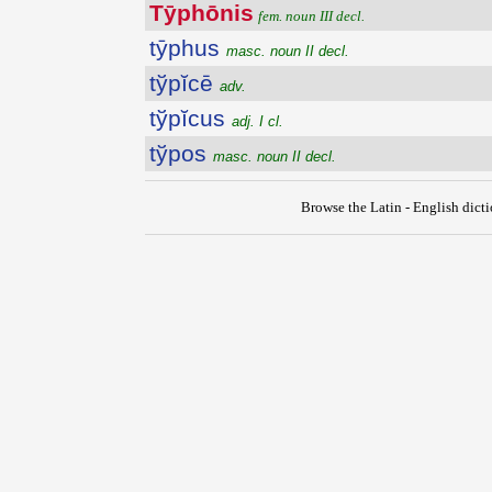
Tȳphōnis
fem. noun III decl.
tȳphus
masc. noun II decl.
tўpĭcē
adv.
tўpĭcus
adj. I cl.
tўpos
masc. noun II decl.
Browse the Latin - English dict