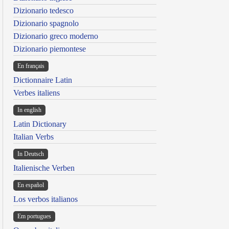
Dizionario tedesco
Dizionario spagnolo
Dizionario greco moderno
Dizionario piemontese
En français
Dictionnaire Latin
Verbes italiens
In english
Latin Dictionary
Italian Verbs
In Deutsch
Italienische Verben
En español
Los verbos italianos
Em portugues