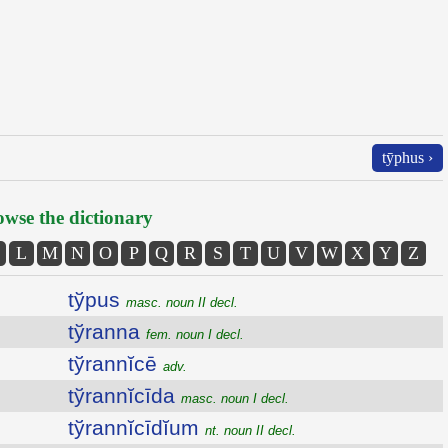
tȳphus ›
wse the dictionary
L
M
N
O
P
Q
R
S
T
U
V
W
X
Y
Z
tўpus
masc. noun II decl.
tўranna
fem. noun I decl.
tўrannĭcē
adv.
tўrannĭcīda
masc. noun I decl.
tўrannĭcīdĭum
nt. noun II decl.