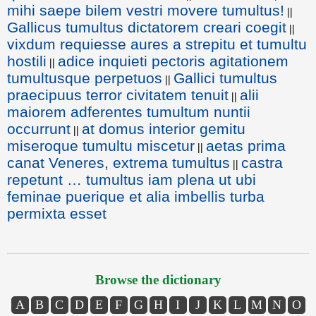
mihi saepe bilem vestri movere tumultus!
||
Gallicus tumultus dictatorem creari coegit
||
vixdum requiesse aures a strepitu et tumultu
hostili
adice inquieti pectoris agitationem
||
tumultusque perpetuos
Gallici tumultus
||
praecipuus terror civitatem tenuit
alii
||
maiorem adferentes tumultum nuntii
occurrunt
at domus interior gemitu
||
miseroque tumultu miscetur
aetas prima
||
canat Veneres, extrema tumultus
castra
||
repetunt … tumultus iam plena ut ubi
feminae puerique et alia imbellis turba
permixta esset
Browse the dictionary
A
B
C
D
E
F
G
H
I
J
K
L
M
N
O