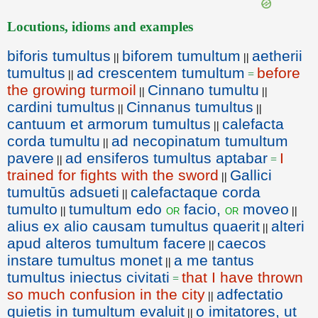
Locutions, idioms and examples
biforis tumultus
biforem tumultum
aetherii
||
||
tumultus
ad crescentem tumultum
before
||
=
the growing turmoil
Cinnano tumultu
||
||
cardini tumultus
Cinnanus tumultus
||
||
cantuum et armorum tumultus
calefacta
||
corda tumultu
ad necopinatum tumultum
||
pavere
ad ensiferos tumultus aptabar
I
||
=
trained for fights with the sword
Gallici
||
tumultūs adsueti
calefactaque corda
||
tumulto
tumultum edo
facio,
moveo
or
or
||
||
alius ex alio causam tumultus quaerit
alteri
||
apud alteros tumultum facere
caecos
||
instare tumultus monet
a me tantus
||
tumultus iniectus civitati
that I have thrown
=
so much confusion in the city
adfectatio
||
quietis in tumultum evaluit
o imitatores, ut
||