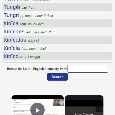
Tungĕr
adj. I cl.
Tungri
pl. masc. noun II decl.
tŭnĭca
fem. noun I decl.
tŭnĭcans
adj. pres. part. II cl.
tŭnĭcātus
adj. I cl.
tŭnĭcla
fem. noun I decl.
tŭnĭco
tr. v. I conjug.
Browse the Latin - English dictionary from:
×
Now Playing