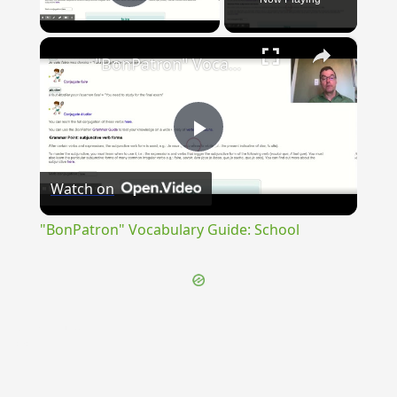
Play Video
×
"BonPatron" Vocabulary Guide: School
Play
Watch on
Video
"BonPatron" Vocabulary Guide: School
{{ID:TUMULTUS100}}
---CACHE---