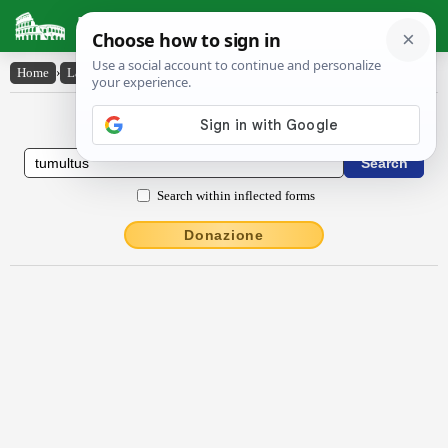
Latin Dictionary
Home
›
Latin-English
›
tŭmultŭs
Latin to English Dictionary
Search within inflected forms
Donazione