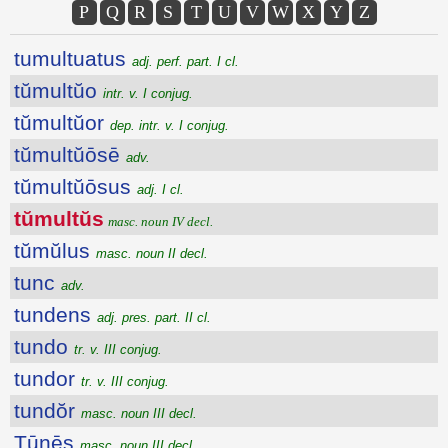
P
Q
R
S
T
U
V
W
X
Y
Z
tumultuatus
adj. perf. part. I cl.
tŭmultŭo
intr. v. I conjug.
tŭmultŭor
dep. intr. v. I conjug.
tŭmultŭōsē
adv.
tŭmultŭōsus
adj. I cl.
tŭmultŭs
masc. noun IV decl.
tŭmŭlus
masc. noun II decl.
tunc
adv.
tundens
adj. pres. part. II cl.
tundo
tr. v. III conjug.
tundor
tr. v. III conjug.
tundŏr
masc. noun III decl.
Tūnēs
masc. noun III decl.