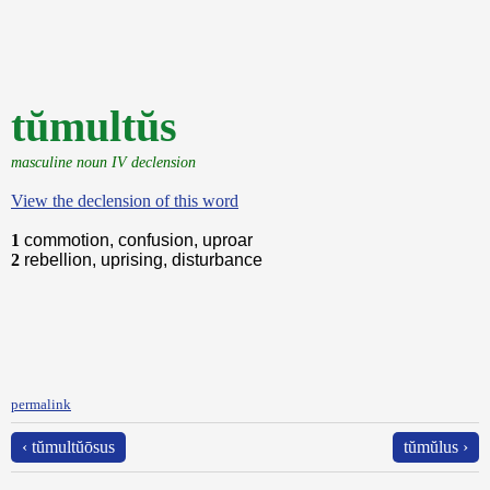
tŭmultŭs
masculine noun IV declension
View the declension of this word
1
commotion, confusion, uproar
2
rebellion, uprising, disturbance
permalink
‹ tŭmultŭōsus
tŭmŭlus ›