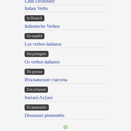
Latin Dictionary
Italian Verbs
In Deutsch
Italienische Verben
En español
Los verbos italianos
Em portugues
Os verbos italianos
По русски
Итальянские глаголы
Στα ελληνικά
Ιταλικό Λεξικό
Ën piemontèis
Dissionari piemontèis