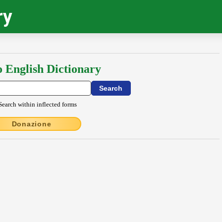
ry
o English Dictionary
Search within inflected forms
Donazione