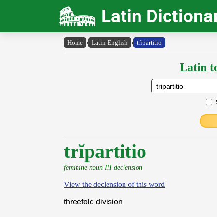
Latin Dictiona
Home
›
Latin-English
›
trĭpartitio
Latin t
trĭpartitio
feminine noun III declension
View the declension of this word
threefold division