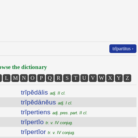
trĭpartitus ›
wse the dictionary
L
M
N
O
P
Q
R
S
T
U
V
W
X
Y
Z
trĭpĕdālis
adj. II cl.
trĭpĕdānĕus
adj. I cl.
trĭpertiens
adj. pres. part. II cl.
trĭpertĭo
tr. v. IV conjug.
trĭpertĭor
tr. v. IV conjug.