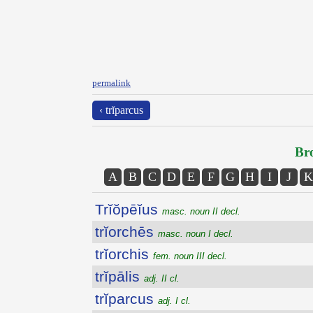
permalink
‹ trĭparcus
Bro
A
B
C
D
E
F
G
H
I
J
K
Trĭŏpēĭus
masc. noun II decl.
trĭorchēs
masc. noun I decl.
trĭorchis
fem. noun III decl.
trĭpālis
adj. II cl.
trĭparcus
adj. I cl.