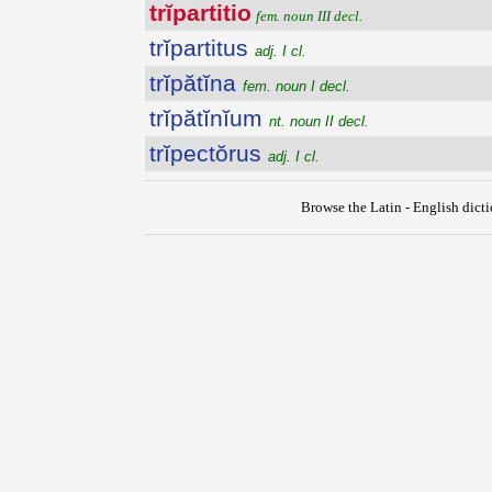
trĭpartitio
fem. noun III decl.
trĭpartitus
adj. I cl.
trĭpătĭna
fem. noun I decl.
trĭpătĭnĭum
nt. noun II decl.
trĭpectŏrus
adj. I cl.
Browse the Latin - English dict