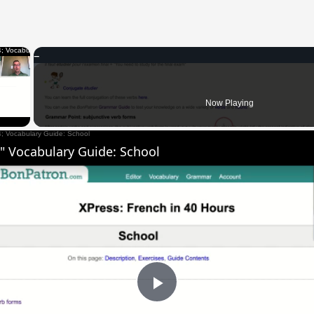
×
 Video
Now Playing
" Vocabulary Guide: School
Play