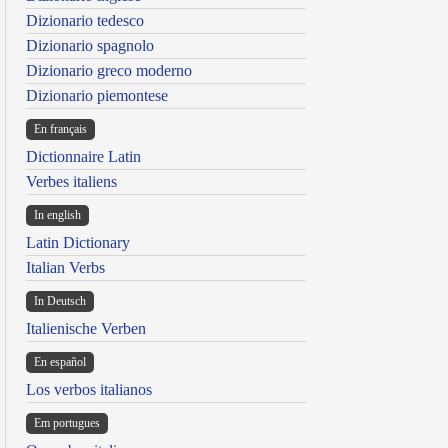
Dizionario tedesco
Dizionario spagnolo
Dizionario greco moderno
Dizionario piemontese
En français
Dictionnaire Latin
Verbes italiens
In english
Latin Dictionary
Italian Verbs
In Deutsch
Italienische Verben
En español
Los verbos italianos
Em portugues