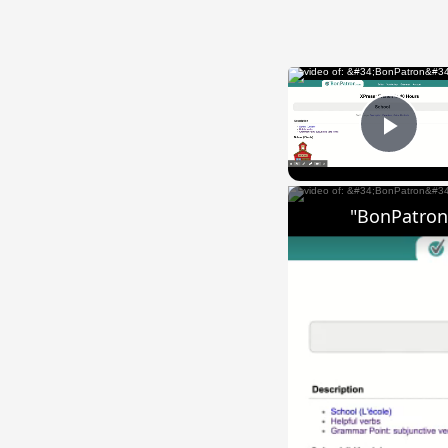
Play
"BonPatron