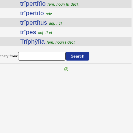
trĭpertītĭo
fem. noun III decl.
trĭpertītō
adv.
trĭpertītus
adj. I cl.
trĭpēs
adj. II cl.
Trĭphȳlĭa
fem. noun I decl.
ionary from: