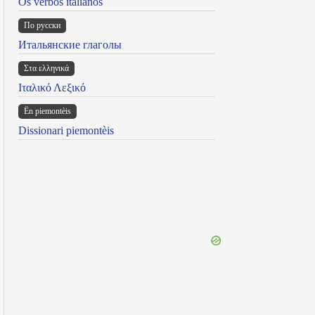
Os verbos italianos
По русски
Итальянские глаголы
Στα ελληνικά
Ιταλικό Λεξικό
Ën piemontèis
Dissionari piemontèis