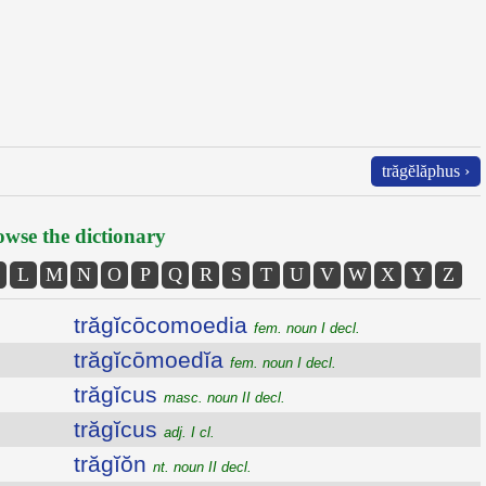
trăgĕlăphus ›
wse the dictionary
L
M
N
O
P
Q
R
S
T
U
V
W
X
Y
Z
trăgĭcōcomoedia
fem. noun I decl.
trăgĭcōmoedĭa
fem. noun I decl.
trăgĭcus
masc. noun II decl.
trăgĭcus
adj. I cl.
trăgĭŏn
nt. noun II decl.