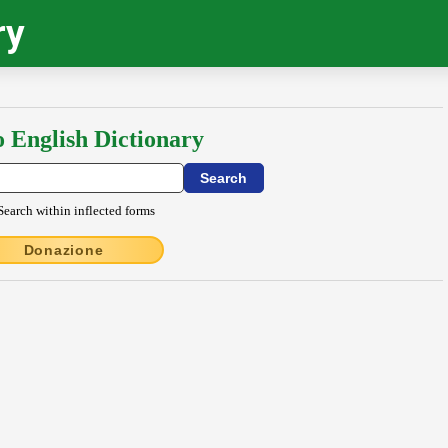
ry
o English Dictionary
Search within inflected forms
Donazione