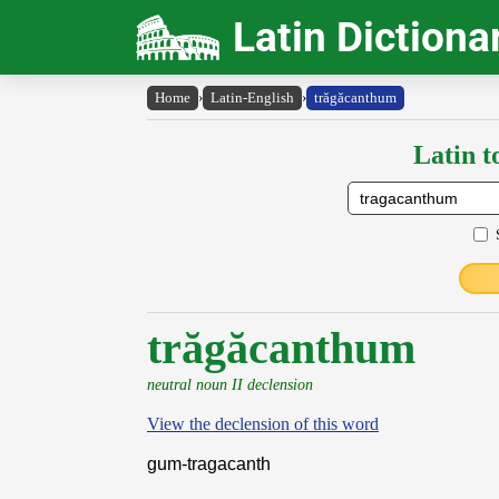
Latin Dictiona
Home
›
Latin-English
›
trăgăcanthum
Latin t
trăgăcanthum
neutral noun II declension
View the declension of this word
gum-tragacanth