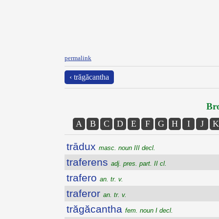
permalink
‹ trăgăcantha
Bro
A
B
C
D
E
F
G
H
I
J
K
trādux
masc. noun III decl.
traferens
adj. pres. part. II cl.
trafero
an. tr. v.
traferor
an. tr. v.
trăgăcantha
fem. noun I decl.