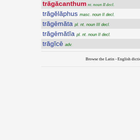
trăgăcanthum
nt. noun II decl.
trăgĕlăphus
masc. noun II decl.
trăgēmăta
pl. nt. noun III decl.
trăgēmătĭa
pl. nt. noun II decl.
trăgĭcē
adv.
Browse the Latin - English dict