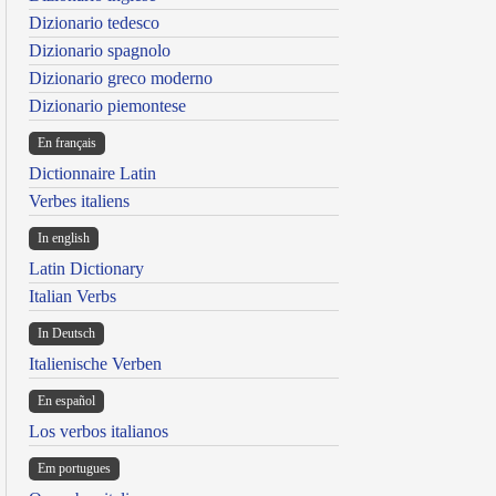
Dizionario tedesco
Dizionario spagnolo
Dizionario greco moderno
Dizionario piemontese
En français
Dictionnaire Latin
Verbes italiens
In english
Latin Dictionary
Italian Verbs
In Deutsch
Italienische Verben
En español
Los verbos italianos
Em portugues