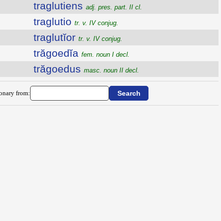
traglutiens
adj. pres. part. II cl.
traglutio
tr. v. IV conjug.
traglutĭor
tr. v. IV conjug.
trăgoedĭa
fem. noun I decl.
trăgoedus
masc. noun II decl.
ionary from: