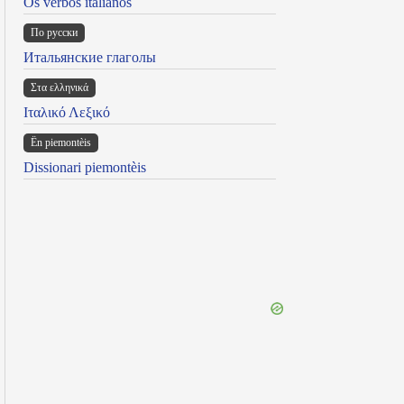
Os verbos italianos
По русски
Итальянские глаголы
Στα ελληνικά
Ιταλικό Λεξικό
Ën piemontèis
Dissionari piemontèis