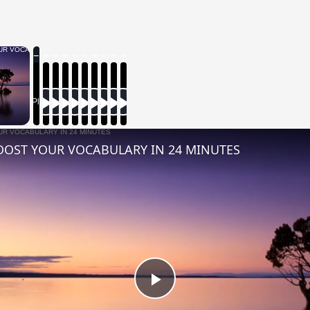
×
 Video
Now Playing
OST YOUR VOCABULARY IN 24 MINUTES
Play