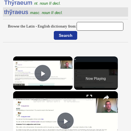
Thȳraeum
nt. noun II decl.
thўraeus
masc. noun II decl.
Browse the Latin - English dictionary from:
×
Now Playing
Play Video
×
"BonPatron" Vocabulary Guide: School
Play