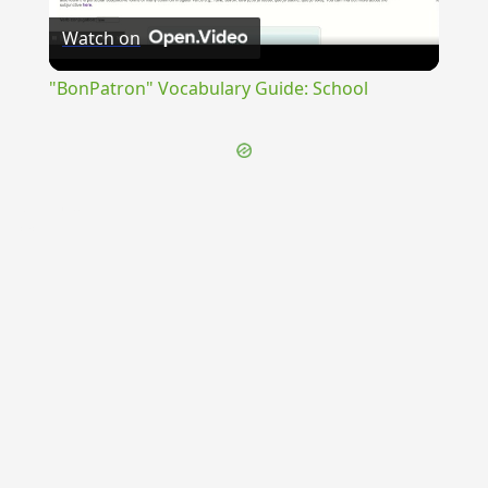
Watch on
Video
"BonPatron" Vocabulary Guide: School
{{ID:THYNI100}}
---CACHE---