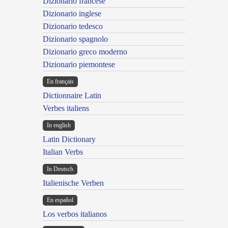
Dizionario francese
Dizionario inglese
Dizionario tedesco
Dizionario spagnolo
Dizionario greco moderno
Dizionario piemontese
En français
Dictionnaire Latin
Verbes italiens
In english
Latin Dictionary
Italian Verbs
In Deutsch
Italienische Verben
En español
Los verbos italianos