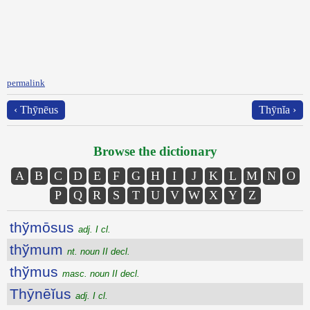
permalink
‹ Thȳnēus
Thȳnĭa ›
Browse the dictionary
A
B
C
D
E
F
G
H
I
J
K
L
M
N
O
P
Q
R
S
T
U
V
W
X
Y
Z
thўmōsus
adj. I cl.
thўmum
nt. noun II decl.
thўmus
masc. noun II decl.
Thȳnēĭus
adj. I cl.