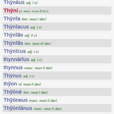
Thȳnēus
adj. I cl.
Thȳni
pl. masc. noun II decl.
Thȳnĭa
fem. noun I decl.
Thȳnĭacus
adj. I cl.
Thȳnĭăs
adj. II cl.
Thȳnĭăs
fem. noun III decl.
Thȳnĭcus
adj. I cl.
thynnārĭus
adj. I cl.
thynnus
masc. noun II decl.
Thȳnus
adj. I cl.
thўon
nt. noun II decl.
Thўōnē
fem. noun I decl.
Thўōneus
masc. noun II decl.
Thўōnĭānus
masc. noun II decl.