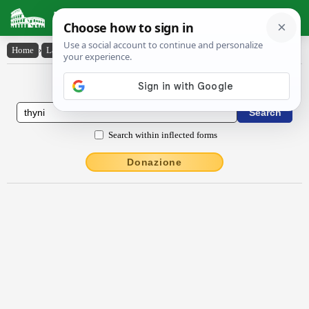
Latin Dictionary
Home
›
Latin-English
›
Thȳni
Latin to English Dictionary
Search within inflected forms
Donazione