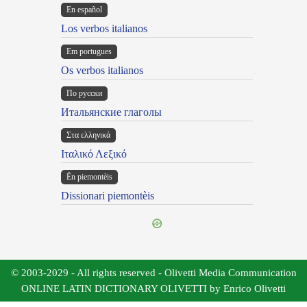
En español
Los verbos italianos
Em portugues
Os verbos italianos
По русски
Итальянские глаголы
Στα ελληνικά
Ιταλικό Λεξικό
Ën piemontèis
Dissionari piemontèis
© 2003-2029 - All rights reserved - Olivetti Media Communication
ONLINE LATIN DICTIONARY OLIVETTI by Enrico Olivetti