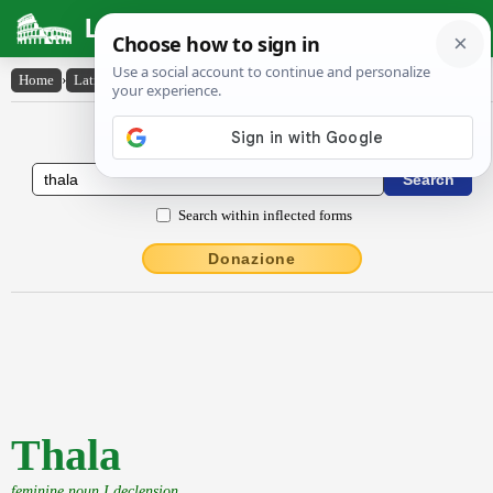
Latin Dictionary
Home
›
Latin-English
›
Thala
Latin to English Dictionary
Search within inflected forms
Donazione
Thala
feminine noun I declension