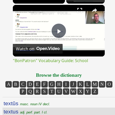
×
Unmute
"BonPatron" Vocabulary Guide: School
Play
Watch on
Video
"BonPatron" Vocabulary Guide: School
Browse the dictionary
A
B
C
D
E
F
G
H
I
J
K
L
M
N
O
P
Q
R
S
T
U
V
W
X
Y
Z
textŭs
masc. noun IV decl.
textus
adj. perf. part. I cl.