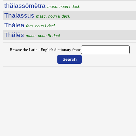
thălassŏmĕtra
masc. noun I decl.
Thalassus
masc. noun II decl.
Thălea
fem. noun I decl.
Thălēs
masc. noun III decl.
Browse the Latin - English dictionary from: