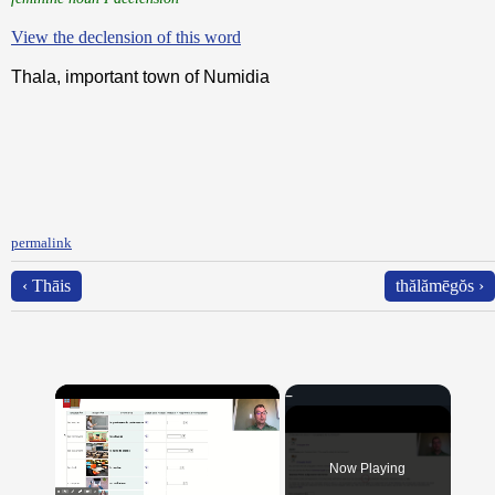
View the declension of this word
Thala, important town of Numidia
permalink
‹ Thāis
thălămēgŏs ›
×
Now Playing