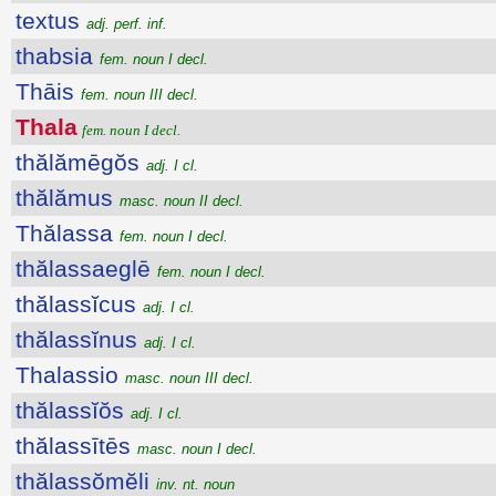
textus
adj. perf. inf.
thabsia
fem. noun I decl.
Thāis
fem. noun III decl.
Thala
fem. noun I decl.
thălămēgŏs
adj. I cl.
thălămus
masc. noun II decl.
Thălassa
fem. noun I decl.
thălassaeglē
fem. noun I decl.
thălassĭcus
adj. I cl.
thălassĭnus
adj. I cl.
Thalassio
masc. noun III decl.
thălassĭŏs
adj. I cl.
thălassītēs
masc. noun I decl.
thălassŏmĕli
inv. nt. noun