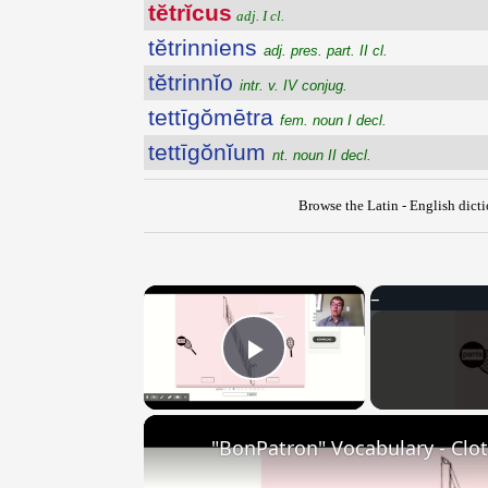
tĕtrĭcus
adj. I cl.
tĕtrinniens
adj. pres. part. II cl.
tĕtrinnĭo
intr. v. IV conjug.
tettīgŏmētra
fem. noun I decl.
tettīgŏnĭum
nt. noun II decl.
Browse the Latin - English dict
×
Play Video
"BonPatron" Vocabulary - Clo