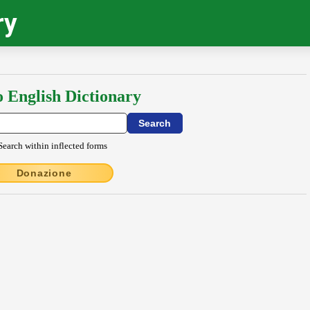
ry
o English Dictionary
Search within inflected forms
Donazione