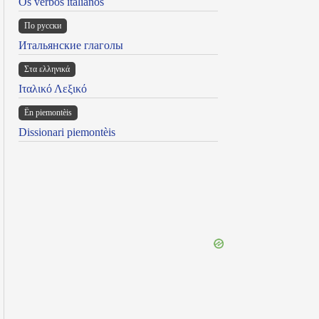
Os verbos italianos
По русски
Итальянские глаголы
Στα ελληνικά
Ιταλικό Λεξικό
Ën piemontèis
Dissionari piemontèis