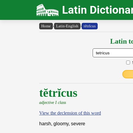
Latin Dictiona
Home
›
Latin-English
›
tĕtrĭcus
Latin t
tĕtrĭcus
adjective I class
View the declension of this word
harsh, gloomy, severe