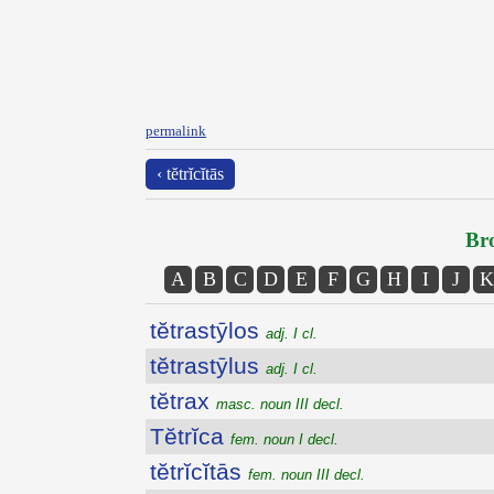
permalink
‹ tĕtrĭcĭtās
Bro
A
B
C
D
E
F
G
H
I
J
K
tĕtrastȳlos
adj. I cl.
tĕtrastȳlus
adj. I cl.
tĕtrax
masc. noun III decl.
Tĕtrĭca
fem. noun I decl.
tĕtrĭcĭtās
fem. noun III decl.