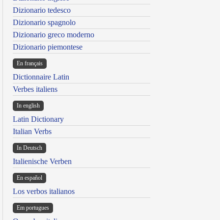
Dizionario tedesco
Dizionario spagnolo
Dizionario greco moderno
Dizionario piemontese
En français
Dictionnaire Latin
Verbes italiens
In english
Latin Dictionary
Italian Verbs
In Deutsch
Italienische Verben
En español
Los verbos italianos
Em portugues