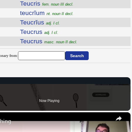
Teucris
fem. noun III decl.
teucrĭum
nt. noun II decl.
Teucrĭus
adj. I cl.
Teucrus
adj. I cl.
Teucrus
masc. noun II decl.
ionary from:
Now Playing
×
thing