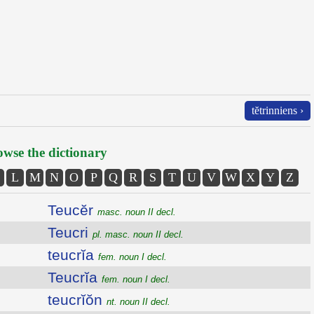
tĕtrinniens ›
wse the dictionary
L
M
N
O
P
Q
R
S
T
U
V
W
X
Y
Z
Teucĕr
masc. noun II decl.
Teucri
pl. masc. noun II decl.
teucrĭa
fem. noun I decl.
Teucrĭa
fem. noun I decl.
teucrĭŏn
nt. noun II decl.