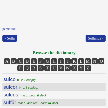
permalink
‹ Sulla
Sullānus ›
Browse the dictionary
A
B
C
D
E
F
G
H
I
J
K
L
M
N
O
P
Q
R
S
T
U
V
W
X
Y
Z
sulco
tr. v. I conjug.
sulcor
tr. v. I conjug.
sulcus
masc. noun II decl.
sulfŭr
masc. and fem. noun III decl.