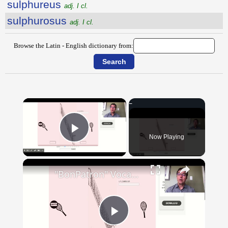
sulphureus
adj. I cl.
sulphurosus
adj. I cl.
Browse the Latin - English dictionary from:
×
Now Playing
Play Video
×
"BonPatron" Vocabulary - Clothing
Play