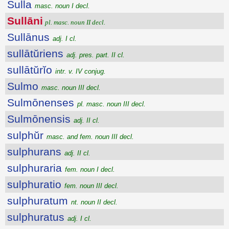
Sulla
masc. noun I decl.
Sullāni
pl. masc. noun II decl.
Sullānus
adj. I cl.
sullātŭriens
adj. pres. part. II cl.
sullātŭrĭo
intr. v. IV conjug.
Sulmo
masc. noun III decl.
Sulmōnenses
pl. masc. noun III decl.
Sulmōnensis
adj. II cl.
sulphŭr
masc. and fem. noun III decl.
sulphurans
adj. II cl.
sulphuraria
fem. noun I decl.
sulphuratio
fem. noun III decl.
sulphuratum
nt. noun II decl.
sulphuratus
adj. I cl.