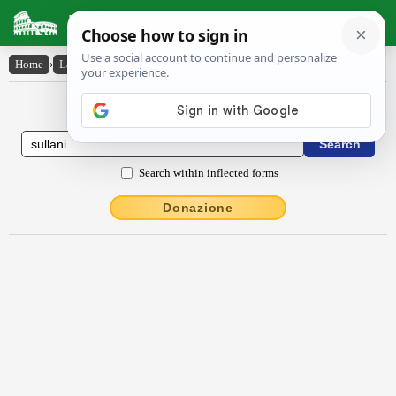
Latin Dictionary
Home
›
Latin-English
›
Sullāni
Latin to English Dictionary
Search within inflected forms
Donazione