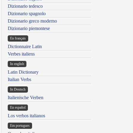
Dizionario tedesco
Dizionario spagnolo
Dizionario greco moderno
Dizionario piemontese
En français
Dictionnaire Latin
Verbes italiens
In english
Latin Dictionary
Italian Verbs
In Deutsch
Italienische Verben
En español
Los verbos italianos
Em portugues