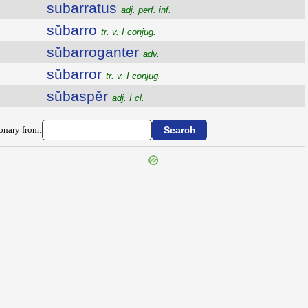
subarratus
adj. perf. inf.
sŭbarro
tr. v. I conjug.
sŭbarroganter
adv.
sŭbarror
tr. v. I conjug.
sŭbaspĕr
adj. I cl.
ionary from: