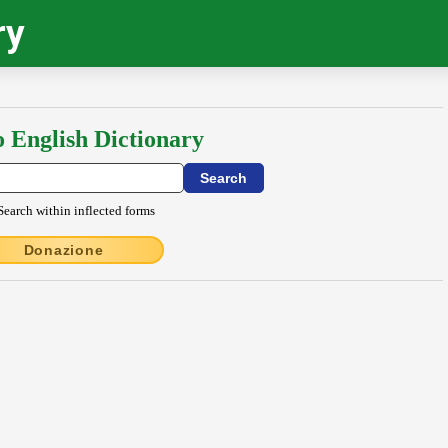
ry
o English Dictionary
Search within inflected forms
Donazione