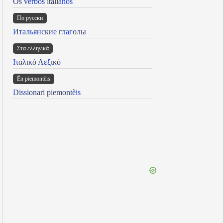
Os verbos italianos
По русски
Итальянские глаголы
Στα ελληνικά
Ιταλικό Λεξικό
Ën piemontèis
Dissionari piemontèis