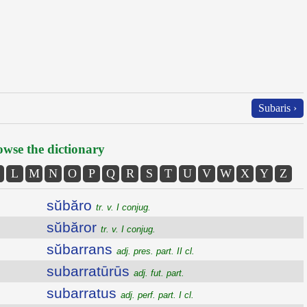
Subaris ›
wse the dictionary
L
M
N
O
P
Q
R
S
T
U
V
W
X
Y
Z
sŭbăro
tr. v. I conjug.
sŭbăror
tr. v. I conjug.
sŭbarrans
adj. pres. part. II cl.
subarratūrūs
adj. fut. part.
subarratus
adj. perf. part. I cl.