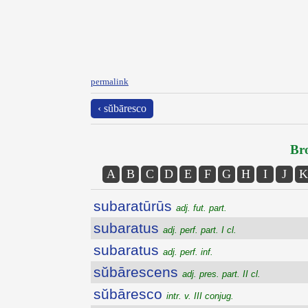
permalink
‹ sŭbāresco
Bro
A
B
C
D
E
F
G
H
I
J
K
subaratūrūs
adj. fut. part.
subaratus
adj. perf. part. I cl.
subaratus
adj. perf. inf.
sŭbārescens
adj. pres. part. II cl.
sŭbāresco
intr. v. III conjug.