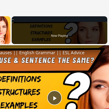
×
 Video
Now Playing
lauses || English Grammar || ESL Advice
Play