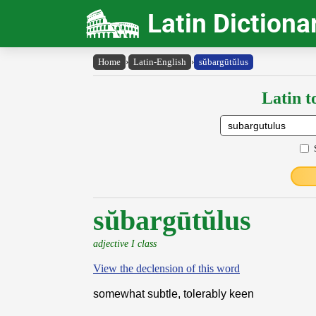
Latin Dictiona
Home
›
Latin-English
›
sŭbargūtŭlus
Latin t
sŭbargūtŭlus
adjective I class
View the declension of this word
somewhat subtle, tolerably keen