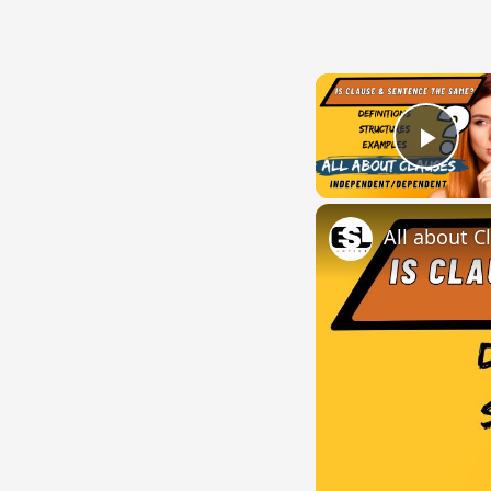
Play
All about C