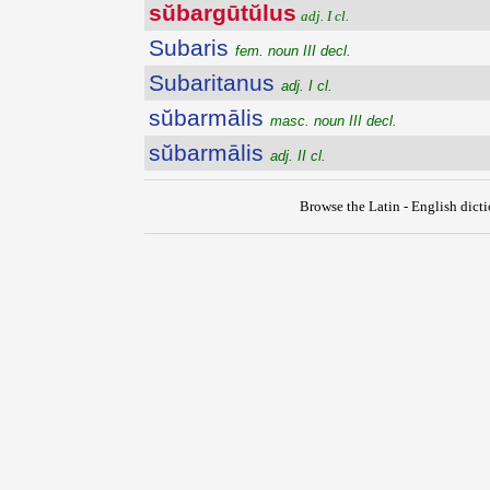
sŭbargūtŭlus
adj. I cl.
Subaris
fem. noun III decl.
Subaritanus
adj. I cl.
sŭbarmālis
masc. noun III decl.
sŭbarmālis
adj. II cl.
Browse the Latin - English dict