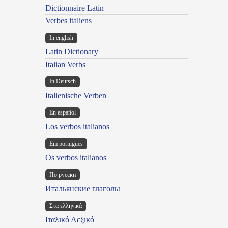
Dictionnaire Latin
Verbes italiens
In english
Latin Dictionary
Italian Verbs
In Deutsch
Italienische Verben
En español
Los verbos italianos
Em portugues
Os verbos italianos
По русски
Итальянские глаголы
Στα ελληνικά
Ιταλικό Λεξικό