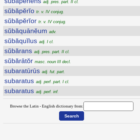
sŭbăpĕriens
adj. pres. part. II cl.
sŭbăpĕrĭo
tr. v. IV conjug.
sŭbăpĕrĭor
tr. v. IV conjug.
sŭbăquānĕum
adv.
sŭbăquĭlus
adj. I cl.
sŭbărans
adj. pres. part. II cl.
sŭbărātŏr
masc. noun III decl.
subaratūrūs
adj. fut. part.
subaratus
adj. perf. part. I cl.
subaratus
adj. perf. inf.
Browse the Latin - English dictionary from: