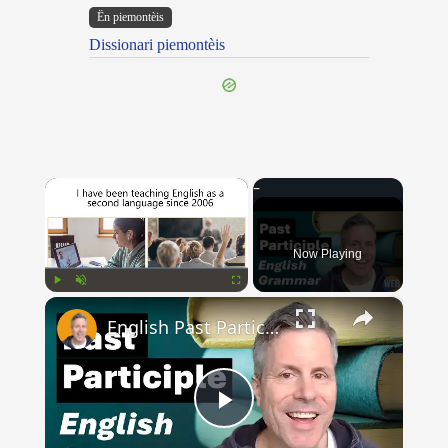
Ën piemontèis
Dissionari piemontèis
×
Now Playing
×
Play
Unmute
Fullscreen
English Past Participles | How to use correctly
Play