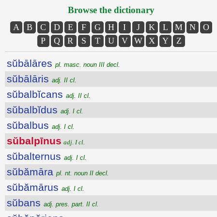
Browse the dictionary
A
B
C
D
E
F
G
H
I
J
K
L
M
N
O
P
Q
R
S
T
U
V
W
X
Y
Z
sŭbālāres
pl. masc. noun III decl.
sŭbālāris
adj. II cl.
sŭbalbĭcans
adj. II cl.
sŭbalbĭdus
adj. I cl.
sŭbalbus
adj. I cl.
sŭbalpīnus
adj. I cl.
sŭbalternus
adj. I cl.
sŭbămāra
pl. nt. noun II decl.
sŭbămārus
adj. I cl.
sŭbans
adj. pres. part. II cl.