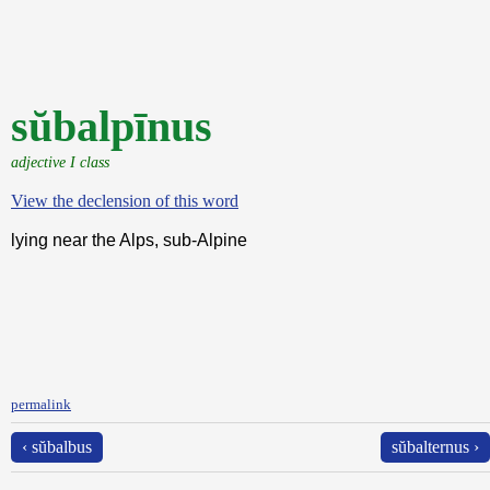
sŭbalpīnus
adjective I class
View the declension of this word
lying near the Alps, sub-Alpine
permalink
‹ sŭbalbus
sŭbalternus ›