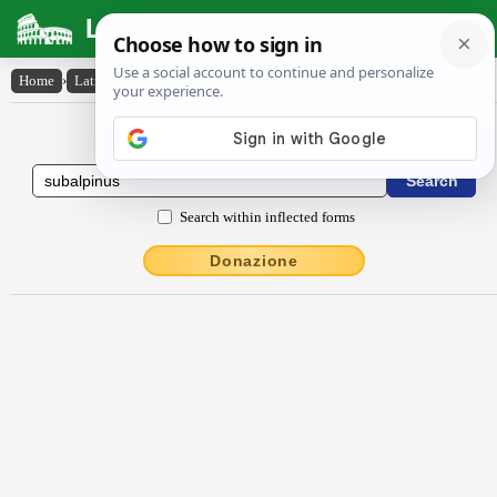
Latin Dictionary
Home
›
Latin-English
›
sŭbalpīnus
Latin to English Dictionary
Search within inflected forms
Donazione