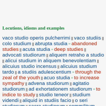
Locutions, idioms and examples
vaco studio operis pulcherrimi
vaco studiis
||
||
colo studium
abrupta studia
abandoned
||
=
studies
acuta studia
deep studies
||
=
||
advocati studiorum
aliquem retraho a studio
||
alicui studium in aliquem benevolentiam
||
||
alicuius studio incensus
alicuius studium
||
tardo
a studiis adulescentium
through the
||
=
zeal of the youth
acuo studia
to increase
||
=
sympathy
advena studiorum
agitatio
||
||
studiorum
ad exhortationem studiorum
to
||
=
indice to study
studio teneor
studium
||
||
videndi
aliquid in studiis facio
o seri
||
||
studiorum
sacra studiorum
commilitum