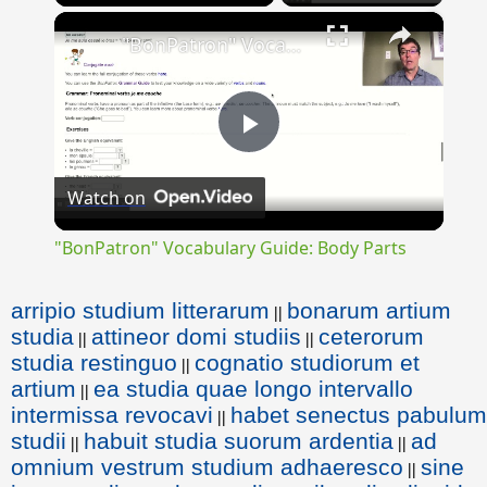
×
"BonPatron" Vocabulary Guide: Body Parts
Play
Watch on
Video
"BonPatron" Vocabulary Guide: Body Parts
arripio studium litterarum
bonarum artium
||
studia
attineor domi studiis
ceterorum
||
||
studia restinguo
cognatio studiorum et
||
artium
ea studia quae longo intervallo
||
intermissa revocavi
habet senectus pabulum
||
studii
habuit studia suorum ardentia
ad
||
||
omnium vestrum studium adhaeresco
sine
||