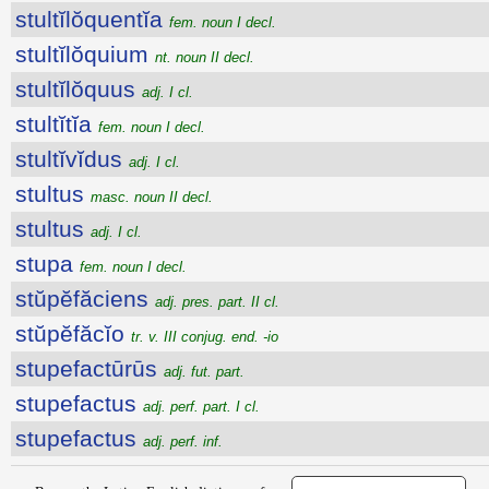
stultĭlŏquentĭa
fem. noun I decl.
stultĭlŏquium
nt. noun II decl.
stultĭlŏquus
adj. I cl.
stultĭtĭa
fem. noun I decl.
stultĭvĭdus
adj. I cl.
stultus
masc. noun II decl.
stultus
adj. I cl.
stupa
fem. noun I decl.
stŭpĕfăciens
adj. pres. part. II cl.
stŭpĕfăcĭo
tr. v. III conjug. end. -io
stupefactūrūs
adj. fut. part.
stupefactus
adj. perf. part. I cl.
stupefactus
adj. perf. inf.