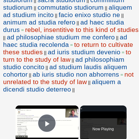
||
||
studiorum
commutatio studiorum
aliquem
||
||
ad studium incito
facio enixo studio ne
||
||
animum ad studia refero
ad haec studia
||
durus
rebel, insentitive to this kind of studies
=
ad philosophiae studium me confero
ad
||
||
haec studia recolenda
to return to cultivate
=
these studies
ad iuris studium devenio
to
||
=
turn to the study of law
ad philosophiam
||
studio concito
ad studium laudis aliquem
||
cohortor
ab iuris studio non abhorrens
not
||
=
unrelated to the study of law
aliquem a
||
dicendi studio deterreo
||
×
Now Playing
Play Video