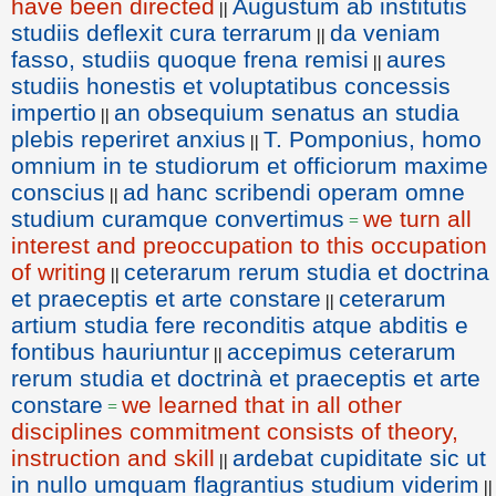
have been directed
Augustum ab institutis
||
studiis deflexit cura terrarum
da veniam
||
fasso, studiis quoque frena remisi
aures
||
studiis honestis et voluptatibus concessis
impertio
an obsequium senatus an studia
||
plebis reperiret anxius
T. Pomponius, homo
||
omnium in te studiorum et officiorum maxime
conscius
ad hanc scribendi operam omne
||
studium curamque convertimus
we turn all
=
interest and preoccupation to this occupation
of writing
ceterarum rerum studia et doctrina
||
et praeceptis et arte constare
ceterarum
||
artium studia fere reconditis atque abditis e
fontibus hauriuntur
accepimus ceterarum
||
rerum studia et doctrinà et praeceptis et arte
constare
we learned that in all other
=
disciplines commitment consists of theory,
instruction and skill
ardebat cupiditate sic ut
||
in nullo umquam flagrantius studium viderim
||