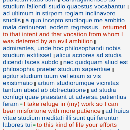
studium fallendi studio quaestus vocabantur
||
ad ultimum in stirpem regiam inclinavere
studiis
a quo incepto studioque me ambitio
||
mala detinuerat, eodem regressus
returned
=
to that intent and that vocation from whom I
was deterred by an evil ambition
||
admirantes, unde hoc philosophandi nobis
studium extitisset
alicui acriores ad studia
||
dicendi faces subdo
nec quidquam aliud est
||
philosophia praeter studium sapientiae
||
agitur studium tuum vel etiam si vis
existimatio
artium studiorumque vicinitas
||
tantum abest ab obtrectatione
ad studia
||
confugi quae praestant ut adversa patientius
feram
I take refuge in (my) work so I can
=
bear misfortune with more patience
ad huius
||
vitae studium meditati illi sunt qui feruntur
labores tui
to this kind of life your efforts
=