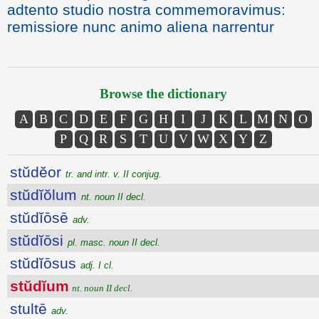
adtento studio nostra commemoravimus:
remissiore nunc animo aliena narrentur
Browse the dictionary
A
B
C
D
E
F
G
H
I
J
K
L
M
N
O
P
Q
R
S
T
U
V
W
X
Y
Z
stŭdĕor
tr. and intr. v. II conjug.
stŭdĭŏlum
nt. noun II decl.
stŭdĭōsē
adv.
stŭdĭōsi
pl. masc. noun II decl.
stŭdĭōsus
adj. I cl.
stŭdĭum
nt. noun II decl.
stultē
adv.