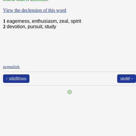
View the declension of this word
1
eagerness, enthusiasm, zeal, spirit
2
devotion, pursuit, study
permalink
‹ stŭdĭōsus
stultē ›