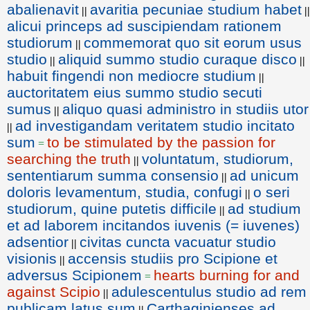
abalienavit
avaritia pecuniae studium habet
||
||
alicui princeps ad suscipiendam rationem
studiorum
commemorat quo sit eorum usus
||
studio
aliquid summo studio curaque disco
||
||
habuit fingendi non mediocre studium
||
auctoritatem eius summo studio secuti
sumus
aliquo quasi administro in studiis utor
||
ad investigandam veritatem studio incitato
||
sum
to be stimulated by the passion for
=
searching the truth
voluntatum, studiorum,
||
sententiarum summa consensio
ad unicum
||
doloris levamentum, studia, confugi
o seri
||
studiorum, quine putetis difficile
ad studium
||
et ad laborem incitandos iuvenis (= iuvenes)
adsentior
civitas cuncta vacuatur studio
||
visionis
accensis studiis pro Scipione et
||
adversus Scipionem
hearts burning for and
=
against Scipio
adulescentulus studio ad rem
||
publicam latus sum
Carthaginienses ad
||