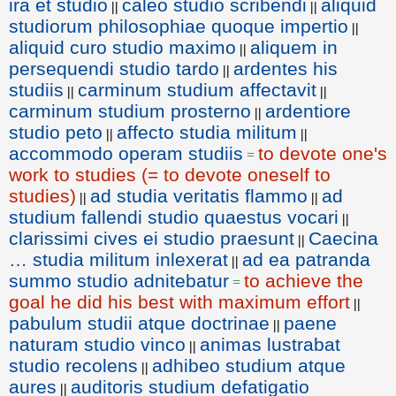
ira et studio
caleo studio scribendi
aliquid
||
||
studiorum philosophiae quoque impertio
||
aliquid curo studio maximo
aliquem in
||
persequendi studio tardo
ardentes his
||
studiis
carminum studium affectavit
||
||
carminum studium prosterno
ardentiore
||
studio peto
affecto studia militum
||
||
accommodo operam studiis
to devote one's
=
work to studies (= to devote oneself to
studies)
ad studia veritatis flammo
ad
||
||
studium fallendi studio quaestus vocari
||
clarissimi cives ei studio praesunt
Caecina
||
… studia militum inlexerat
ad ea patranda
||
summo studio adnitebatur
to achieve the
=
goal he did his best with maximum effort
||
pabulum studii atque doctrinae
paene
||
naturam studio vinco
animas lustrabat
||
studio recolens
adhibeo studium atque
||
aures
auditoris studium defatigatio
||