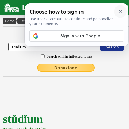
Latin Dictionary
Home
›
Latin-English
›
stŭdĭum
Latin to English Dictionary
Search within inflected forms
Donazione
stŭdĭum
neutral noun II declension