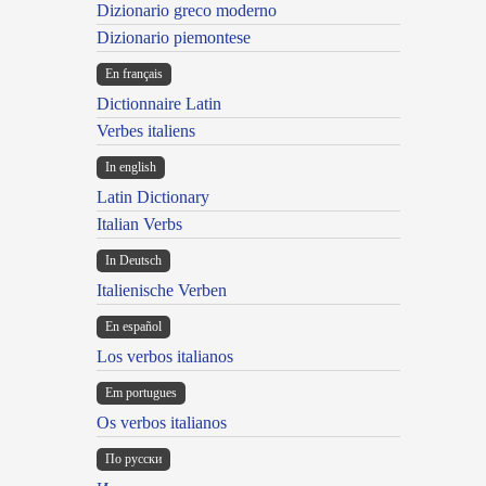
Dizionario greco moderno
Dizionario piemontese
En français
Dictionnaire Latin
Verbes italiens
In english
Latin Dictionary
Italian Verbs
In Deutsch
Italienische Verben
En español
Los verbos italianos
Em portugues
Os verbos italianos
По русски