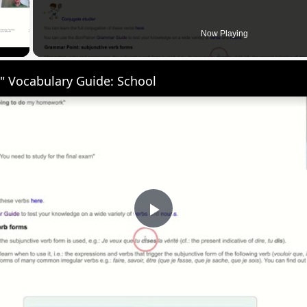
 Video
Now Playing
" Vocabulary Guide: School
Play
Video