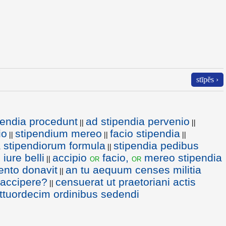
stīpĕs ›
ipendia procedunt
ad stipendia pervenio
||
||
io
stipendium mereo
facio stipendia
||
||
||
a stipendiorum formula
stipendia pedibus
||
iure belli
accipio
facio,
mereo stipendia
or
or
||
ento donavit
an tu aequum censes militia
||
 accipere?
censuerat ut praetoriani actis
||
attuordecim ordinibus sedendi