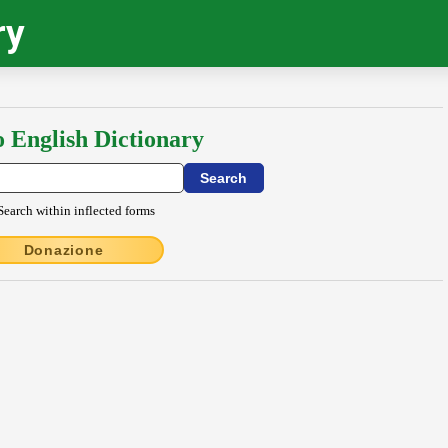
ry
o English Dictionary
Search within inflected forms
Donazione