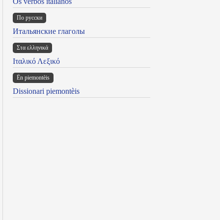
Os verbos italianos
По русски
Итальянские глаголы
Στα ελληνικά
Ιταλικό Λεξικό
Ën piemontèis
Dissionari piemontèis