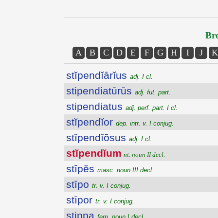
Bro
A
B
C
D
E
F
G
H
I
J
K
stĭpendĭārĭus
adj. I cl.
stipendiatūrūs
adj. fut. part.
stipendiatus
adj. perf. part. I cl.
stĭpendĭor
dep. intr. v. I conjug.
stĭpendĭōsus
adj. I cl.
stĭpendĭum
nt. noun II decl.
stīpĕs
masc. noun III decl.
stīpo
tr. v. I conjug.
stīpor
tr. v. I conjug.
stippa
fem. noun I decl.