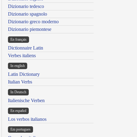
Dizionario tedesco
Dizionario spagnolo
Dizionario greco moderno
Dizionario piemontese
En français
Dictionnaire Latin
Verbes italiens
In english
Latin Dictionary
Italian Verbs
In Deutsch
Italienische Verben
En español
Los verbos italianos
Em portugues