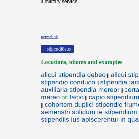
3
military service
permalink
‹ stĭpendĭōsus
Locutions, idioms and examples
alicui stipendia debeo
alicui st
||
stipendio conduco
stipendia fac
||
auxiliaria stipendia mereor
cert
||
mereo
facio
capio stipendium 
or
||
cohortem duplici stipendio frum
||
semenstri solidum te stipendium
stipendiis ius apiscerentur in qu