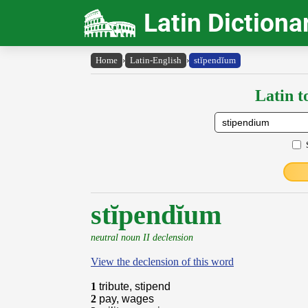
Latin Dictiona
Home
›
Latin-English
›
stĭpendĭum
Latin t
stĭpendĭum
neutral noun II declension
View the declension of this word
1
tribute, stipend
2
pay, wages