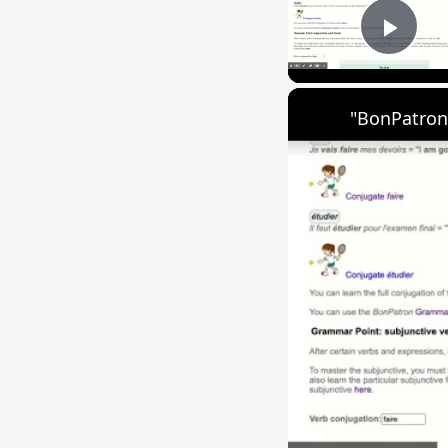
Play
"BonPatron