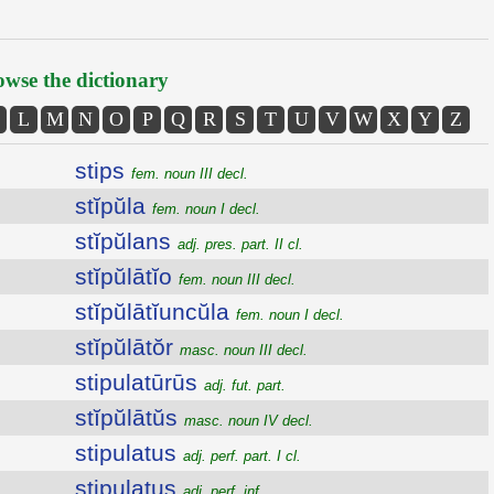
wse the dictionary
L
M
N
O
P
Q
R
S
T
U
V
W
X
Y
Z
stips
fem. noun III decl.
stĭpŭla
fem. noun I decl.
stĭpŭlans
adj. pres. part. II cl.
stĭpŭlātĭo
fem. noun III decl.
stĭpŭlātĭuncŭla
fem. noun I decl.
stĭpŭlātŏr
masc. noun III decl.
stipulatūrūs
adj. fut. part.
stĭpŭlātŭs
masc. noun IV decl.
stipulatus
adj. perf. part. I cl.
stipulatus
adj. perf. inf.