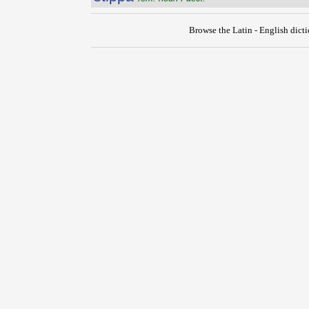
Browse the Latin - English dict
{{ID:STIPENDIUM100}}
---CACHE---