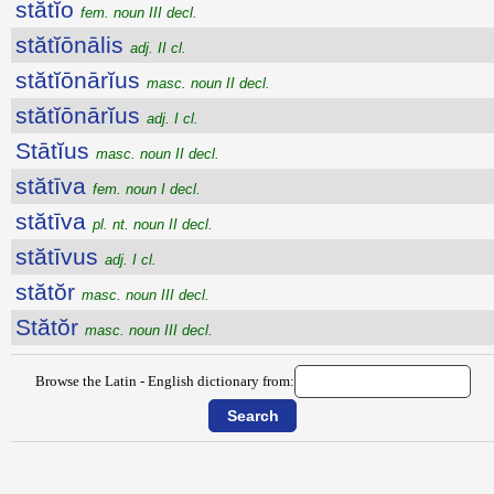
stătĭo
fem. noun III decl.
stătĭōnālis
adj. II cl.
stătĭōnārĭus
masc. noun II decl.
stătĭōnārĭus
adj. I cl.
Stātĭus
masc. noun II decl.
stătīva
fem. noun I decl.
stătīva
pl. nt. noun II decl.
stătīvus
adj. I cl.
stătŏr
masc. noun III decl.
Stătŏr
masc. noun III decl.
Browse the Latin - English dictionary from: