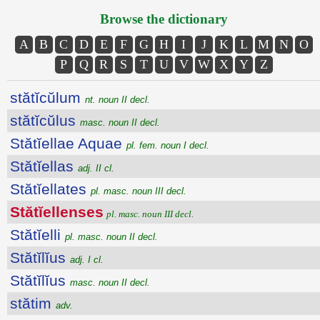
Browse the dictionary
A
B
C
D
E
F
G
H
I
J
K
L
M
N
O
P
Q
R
S
T
U
V
W
X
Y
Z
stătĭcŭlum
nt. noun II decl.
stătĭcŭlus
masc. noun II decl.
Stătĭellae Aquae
pl. fem. noun I decl.
Stătĭellas
adj. II cl.
Stătĭellates
pl. masc. noun III decl.
Stătĭellenses
pl. masc. noun III decl.
Stătĭelli
pl. masc. noun II decl.
Stătĭlĭus
adj. I cl.
Stătĭlĭus
masc. noun II decl.
stătim
adv.