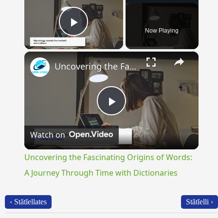
Now Playing
Play Video
×
Uncovering the Fascinating Origins of Words: A Journey Through Time with Dictionaries
Play
Watch on
Video
Uncovering the Fascinating Origins of Words:
A Journey Through Time with Dictionaries
‹ Stătĭellates
Stătĭelli ›