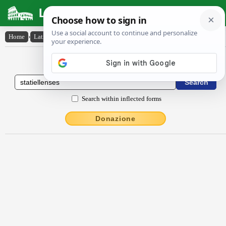
Latin Dictionary
Home
›
Latin-English
›
Stătĭellenses
Latin to English Dictionary
Search within inflected forms
Donazione