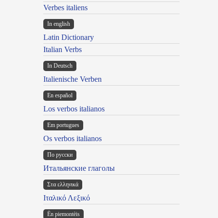
Verbes italiens
In english
Latin Dictionary
Italian Verbs
In Deutsch
Italienische Verben
En español
Los verbos italianos
Em portugues
Os verbos italianos
По русски
Итальянские глаголы
Στα ελληνικά
Ιταλικό Λεξικό
Ën piemontèis