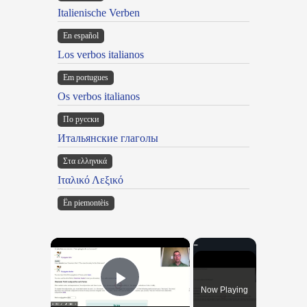
Italienische Verben
En español
Los verbos italianos
Em portugues
Os verbos italianos
По русски
Итальянские глаголы
Στα ελληνικά
Ιταλικό Λεξικό
Ën piemontèis
×
Now Playing
Play Video