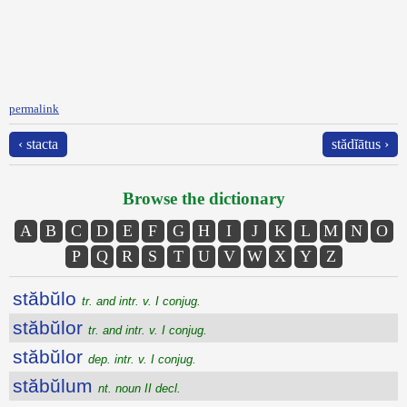
permalink
‹ stacta
stădĭātus ›
Browse the dictionary
A
B
C
D
E
F
G
H
I
J
K
L
M
N
O
P
Q
R
S
T
U
V
W
X
Y
Z
stăbŭlo
tr. and intr. v. I conjug.
stăbŭlor
tr. and intr. v. I conjug.
stăbŭlor
dep. intr. v. I conjug.
stăbŭlum
nt. noun II decl.