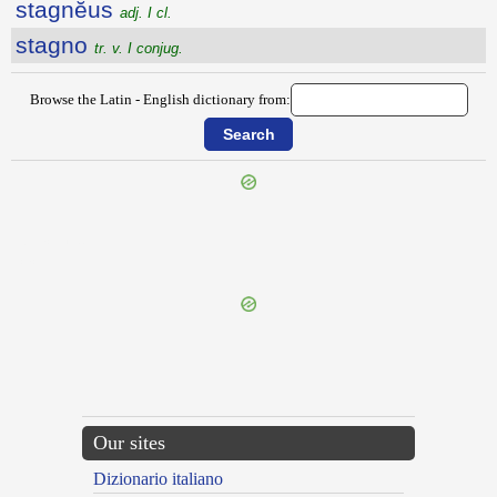
stagnĕus
adj. I cl.
stagno
tr. v. I conjug.
Browse the Latin - English dictionary from:
{{ID:STACTE100}}
---CACHE---
Our sites
Dizionario italiano