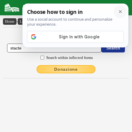
Latin Dictionary
Home
›
Latin-English
›
stacte
Latin to English Dictionary
Search within inflected forms
Donazione