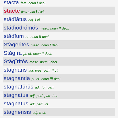
stacta
fem. noun I decl.
stacte
fem. noun I decl.
stădĭātus
adj. I cl.
stădĭŏdrŏmŏs
masc. noun II decl.
stădĭum
nt. noun II decl.
Stăgerites
masc. noun I decl.
Stăgīra
pl. nt. noun II decl.
Stăgīrītēs
masc. noun I decl.
stagnans
adj. pres. part. II cl.
stagnantia
pl. nt. noun III decl.
stagnatūrūs
adj. fut. part.
stagnatus
adj. perf. part. I cl.
stagnatus
adj. perf. inf.
stagnensis
adj. II cl.