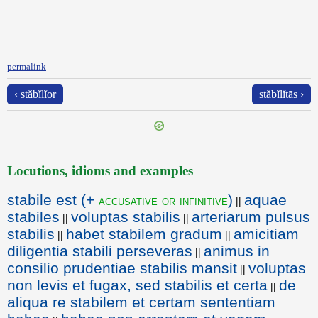
permalink
‹ stăbĭlĭor
stăbĭlĭtās ›
Locutions, idioms and examples
stabile est (+
)
aquae
accusative
or
infinitive
||
stabiles
voluptas stabilis
arteriarum pulsus
||
||
stabilis
habet stabilem gradum
amicitiam
||
||
diligentia stabili perseveras
animus in
||
consilio prudentiae stabilis mansit
voluptas
||
non levis et fugax, sed stabilis et certa
de
||
aliqua re stabilem et certam sententiam