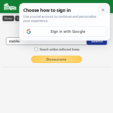
Latin Dictionary
Home
›
Latin-English
›
stăbĭlis
Latin to English Dictionary
Search within inflected forms
Donazione