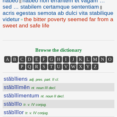
habeo
habeo non errantem et vagam …
||
sed … stabilem certamque sententiam
||
acris egestas semota ab dulci vita stabilique
videtur
the bitter poverty seemed far from a
=
sweet and safe life
Browse the dictionary
A
B
C
D
E
F
G
H
I
J
K
L
M
N
O
P
Q
R
S
T
U
V
W
X
Y
Z
stăbĭliens
adj. pres. part. II cl.
stăbĭlīmĕn
nt. noun III decl.
stăbĭlīmentum
nt. noun II decl.
stăbĭlĭo
tr. v. IV conjug.
stăbĭlĭor
tr. v. IV conjug.