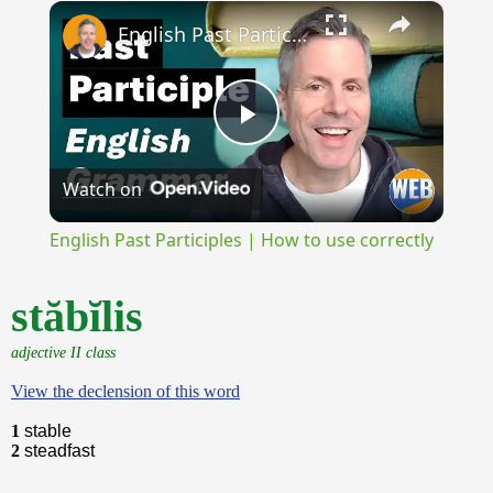
×
Unmute
English Past Participles | How to use correctly
Play
Watch on
Video
English Past Participles | How to use correctly
stăbĭlis
adjective II class
View the declension of this word
1
stable
2
steadfast