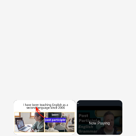
×
Now Playing