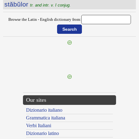
stăbŭlor
tr. and intr. v. I conjug.
Browse the Latin - English dictionary from:
{{ID:STABILIS100}}
---CACHE---
Our sites
Dizionario italiano
Grammatica italiana
Verbi Italiani
Dizionario latino