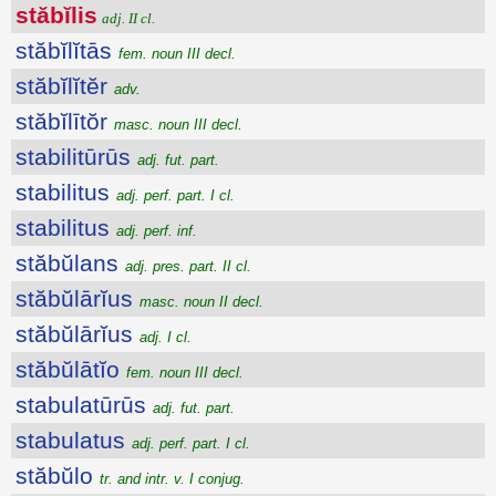
stăbĭlis
adj. II cl.
stăbĭlĭtās
fem. noun III decl.
stăbĭlĭtĕr
adv.
stăbĭlītŏr
masc. noun III decl.
stabilitūrūs
adj. fut. part.
stabilitus
adj. perf. part. I cl.
stabilitus
adj. perf. inf.
stăbŭlans
adj. pres. part. II cl.
stăbŭlārĭus
masc. noun II decl.
stăbŭlārĭus
adj. I cl.
stăbŭlātĭo
fem. noun III decl.
stabulatūrūs
adj. fut. part.
stabulatus
adj. perf. part. I cl.
stăbŭlo
tr. and intr. v. I conjug.