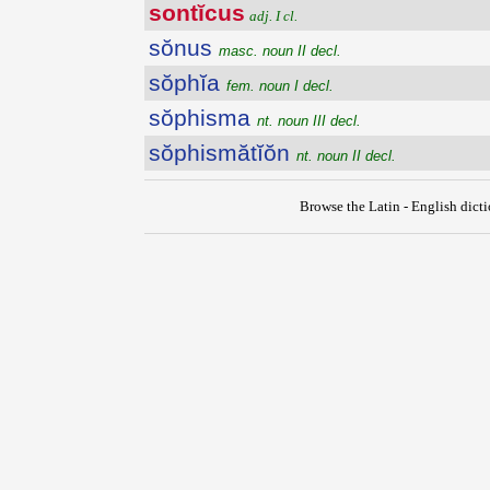
sontĭcus
adj. I cl.
sŏnus
masc. noun II decl.
sŏphĭa
fem. noun I decl.
sŏphisma
nt. noun III decl.
sŏphismătĭŏn
nt. noun II decl.
Browse the Latin - English dict