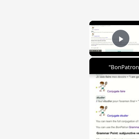
Play
"BonPatron