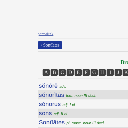
permalink
‹ Sontĭātes
Bro
A
B
C
D
E
F
G
H
I
J
K
sŏnōrē
adv.
sŏnōrĭtās
fem. noun III decl.
sŏnōrus
adj. I cl.
sons
adj. II cl.
Sontĭātes
pl. masc. noun III decl.