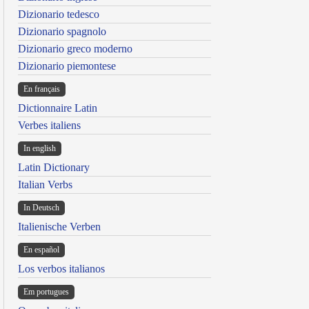
Dizionario tedesco
Dizionario spagnolo
Dizionario greco moderno
Dizionario piemontese
En français
Dictionnaire Latin
Verbes italiens
In english
Latin Dictionary
Italian Verbs
In Deutsch
Italienische Verben
En español
Los verbos italianos
Em portugues