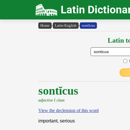
Latin Dictiona
Home
›
Latin-English
›
sontĭcus
Latin t
sontĭcus
adjective I class
View the declension of this word
important, serious