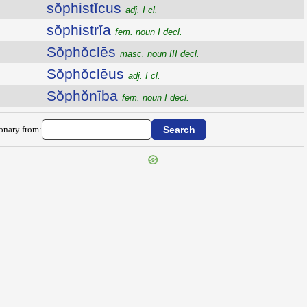
sŏphistĭcus
adj. I cl.
sŏphistrĭa
fem. noun I decl.
Sŏphŏclēs
masc. noun III decl.
Sŏphŏclēus
adj. I cl.
Sŏphŏnība
fem. noun I decl.
ionary from: