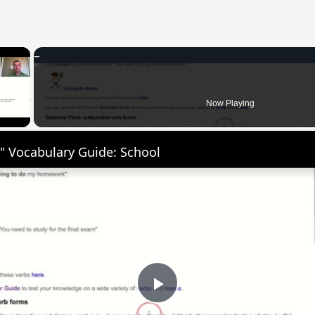
×
 Video
Now Playing
" Vocabulary Guide: School
Play