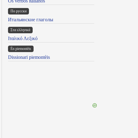
Os verbos italianos
По русски
Итальянские глаголы
Στα ελληνικά
Ιταλικό Λεξικό
Ën piemontèis
Dissionari piemontèis