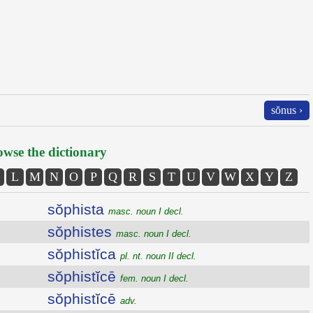
sŏnus ›
wse the dictionary
L
M
N
O
P
Q
R
S
T
U
V
W
X
Y
Z
sŏphista
masc. noun I decl.
sŏphistes
masc. noun I decl.
sŏphistĭca
pl. nt. noun II decl.
sŏphistĭcē
fem. noun I decl.
sŏphistĭcē
adv.