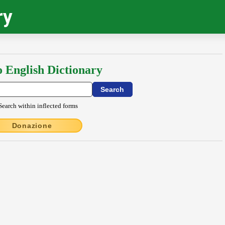
ry
o English Dictionary
Search within inflected forms
Donazione