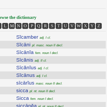
wse the dictionary
L
M
N
O
P
Q
R
S
T
U
V
W
X
Y
Z
Sĭcamber
adj. I cl.
Sĭcāni
pl. masc. noun II decl.
Sīcānĭa
fem. noun I decl.
Sīcănis
adj. II cl.
Sīcănĭus
adj. I cl.
Sĭcānus
adj. I cl.
sīcārĭus
masc. noun II decl.
sicca
pl. nt. noun II decl.
Sicca
fem. noun I decl.
siccānĕa
pl. nt. noun II decl.