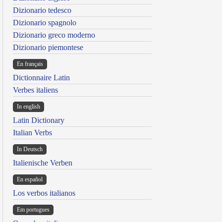
Dizionario tedesco
Dizionario spagnolo
Dizionario greco moderno
Dizionario piemontese
En français
Dictionnaire Latin
Verbes italiens
In english
Latin Dictionary
Italian Verbs
In Deutsch
Italienische Verben
En español
Los verbos italianos
Em portugues