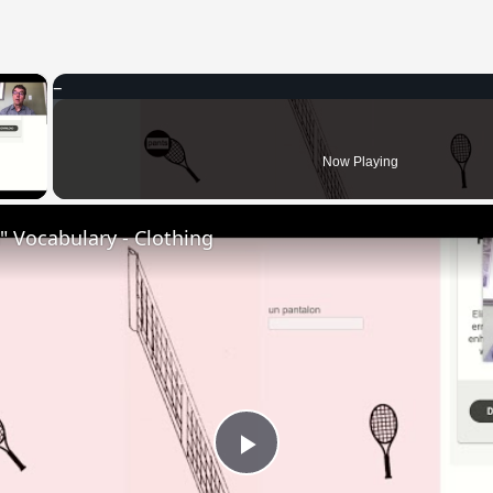
×
 Video
Now Playing
 Vocabulary - Clothing
Play