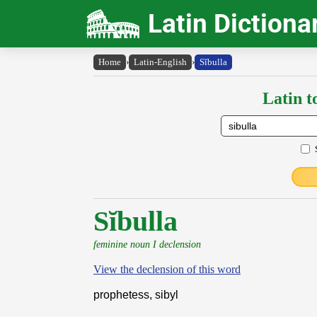
Latin Dictiona
Home
›
Latin-English
›
Sĭbulla
Latin t
Sĭbulla
feminine noun I declension
View the declension of this word
prophetess, sibyl