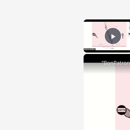
Play
"BonPatron"