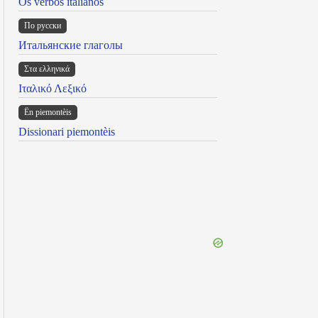
Os verbos italianos
По русски
Итальянские глаголы
Στα ελληνικά
Ιταλικό Λεξικό
Ën piemontèis
Dissionari piemontèis