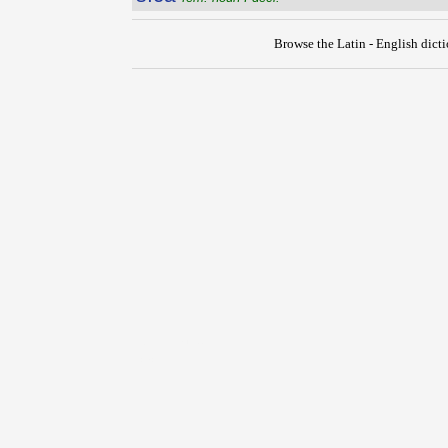
Browse the Latin - English dict
{{ID:SIBULLA100}}
---CACHE---