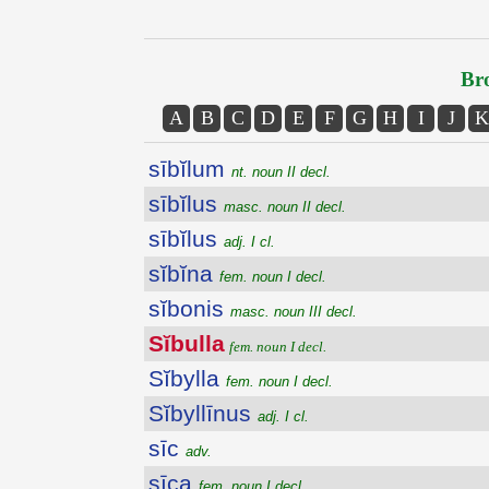
Bro
A
B
C
D
E
F
G
H
I
J
K
sībĭlum
nt. noun II decl.
sībĭlus
masc. noun II decl.
sībĭlus
adj. I cl.
sĭbĭna
fem. noun I decl.
sĭbonis
masc. noun III decl.
Sĭbulla
fem. noun I decl.
Sĭbylla
fem. noun I decl.
Sĭbyllīnus
adj. I cl.
sīc
adv.
sīca
fem. noun I decl.