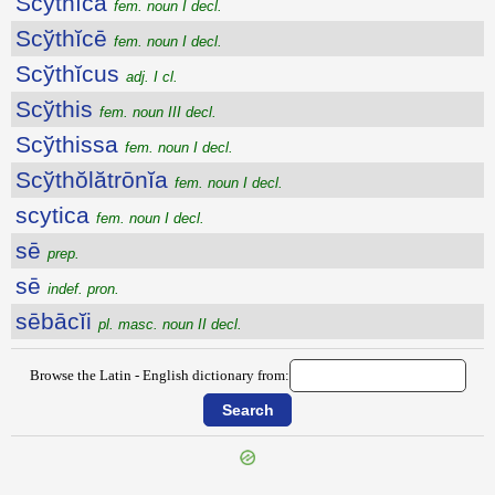
Scўthĭca
fem. noun I decl.
Scўthĭcē
fem. noun I decl.
Scўthĭcus
adj. I cl.
Scўthis
fem. noun III decl.
Scўthissa
fem. noun I decl.
Scўthŏlătrōnĭa
fem. noun I decl.
scytica
fem. noun I decl.
sē
prep.
sē
indef. pron.
sēbācĭi
pl. masc. noun II decl.
Browse the Latin - English dictionary from: