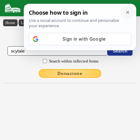
Latin Dictionary
Home
›
Latin-English
›
scy̆tăle
Latin to English Dictionary
Search within inflected forms
Donazione