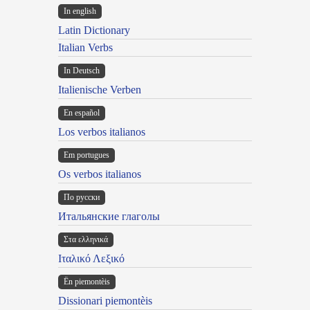
In english
Latin Dictionary
Italian Verbs
In Deutsch
Italienische Verben
En español
Los verbos italianos
Em portugues
Os verbos italianos
По русски
Итальянские глаголы
Στα ελληνικά
Ιταλικό Λεξικό
Ën piemontèis
Dissionari piemontèis