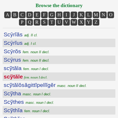
Browse the dictionary
A
B
C
D
E
F
G
H
I
J
K
L
M
N
O
P
Q
R
S
T
U
V
W
X
Y
Z
Scȳrĭăs
adj. II cl.
Scȳrĭus
adj. I cl.
Scȳrŏs
fem. noun II decl.
Scȳrus
fem. noun II decl.
scўtăla
fem. noun I decl.
scўtăle
fem. noun I decl.
scўtălŏsăgittĭpellĭgĕr
masc. noun II decl.
Scўtha
masc. noun I decl.
Scўthes
masc. noun I decl.
Scўthĭa
fem. noun I decl.