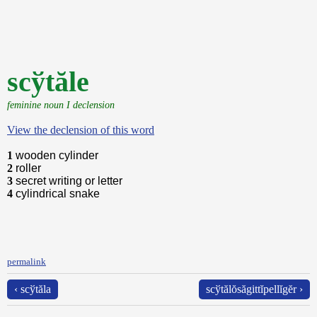
scўtăle
feminine noun I declension
View the declension of this word
1
wooden cylinder
2
roller
3
secret writing or letter
4
cylindrical snake
permalink
‹ scўtăla
scўtălŏsăgittĭpellĭgĕr ›