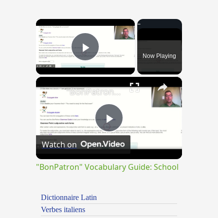
×
Now Playing
Play Video
×
"BonPatron" Vocabulary Guide: School
Play
Watch on
Video
"BonPatron" Vocabulary Guide: School
Dictionnaire Latin
Verbes italiens