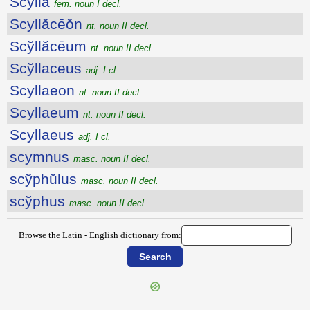
Scylla
fem. noun I decl.
Scyllăcēŏn
nt. noun II decl.
Scўllăcēum
nt. noun II decl.
Scўllaceus
adj. I cl.
Scyllaeon
nt. noun II decl.
Scyllaeum
nt. noun II decl.
Scyllaeus
adj. I cl.
scymnus
masc. noun II decl.
scўphŭlus
masc. noun II decl.
scўphus
masc. noun II decl.
Browse the Latin - English dictionary from: