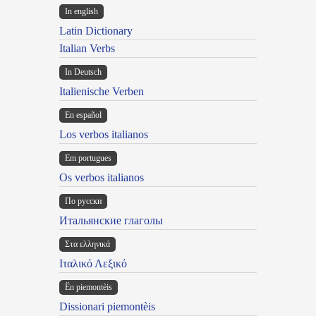
In english
Latin Dictionary
Italian Verbs
In Deutsch
Italienische Verben
En español
Los verbos italianos
Em portugues
Os verbos italianos
По русски
Итальянские глаголы
Στα ελληνικά
Ιταλικό Λεξικό
Ën piemontèis
Dissionari piemontèis