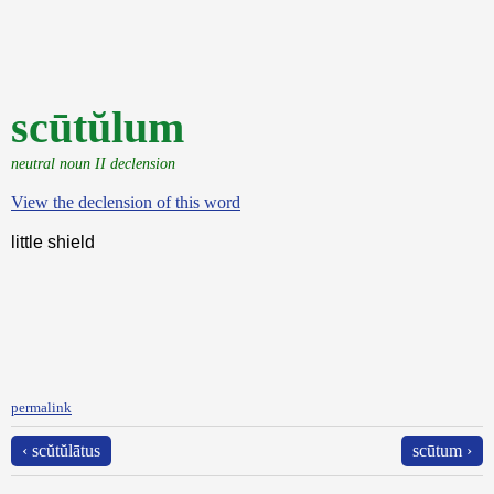
scūtŭlum
neutral noun II declension
View the declension of this word
little shield
permalink
‹ scŭtŭlātus
scūtum ›