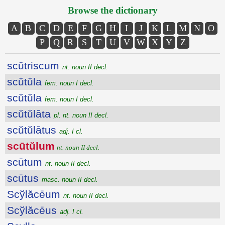
Browse the dictionary
A
B
C
D
E
F
G
H
I
J
K
L
M
N
O
P
Q
R
S
T
U
V
W
X
Y
Z
scŭtriscum
nt. noun II decl.
scŭtŭla
fem. noun I decl.
scŭtŭla
fem. noun I decl.
scŭtŭlāta
pl. nt. noun II decl.
scŭtŭlātus
adj. I cl.
scūtŭlum
nt. noun II decl.
scūtum
nt. noun II decl.
scūtus
masc. noun II decl.
Scўlăcēum
nt. noun II decl.
Scўlăcēus
adj. I cl.