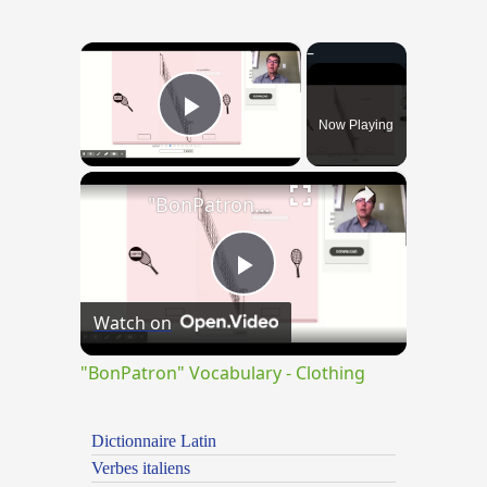
×
Now Playing
Play Video
×
"BonPatron" Vocabulary - Clothing
Play
Watch on
Video
"BonPatron" Vocabulary - Clothing
Dictionnaire Latin
Verbes italiens