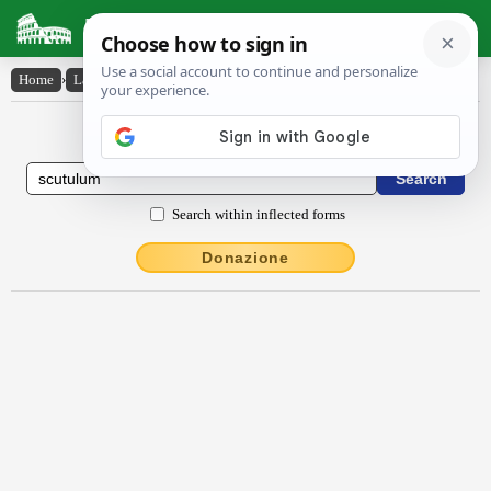
Latin Dictionary
Home
›
Latin-English
›
scūtŭlum
Latin to English Dictionary
Search within inflected forms
Donazione