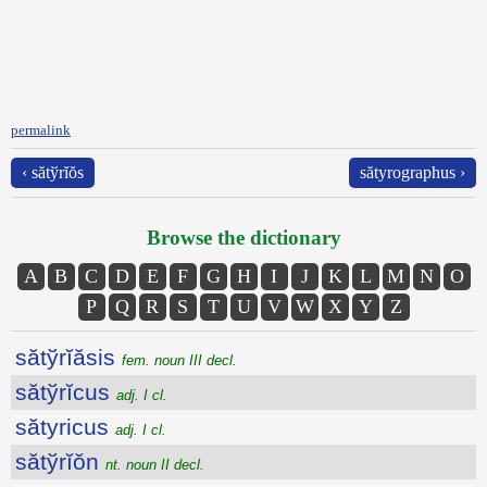
permalink
‹ sătўrĭŏs
sătyrographus ›
Browse the dictionary
A
B
C
D
E
F
G
H
I
J
K
L
M
N
O
P
Q
R
S
T
U
V
W
X
Y
Z
sătўrĭăsis
fem. noun III decl.
sătўrĭcus
adj. I cl.
sătyricus
adj. I cl.
sătўrĭŏn
nt. noun II decl.