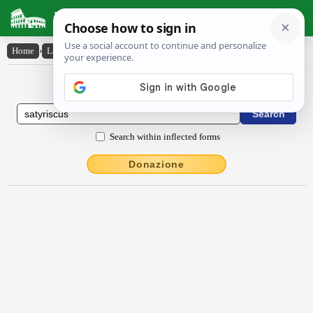
Latin Dictionary
Home
›
Latin-English
›
Săty̆riscus
Latin to English Dictionary
Search within inflected forms
Donazione