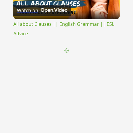
Watch on
Video
All about Clauses || English Grammar || ESL
Advice
{{ID:SATYRISCUS100}}
---CACHE---