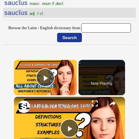
saucĭus
masc. noun II decl.
saucĭus
adj. I cl.
Browse the Latin - English dictionary from:
×
Now Playing
Play Video
×
All about Clauses || English Grammar || ESL Advice
Play