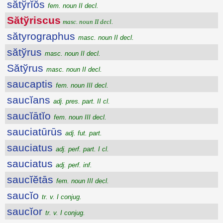
sătўrĭŏs
fem. noun II decl.
Sătўriscus
masc. noun II decl.
sătyrographus
masc. noun II decl.
sătўrus
masc. noun II decl.
Sătўrus
masc. noun II decl.
saucaptis
fem. noun III decl.
saucĭans
adj. pres. part. II cl.
saucĭātĭo
fem. noun III decl.
sauciatūrūs
adj. fut. part.
sauciatus
adj. perf. part. I cl.
sauciatus
adj. perf. inf.
saucĭĕtās
fem. noun III decl.
saucĭo
tr. v. I conjug.
saucĭor
tr. v. I conjug.