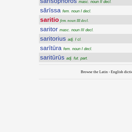
sărīsŏphŏrŏs
masc. noun II decl.
sărīssa
fem. noun I decl.
saritio
fem. noun III decl.
saritor
masc. noun III decl.
saritorius
adj. I cl.
sarītūra
fem. noun I decl.
saritūrūs
adj. fut. part.
Browse the Latin - English dict