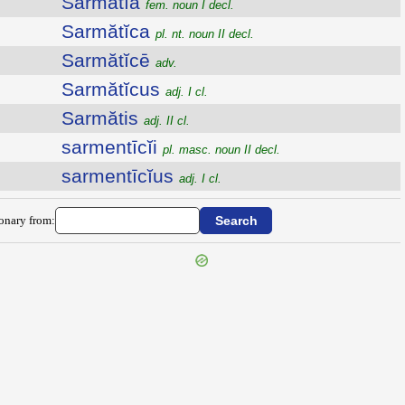
Sarmătĭa
fem. noun I decl.
Sarmătĭca
pl. nt. noun II decl.
Sarmătĭcē
adv.
Sarmătĭcus
adj. I cl.
Sarmătis
adj. II cl.
sarmentīcĭi
pl. masc. noun II decl.
sarmentīcĭus
adj. I cl.
ionary from: