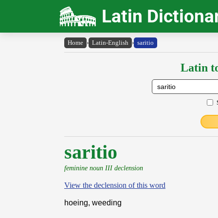
Latin Dictiona
Home
›
Latin-English
›
saritio
Latin t
saritio
feminine noun III declension
View the declension of this word
hoeing, weeding