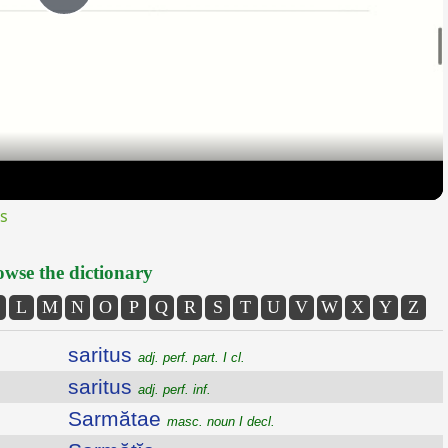
Play
Video
s
wse the dictionary
L
M
N
O
P
Q
R
S
T
U
V
W
X
Y
Z
saritus
adj. perf. part. I cl.
saritus
adj. perf. inf.
Sarmătae
masc. noun I decl.