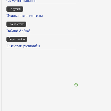
Os verbos italianos
По русски
Итальянские глаголы
Στα ελληνικά
Ιταλικό Λεξικό
Ën piemontèis
Dissionari piemontèis