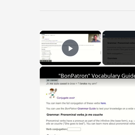
×
Play Video
"BonPatron" Vocabulary Guide