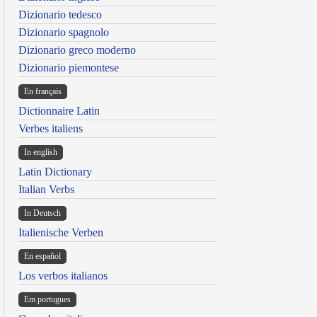
Dizionario tedesco
Dizionario spagnolo
Dizionario greco moderno
Dizionario piemontese
En français
Dictionnaire Latin
Verbes italiens
In english
Latin Dictionary
Italian Verbs
In Deutsch
Italienische Verben
En español
Los verbos italianos
Em portugues