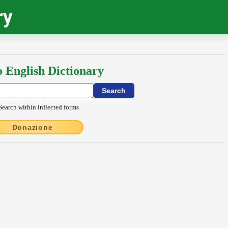
ry
o English Dictionary
Search within inflected forms
Donazione