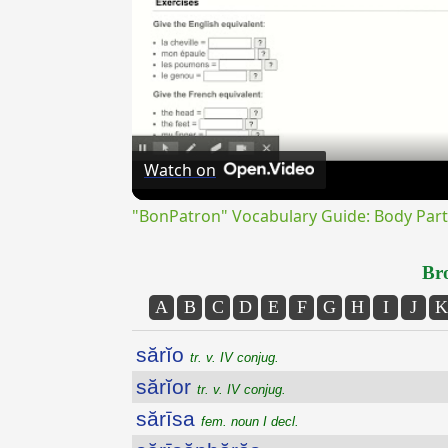
Watch on
"BonPatron" Vocabulary Guide: Body Part
Bro
A
B
C
D
E
F
G
H
I
J
K
sărĭo
tr. v. IV conjug.
sărĭor
tr. v. IV conjug.
sărīsa
fem. noun I decl.