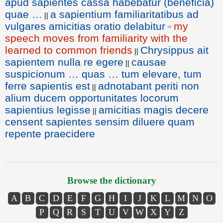
apud sapientes cassa habebatur (beneficia)
quae …
a sapientium familiaritatibus ad
||
vulgares amicitias oratio delabitur
my
=
speech moves from familiarity with the
learned to common friends
Chrysippus ait
||
sapientem nulla re egere
causae
||
suspicionum … quas … tum elevare, tum
ferre sapientis est
adnotabant periti non
||
alium ducem opportunitates locorum
sapientius legisse
amicitias magis decere
||
censent sapientes sensim diluere quam
repente praecidere
Browse the dictionary
A
B
C
D
E
F
G
H
I
J
K
L
M
N
O
P
Q
R
S
T
U
V
W
X
Y
Z