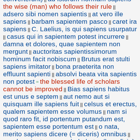
the wise (man) who follows their rule
||
adsero sibi nomen sapientis
at vero ille
||
sapiens
barbam sapientem pasco
caret ira
||
||
sapiens
C. Laelius, is qui sapiens usurpatur
||
casus qui in sapientem potest incurrere
||
||
damna et dolores, quae sapientem non
mergunt
auctoritas sapientissimorum
||
hominum facit nobiscum
Brutus erat stulti
||
sapiens imitator
bona praeterita non
||
effluunt sapienti
absolvi beata vita sapientis
||
non potest
the blessed life of scholars
=
cannot be improved
Bias sapiens habitus
||
est unus e septem
aut nemo aut si
||
quisquam ille sapiens fuit
celsus et erectus,
||
qualem sapientem esse volumus
nam si
||
quod raro fit, id portentum putandum est,
sapientem esse portentum est
o nata,
||
merito sapiens dicere (= diceris) omnibus
||