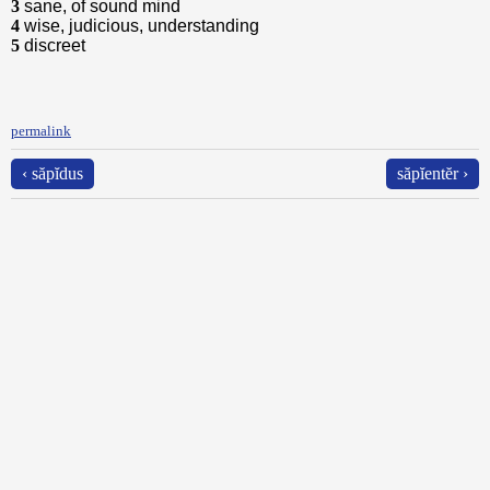
3
sane, of sound mind
4
wise, judicious, understanding
5
discreet
permalink
‹ săpĭdus
săpĭentĕr ›