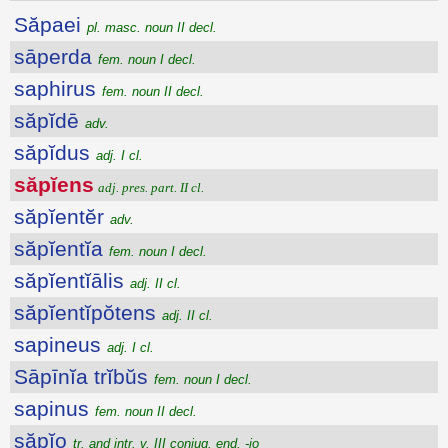
Săpaei
pl. masc. noun II decl.
sāperda
fem. noun I decl.
saphirus
fem. noun II decl.
săpĭdē
adv.
săpĭdus
adj. I cl.
săpĭens
adj. pres. part. II cl.
săpĭentĕr
adv.
săpĭentĭa
fem. noun I decl.
săpĭentĭālis
adj. II cl.
săpĭentĭpŏtens
adj. II cl.
sapineus
adj. I cl.
Sāpīnĭa trĭbŭs
fem. noun I decl.
sapinus
fem. noun II decl.
săpĭo
tr. and intr. v. III conjug. end. -io