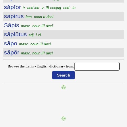
săpĭor
tr. and intr. v. III conjug. end. -io
sapirus
fem. noun II decl.
Sāpis
masc. noun III decl.
săplūtus
adj. I cl.
sāpo
masc. noun III decl.
săpŏr
masc. noun III decl.
Browse the Latin - English dictionary from:
{{ID:SAPIENS100}}
---CACHE---