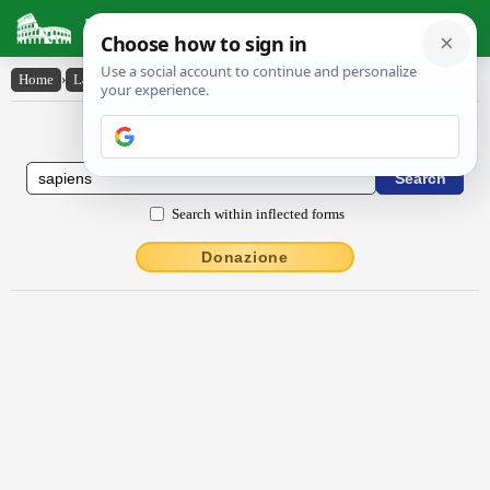
Latin Dictionary
Home
›
Latin-English
›
săpĭens
Latin to English Dictionary
Search within inflected forms
Donazione