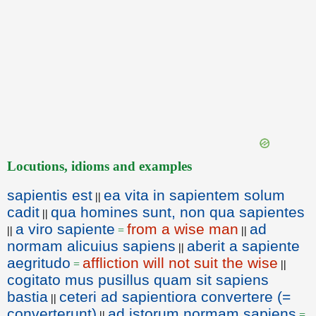
Locutions, idioms and examples
sapientis est
ea vita in sapientem solum
||
cadit
qua homines sunt, non qua sapientes
||
a viro sapiente
from a wise man
ad
||
=
||
normam alicuius sapiens
aberit a sapiente
||
aegritudo
affliction will not suit the wise
=
||
cogitato mus pusillus quam sit sapiens
bastia
ceteri ad sapientiora convertere (=
||
converterunt)
ad istorum normam sapiens
||
=