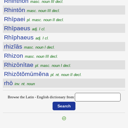
Rhinthōn
masc. noun III decl.
Rhintōn
masc. noun III decl.
Rhīpaei
pl. masc. noun II decl.
Rhīpaeus
adj. I cl.
Rhīphaeus
adj. I cl.
rhizĭās
masc. noun I decl.
Rhizon
masc. noun III decl.
Rhizōnītae
pl. masc. noun I decl.
Rhizŏtŏmūmĕna
pl. nt. noun II decl.
rhō
inv. nt. noun
Browse the Latin - English dictionary from: