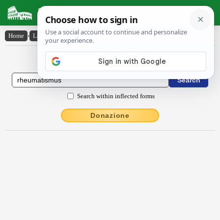
Latin Dictionary
Home
›
Latin-English
›
rheumătismus
Latin to English Dictionary
Search within inflected forms
Donazione