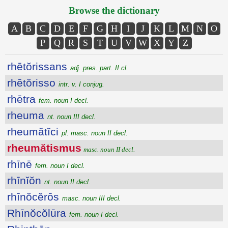
Browse the dictionary
A
B
C
D
E
F
G
H
I
J
K
L
M
N
O
P
Q
R
S
T
U
V
W
X
Y
Z
rhētŏrissans
adj. pres. part. II cl.
rhētŏrisso
intr. v. I conjug.
rhētra
fem. noun I decl.
rheuma
nt. noun III decl.
rheumătĭci
pl. masc. noun II decl.
rheumătismus
masc. noun II decl.
rhīnē
fem. noun I decl.
rhīnĭŏn
nt. noun II decl.
rhīnŏcĕrōs
masc. noun III decl.
Rhīnŏcŏlūra
fem. noun I decl.