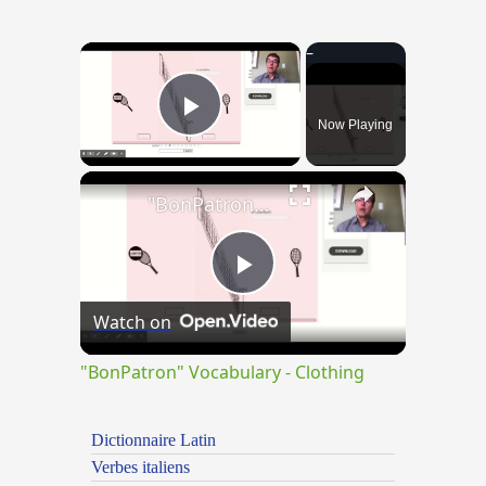
×
Now Playing
Play Video
×
"BonPatron" Vocabulary - Clothing
Play
Watch on
Video
"BonPatron" Vocabulary - Clothing
Dictionnaire Latin
Verbes italiens