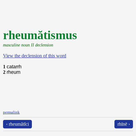
rheumătismus
masculine noun II declension
View the declension of this word
1
catarrh
2
rheum
permalink
‹ rheumătĭci
rhīnē ›