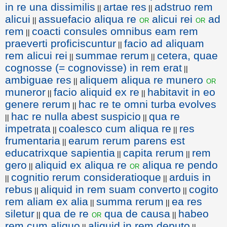
in re una dissimilis
artae res
adstruo rem
||
||
alicui
assuefacio aliqua re
alicui rei
ad
or
or
||
rem
coacti consules omnibus eam rem
||
praeverti proficiscuntur
facio ad aliquam
||
rem alicui rei
summae rerum
cetera, quae
||
||
cognosse (= cognovisse) in rem erat
||
ambiguae res
aliquem aliqua re munero
or
||
muneror
facio aliquid ex re
habitavit in eo
||
||
genere rerum
hac re te omni turba evolves
||
hac re nulla abest suspicio
qua re
||
||
impetrata
coalesco cum aliqua re
res
||
||
frumentaria
earum rerum parens est
||
educatrixque sapientia
capita rerum
rem
||
||
gero
aliquid ex aliqua re
aliqua re pendo
or
||
cognitio rerum consideratioque
arduis in
||
||
rebus
aliquid in rem suam converto
cogito
||
||
rem aliam ex alia
summa rerum
ea res
||
||
siletur
qua de re
qua de causa
habeo
or
||
||
rem cum aliquo
aliquid in rem deputo
||
||