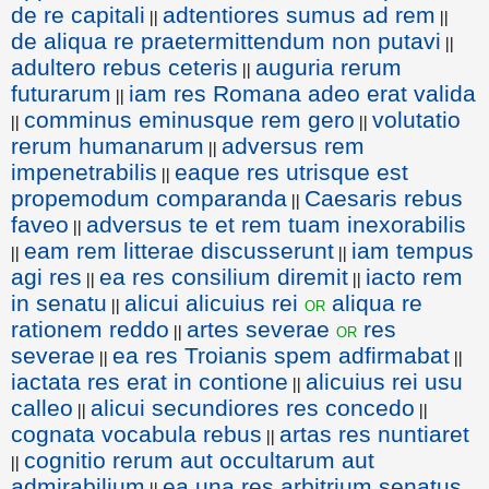
de re capitali
adtentiores sumus ad rem
||
||
de aliqua re praetermittendum non putavi
||
adultero rebus ceteris
auguria rerum
||
futurarum
iam res Romana adeo erat valida
||
comminus eminusque rem gero
volutatio
||
||
rerum humanarum
adversus rem
||
impenetrabilis
eaque res utrisque est
||
propemodum comparanda
Caesaris rebus
||
faveo
adversus te et rem tuam inexorabilis
||
eam rem litterae discusserunt
iam tempus
||
||
agi res
ea res consilium diremit
iacto rem
||
||
in senatu
alicui alicuius rei
aliqua re
or
||
rationem reddo
artes severae
res
or
||
severae
ea res Troianis spem adfirmabat
||
||
iactata res erat in contione
alicuius rei usu
||
calleo
alicui secundiores res concedo
||
||
cognata vocabula rebus
artas res nuntiaret
||
cognitio rerum aut occultarum aut
||
admirabilium
ea una res arbitrium senatus
||