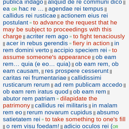
publica indago
aliquid de re communi dico
||
||
ea
hac re …
agendae rei tempus
or
||
||
callidus rei rusticae
actionem eius rei
||
postulant
to advance the request that he
=
may be subject to proceedings with this
charge
acriter rem ago
to fight tenaciously
||
=
acer in rebus gerendis
fiery in action
in
||
=
||
rem domini verto
accipio speciem rei
to
||
=
assume someone's appearance
ob eam
||
rem… quia (e eo… quia)
ob eam rem, ob
||
eam causam,
res prospere cesserunt
||
||
caritas rei frumentariae
callidissimi
||
rusticarum rerum
ad rem publicam accedo
||
||
ob eam rem iratus quod
ob eam rem
||
||
abutor rem patriam
dilapidate the
=
patrimony
callidus rei militaris
in malam
||
||
rem eo
rerum novarum cupidus
absumo
||
||
satietatem rei
to take something to one's fill
=
o rem visu foedam!
adicio oculos rei (
or
||
||