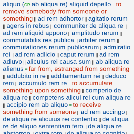
aliquo (
ab aliqua re) aliquid depello
to
or
=
remove somebody from someone or
something
ad rem adhortor
agitatio rerum
||
||
agens in rebus
communiter de aliqua re
||
||
||
ad rem aliquid appono
amplitudo rerum
||
||
commutabilis res publica
arbiter rerum
||
||
commutationes rerum publicarum
admiratio
||
rei
ad rem adlicio
caput rerum
ad rem
||
||
||
adiuvo
alicuius rei causa sum
ab aliqua re
||
||
alienus
far from, estranged from something
=
addubito in re
additamentum rei
deduco
||
||
||
rem
accumulo rem re
to accumulate
||
=
something upon something
comperio de
||
aliqua re
competens alicui rei cum aliqua re
||
accipio rem ab aliquo
to receive
||
=
something from someone
ad rem accingo
||
||
de aliqua re alicuius rei contentio
de aliqua
||
re de aliquo sententiam fero
de aliqua re
||
absterreo
extra rem
de aliqua re cognitio
||
||
||