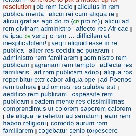
resolution
ob rem facio
alicuius in rem
||
||
publica merita
alicui rei cum aliqua re
||
||
alicui gratias ago de re (
pro re)
alicui ad
or
||
rem divinam administro
affecto res Africae
||
||
re ipsa
vera
o rem … difficilem et
or
||
inexplicabilem!
aegri aliquid esse in re
||
publica
aliter res cecidit ac putaram
||
||
administro rem familiarem
administro rem
||
publicam
agrariam rem tempto
adfecta res
||
||
familiaris
ad rem publicam adeo
aliqua res
||
||
reperibitur extricabor aliqua ope
ad Poenos
||
rem trahere
ad omnes res salubre est
||
||
aedifico rem publicam
capessite rem
||
publicam
eadem mente res dissimillimas
||
comprendimus ut colorem saporem calorem
de aliqua re refertur ad senatum
eam rem
||
||
habeo religioni
comedo aurum rem
||
familiarem
cogebatur senio torpescere
||