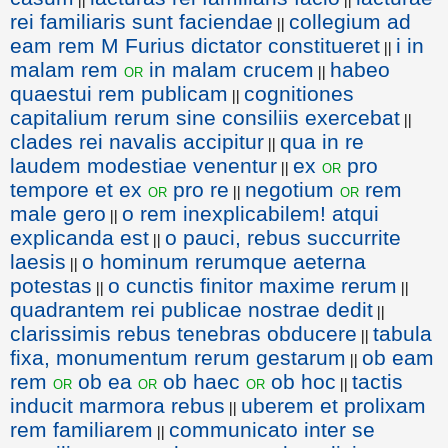
rei familiaris sunt faciendae
collegium ad
||
eam rem M Furius dictator constitueret
i in
||
malam rem
in malam crucem
habeo
or
||
quaestui rem publicam
cognitiones
||
capitalium rerum sine consiliis exercebat
||
clades rei navalis accipitur
qua in re
||
laudem modestiae venentur
ex
pro
or
||
tempore et ex
pro re
negotium
rem
or
or
||
male gero
o rem inexplicabilem! atqui
||
explicanda est
o pauci, rebus succurrite
||
laesis
o hominum rerumque aeterna
||
potestas
o cunctis finitor maxime rerum
||
||
quadrantem rei publicae nostrae dedit
||
clarissimis rebus tenebras obducere
tabula
||
fixa, monumentum rerum gestarum
ob eam
||
rem
ob ea
ob haec
ob hoc
tactis
or
or
or
||
inducit marmora rebus
uberem et prolixam
||
rem familiarem
communicato inter se
||