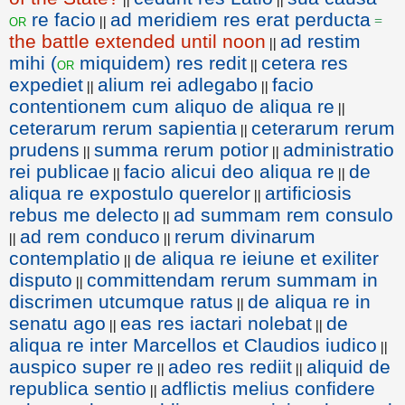
re facio
ad meridiem res erat perducta
or
||
=
the battle extended until noon
ad restim
||
mihi (
miquidem) res redit
cetera res
or
||
expediet
alium rei adlegabo
facio
||
||
contentionem cum aliquo de aliqua re
||
ceterarum rerum sapientia
ceterarum rerum
||
prudens
summa rerum potior
administratio
||
||
rei publicae
facio alicui deo aliqua re
de
||
||
aliqua re expostulo querelor
artificiosis
||
rebus me delecto
ad summam rem consulo
||
ad rem conduco
rerum divinarum
||
||
contemplatio
de aliqua re ieiune et exiliter
||
disputo
committendam rerum summam in
||
discrimen utcumque ratus
de aliqua re in
||
senatu ago
eas res iactari nolebat
de
||
||
aliqua re inter Marcellos et Claudios iudico
||
auspico super re
adeo res rediit
aliquid de
||
||
republica sentio
adflictis melius confidere
||