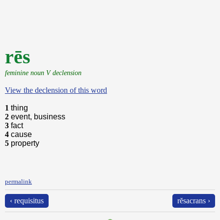
rēs
feminine noun V declension
View the declension of this word
1
thing
2
event, business
3
fact
4
cause
5
property
permalink
‹ requisitus
rĕsacrans ›