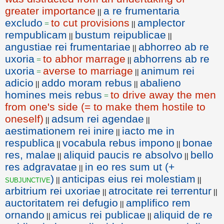
greater importance
a re frumentaria
||
excludo
to cut provisions
amplector
=
||
rempublicam
bustum reipublicae
||
||
angustiae rei frumentariae
abhorreo ab re
||
uxoria
to abhor marrage
abhorrens ab re
=
||
uxoria
averse to marriage
animum rei
=
||
adicio
addo moram rebus
abalieno
||
||
homines meis rebus
to drive away the men
=
from one's side (= to make them hostile to
oneself)
adsum rei agendae
||
||
aestimationem rei inire
iacto me in
||
respublica
vocabula rebus impono
bonae
||
||
res, malae
aliquid paucis re absolvo
bello
||
||
res adgravatae
in eo res sum ut (+
||
)
anticipas eius rei molestiam
subjunctive
||
||
arbitrium rei uxoriae
atrocitate rei terrentur
||
||
auctoritatem rei defugio
amplifico rem
||
ornando
amicus rei publicae
aliquid de re
||
||