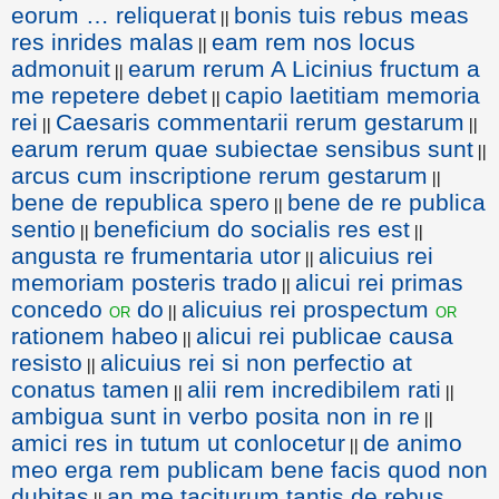
eorum … reliquerat
bonis tuis rebus meas
||
res inrides malas
eam rem nos locus
||
admonuit
earum rerum A Licinius fructum a
||
me repetere debet
capio laetitiam memoria
||
rei
Caesaris commentarii rerum gestarum
||
||
earum rerum quae subiectae sensibus sunt
||
arcus cum inscriptione rerum gestarum
||
bene de republica spero
bene de re publica
||
sentio
beneficium do socialis res est
||
||
angusta re frumentaria utor
alicuius rei
||
memoriam posteris trado
alicui rei primas
||
concedo
do
alicuius rei prospectum
or
or
||
rationem habeo
alicui rei publicae causa
||
resisto
alicuius rei si non perfectio at
||
conatus tamen
alii rem incredibilem rati
||
||
ambigua sunt in verbo posita non in re
||
amici res in tutum ut conlocetur
de animo
||
meo erga rem publicam bene facis quod non
dubitas
an me taciturum tantis de rebus
||