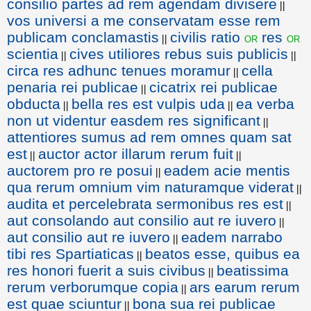
consilio partes ad rem agendam divisere
||
vos universi a me conservatam esse rem
publicam conclamastis
civilis ratio
res
or
or
||
scientia
cives utiliores rebus suis publicis
||
||
circa res adhunc tenues moramur
cella
||
penaria rei publicae
cicatrix rei publicae
||
obducta
bella res est vulpis uda
ea verba
||
||
non ut videntur easdem res significant
||
attentiores sumus ad rem omnes quam sat
est
auctor actor illarum rerum fuit
||
||
auctorem pro re posui
eadem acie mentis
||
qua rerum omnium vim naturamque viderat
||
audita et percelebrata sermonibus res est
||
aut consolando aut consilio aut re iuvero
||
aut consilio aut re iuvero
eadem narrabo
||
tibi res Spartiaticas
beatos esse, quibus ea
||
res honori fuerit a suis civibus
beatissima
||
rerum verborumque copia
ars earum rerum
||
est quae sciuntur
bona sua rei publicae
||