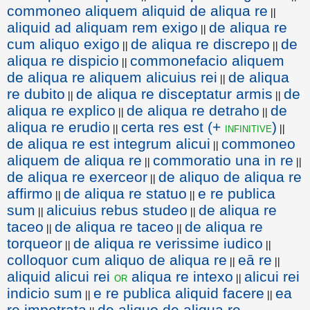
commoneo aliquem aliquid de aliqua re
||
aliquid ad aliquam rem exigo
de aliqua re
||
cum aliquo exigo
de aliqua re discrepo
de
||
||
aliqua re dispicio
commonefacio aliquem
||
de aliqua re aliquem alicuius rei
de aliqua
||
re dubito
de aliqua re disceptatur armis
de
||
||
aliqua re explico
de aliqua re detraho
de
||
||
aliqua re erudio
certa res est (+
)
infinitive
||
||
de aliqua re est integrum alicui
commoneo
||
aliquem de aliqua re
commoratio una in re
||
||
de aliqua re exerceor
de aliquo de aliqua re
||
affirmo
de aliqua re statuo
e re publica
||
||
sum
alicuius rebus studeo
de aliqua re
||
||
taceo
de aliqua re taceo
de aliqua re
||
||
torqueor
de aliqua re verissime iudico
||
||
colloquor cum aliquo de aliqua re
eā re
||
||
aliquid alicui rei
aliqua re intexo
alicui rei
or
||
indicio sum
e re publica aliquid facere
ea
||
||
re impetrata
de aliquo de aliqua re