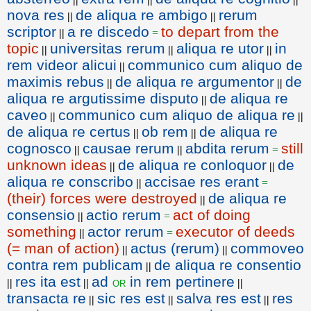
nova res
de aliqua re ambigo
rerum
||
||
scriptor
a re discedo
to depart from the
||
=
topic
universitas rerum
aliqua re utor
in
||
||
||
rem videor alicui
communico cum aliquo de
||
maximis rebus
de aliqua re argumentor
de
||
||
aliqua re argutissime disputo
de aliqua re
||
caveo
communico cum aliquo de aliqua re
||
||
de aliqua re certus
ob rem
de aliqua re
||
||
cognosco
causae rerum
abdita rerum
still
||
||
=
unknown ideas
de aliqua re conloquor
de
||
||
aliqua re conscribo
accisae res erant
||
=
(their) forces were destroyed
de aliqua re
||
consensio
actio rerum
act of doing
||
=
something
actor rerum
executor of deeds
||
=
(= man of action)
actus (rerum)
commoveo
||
||
contra rem publicam
de aliqua re consentio
||
res ita est
ad
in rem pertinere
or
||
||
||
transacta re
sic res est
salva res est
res
||
||
||