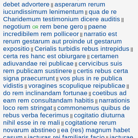
debet advortere
asperarum rerum
||
iucundissimum lenimentum
qua de re
||
Charidemum testimonium dicere auditis
||
negotium
rem bene gero
paene
or
||
incredibilem rem polliceor
narratio est
||
rerum gestarum aut proinde ut gestarum
expositio
Cerialis turbidis rebus intrepidus
||
||
certa res hanc est obiurgare
certamen
||
adiuvandae rei publicae
cervicibus suis
||
rem publicam sustinere
certis rebus certa
||
signa praecurrunt
vos plus in re publica
||
vidistis
voragines scopulique reipublicae
||
||
do rem inclinandam fortunae
coetibus ad
||
eam rem consultandam habitis
narrationis
||
loco rem stringat
commonemus quibus de
||
rebus verba fecerimus
cogitatio diuturna
||
nihil esse in re mali
cogitatione rerum
||
novarum abstineo
ea (res) magnum habet
||
casum
iacturas rei familiaris facio
iacturae
||
||