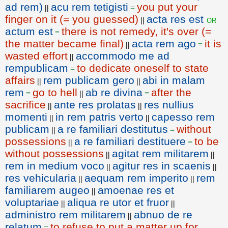
ad rem)
acu rem tetigisti
you put your
||
=
finger on it (= you guessed)
acta res est
or
||
actum est
there is not remedy, it's over (=
=
the matter became final)
acta rem ago
it is
||
=
wasted effort
accommodo me ad
||
rempublicam
to dedicate oneself to state
=
affairs
rem publicam gero
abi in malam
||
||
rem
go to hell
ab re divina
after the
=
||
=
sacrifice
ante res prolatas
res nullius
||
||
momenti
in rem patris verto
capesso rem
||
||
publicam
a re familiari destitutus
without
||
=
possessions
a re familiari destituere
to be
||
=
without possessions
agitat rem militarem
||
||
rem in medium voco
agitur res in scaenis
||
||
res vehicularia
aequam rem imperito
rem
||
||
familiarem augeo
amoenae res et
||
voluptariae
aliqua re utor et fruor
||
||
administro rem militarem
abnuo de re
||
relatum
to refuse to put a matter up for
=