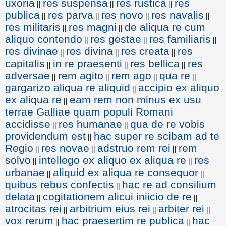
uxoria
res suspensa
res rustica
res
||
||
||
publica
res parva
res novo
res navalis
||
||
||
||
res militaris
res magni
de aliqua re cum
||
||
aliquo contendo
res gestae
res familiaris
||
||
||
res divinae
res divina
res creata
res
||
||
||
capitalis
in re praesenti
res bellica
res
||
||
||
adversae
rem agito
rem ago
qua re
||
||
||
||
gargarizo aliqua re aliquid
accipio ex aliquo
||
ex aliqua re
eam rem non minus ex usu
||
terrae Galliae quam populi Romani
accidisse
res humanae
qua de re vobis
||
||
providendum est
hac super re scibam ad te
||
Regio
res novae
adstruo rem rei
rem
||
||
||
solvo
intellego ex aliquo ex aliqua re
res
||
||
urbanae
aliquid ex aliqua re consequor
||
||
quibus rebus confectis
hac re ad consilium
||
delata
cogitationem alicui iniicio de re
||
||
atrocitas rei
arbitrium eius rei
arbiter rei
||
||
||
vox rerum
hac praesertim re publica
hac
||
||