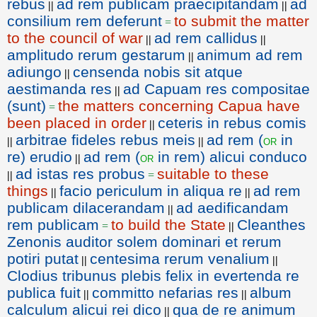
rebus
ad rem publicam praecipitandam
ad
||
||
consilium rem deferunt
to submit the matter
=
to the council of war
ad rem callidus
||
||
amplitudo rerum gestarum
animum ad rem
||
adiungo
censenda nobis sit atque
||
aestimanda res
ad Capuam res compositae
||
(sunt)
the matters concerning Capua have
=
been placed in order
ceteris in rebus comis
||
arbitrae fideles rebus meis
ad rem (
in
or
||
||
re) erudio
ad rem (
in rem) alicui conduco
or
||
ad istas res probus
suitable to these
||
=
things
facio periculum in aliqua re
ad rem
||
||
publicam dilacerandam
ad aedificandam
||
rem publicam
to build the State
Cleanthes
=
||
Zenonis auditor solem dominari et rerum
potiri putat
centesima rerum venalium
||
||
Clodius tribunus plebis felix in evertenda re
publica fuit
committo nefarias res
album
||
||
calculum alicui rei dico
qua de re animum
||