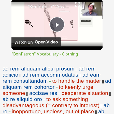
×
"BonPatron" Vocabulary - Clothing
Play
Watch on
Video
"BonPatron" Vocabulary - Clothing
ad rem aliquam alicui prosum
ad rem
||
adiicio
ad rem accommodatus
ad eam
||
||
rem consultandam
to handle the matter
ad
=
||
aliquam rem cohortor
to keenly urge
=
someone
accisae res
desperate situation
||
=
||
ab re aliquid oro
to ask something
=
disadvantageous (= contrary to interest)
ab
||
re
inopportune, useless, out of place
ab
=
||