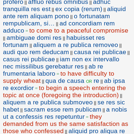
profero
affluo rebus omnibus
adhuc
||
||
tranquilla res est
ex copia (rerum)
aliquid
||
||
ante rem aliquam pono
o fortunatam
||
rempublicam, si…
ad concordiam rem
||
adduco
to come to a peaceful compromise
=
ambiguae domi res
habuisset res
||
||
fortunam
aliquem a re publica removeo
||
||
audi quo rem deducam
causa rei publicae
||
||
casus rei publicae
iam non ex intervallo
||
nec missilibus gerebatur res
ab re
||
frumentaria laboro
to have difficulty to
=
supply wheat
qua de causa
re
ab ipsa
or
||
||
re exordior
to begin a speech entering the
=
topic at once (foregoing the introduction)
||
aliquem a re publica submoveo
se res sic
||
habet
sacram esse rem publicam
a nobis
||
||
ut a confessis res repetuntur
they
=
demanded from us the same satisfaction as
those who confessed
aliquid pro aliqua re
||