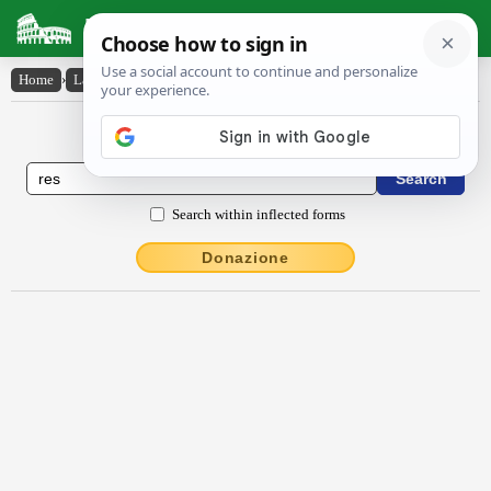
Latin Dictionary
Home
›
Latin-English
›
rēs
Latin to English Dictionary
Search within inflected forms
Donazione