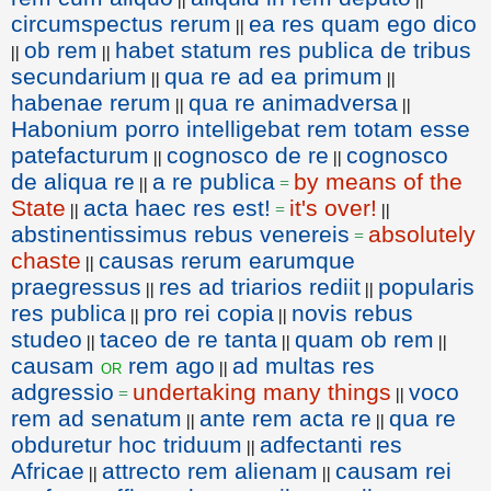
circumspectus rerum
ea res quam ego dico
||
ob rem
habet statum res publica de tribus
||
||
secundarium
qua re ad ea primum
||
||
habenae rerum
qua re animadversa
||
||
Habonium porro intelligebat rem totam esse
patefacturum
cognosco de re
cognosco
||
||
de aliqua re
a re publica
by means of the
||
=
State
acta haec res est!
it's over!
||
=
||
abstinentissimus rebus venereis
absolutely
=
chaste
causas rerum earumque
||
praegressus
res ad triarios rediit
popularis
||
||
res publica
pro rei copia
novis rebus
||
||
studeo
taceo de re tanta
quam ob rem
||
||
||
causam
rem ago
ad multas res
or
||
adgressio
undertaking many things
voco
=
||
rem ad senatum
ante rem acta re
qua re
||
||
obduretur hoc triduum
adfectanti res
||
Africae
attrecto rem alienam
causam rei
||
||