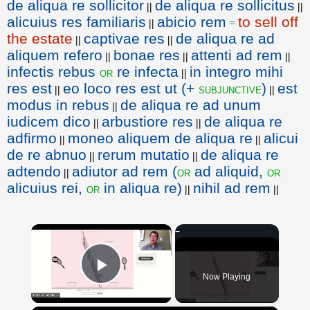
de aliqua re sollicitor
de aliqua re sollicitus
||
||
alicuius res familiaris
abicio rem
to sell off
||
=
the estate
captivae res
de aliqua re ad
||
||
aliquem refero
bonae res
attenti ad rem
||
||
||
infectis rebus
re infecta
in integro mihi
or
||
res est
eo loco res est ut (+
)
est
subjunctive
||
||
modus in rebus
de aliqua re ad unum
||
iudicem dico
arbustiore res
de aliqua re
||
||
adfirmo
moneo aliquem de aliqua re
alicui
||
||
de re abnuo
rerum mutatio
de aliqua re
||
||
adtendo
adiutor ad rem (
ad aliquid,
or
or
||
alicuius rei,
in aliqua re)
nihil ad rem
or
||
||
×
Now Playing
Play Video