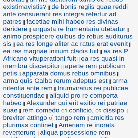
existimavistis?
de bonis regiis quae reddi
||
ante censuerant res integra refertur ad
patres
facetiae mihi habeo res divinas
||
deridere
angusta re frumentaria utebatur
||
||
animo prospicere quibus de rebus auditurus
sis
ea res longe aliter ac ratus erat evenit
||
||
ea res magnae initium cladis fuit
ea res P
||
Africano vituperationi fuit
ea res quasi in
||
membra discerpitur
aperte rem publicam
||
petis
apparata domus rebus omnibus
||
||
arma quīs Galba rerum adeptus est
arma
||
nitentia ante rem
triumviratus rei publicae
||
constituendae
aliquid pro re comperta
||
habeo
Alexander qui erit exitio rei patriae
||
suae
rem comedo
conficio,
dissipo
or
or
||
||
breviter attingo
tango rem
amicitia res
o]
||
plurimas continet
Ameriam re inorata
||
reverterunt
aliqua possessione rem
||