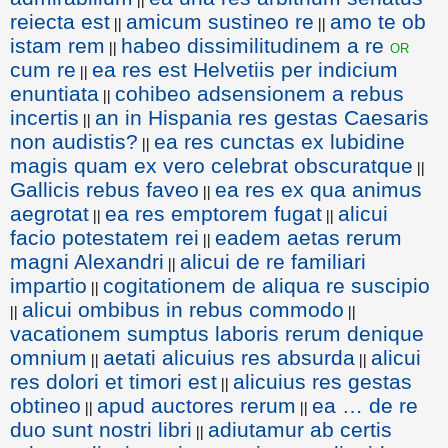
reiecta est
amicum sustineo re
amo te ob
||
||
istam rem
habeo dissimilitudinem a re
or
||
cum re
ea res est Helvetiis per indicium
||
enuntiata
cohibeo adsensionem a rebus
||
incertis
an in Hispania res gestas Caesaris
||
non audistis?
ea res cunctas ex lubidine
||
magis quam ex vero celebrat obscuratque
||
Gallicis rebus faveo
ea res ex qua animus
||
aegrotat
ea res emptorem fugat
alicui
||
||
facio potestatem rei
eadem aetas rerum
||
magni Alexandri
alicui de re familiari
||
impartio
cogitationem de aliqua re suscipio
||
alicui ombibus in rebus commodo
||
||
vacationem sumptus laboris rerum denique
omnium
aetati alicuius res absurda
alicui
||
||
res dolori et timori est
alicuius res gestas
||
obtineo
apud auctores rerum
ea … de re
||
||
duo sunt nostri libri
adiutamur ab certis
||