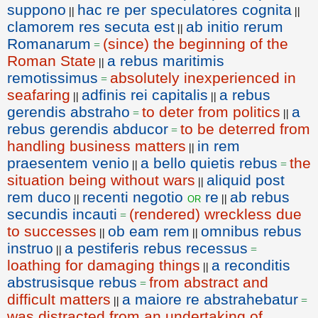
suppono
hac re per speculatores cognita
||
||
clamorem res secuta est
ab initio rerum
||
Romanarum
(since) the beginning of the
=
Roman State
a rebus maritimis
||
remotissimus
absolutely inexperienced in
=
seafaring
adfinis rei capitalis
a rebus
||
||
gerendis abstraho
to deter from politics
a
=
||
rebus gerendis abducor
to be deterred from
=
handling business matters
in rem
||
praesentem venio
a bello quietis rebus
the
||
=
situation being without wars
aliquid post
||
rem duco
recenti negotio
re
ab rebus
or
||
||
secundis incauti
(rendered) wreckless due
=
to successes
ob eam rem
omnibus rebus
||
||
instruo
a pestiferis rebus recessus
||
=
loathing for damaging things
a reconditis
||
abstrusisque rebus
from abstract and
=
difficult matters
a maiore re abstrahebatur
||
=
was distracted from an undertaking of