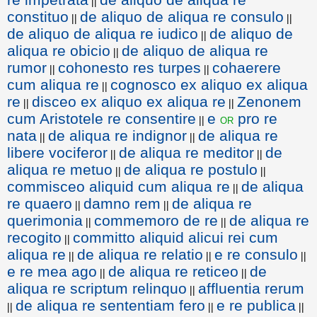
||
constituo
de aliquo de aliqua re consulo
||
||
de aliquo de aliqua re iudico
de aliquo de
||
aliqua re obicio
de aliquo de aliqua re
||
rumor
cohonesto res turpes
cohaerere
||
||
cum aliqua re
cognosco ex aliquo ex aliqua
||
re
disceo ex aliquo ex aliqua re
Zenonem
||
||
cum Aristotele re consentire
e
pro re
or
||
nata
de aliqua re indignor
de aliqua re
||
||
libere vociferor
de aliqua re meditor
de
||
||
aliqua re metuo
de aliqua re postulo
||
||
commisceo aliquid cum aliqua re
de aliqua
||
re quaero
damno rem
de aliqua re
||
||
querimonia
commemoro de re
de aliqua re
||
||
recogito
committo aliquid alicui rei cum
||
aliqua re
de aliqua re relatio
e re consulo
||
||
||
e re mea ago
de aliqua re reticeo
de
||
||
aliqua re scriptum relinquo
affluentia rerum
||
de aliqua re sententiam fero
e re publica
||
||
||