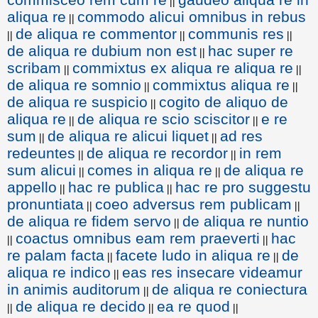
||
aliqua re
commodo alicui omnibus in rebus
||
de aliqua re commentor
communis res
||
||
||
de aliqua re dubium non est
hac super re
||
scribam
commixtus ex aliqua re aliqua re
||
||
de aliqua re somnio
commixtus aliqua re
||
||
de aliqua re suspicio
cogito de aliquo de
||
aliqua re
de aliqua re scio sciscitor
e re
||
||
sum
de aliqua re alicui liquet
ad res
||
||
redeuntes
de aliqua re recordor
in rem
||
||
sum alicui
comes in aliqua re
de aliqua re
||
||
appello
hac re publica
hac re pro suggestu
||
||
pronuntiata
coeo adversus rem publicam
||
||
de aliqua re fidem servo
de aliqua re nuntio
||
coactus omnibus eam rem praeverti
hac
||
||
re palam facta
facete ludo in aliqua re
de
||
||
aliqua re indico
eas res insecare videamur
||
in animis auditorum
de aliqua re coniectura
||
de aliqua re decido
ea re quod
||
||
||