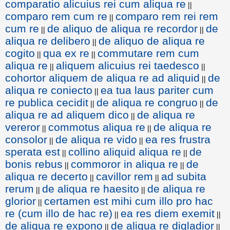
comparatio alicuius rei cum aliqua re
||
comparo rem cum re
comparo rem rei rem
||
cum re
de aliquo de aliqua re recordor
de
||
||
aliqua re delibero
de aliquo de aliqua re
||
cogito
qua ex re
commutare rem cum
||
||
aliqua re
aliquem alicuius rei taedesco
||
||
cohortor aliquem de aliqua re ad aliquid
de
||
aliqua re coniecto
ea tua laus pariter cum
||
re publica cecidit
de aliqua re congruo
de
||
||
aliqua re ad aliquem dico
de aliqua re
||
vereror
commotus aliqua re
de aliqua re
||
||
consolor
de aliqua re vido
ea res frustra
||
||
sperata est
collino aliquid aliqua re
de
||
||
bonis rebus
commoror in aliqua re
de
||
||
aliqua re decerto
cavillor rem
ad subita
||
||
rerum
de aliqua re haesito
de aliqua re
||
||
glorior
certamen est mihi cum illo pro hac
||
re (cum illo de hac re)
ea res diem exemit
||
||
de aliqua re expono
de aliqua re digladior
||
||