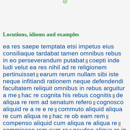
Locutions, idioms and examples
ea res saepe temptata etsi impetus eius
consiliaque tardabat tamen omnibus rebus
in eo perseverandum putabat
coepti inde
||
ludi velut ea res nihil ad re religionem
pertinuisset
earum rerum nullam sibi iste
||
neque infitiandi rationem neque defendendi
facultatem reliquit omnibus in rebus arguitur
a me
hac re cognita his rebus cognitis
de
||
||
aliqua re rem ad senatum refero
cognosco
||
aliquid re a re e re
commuto aliquid aliqua
||
re cum aliqua re
hac re ob eam rem
||
||
compenso aliquid cum aliqua re aliqua re
||
commisceo rem cum re
gaudeo aliqua re in