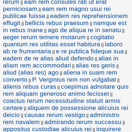
rerum
eam rem consules rati ut erat
||
perniciosam
eam rem magno usui rei
||
publicae fuisse
eadem res reprehensionem
||
effugit
bellicis rebus praesum
namque est
||
||
in rebus inane
ago de aliqua re in senatu
||
||
aeger rerum temere motarum
cogitatio
||
quantum res utilitas esset habitura
laboro
||
ab re frumentaria
e re publica fideque sua
||
||
eadem de re alias aliud defendo
alias in
||
aliam rem accommodari
alias res geris
||
||
aliud (alias res) ago
aliena in suam rem
||
converto
P. Verginius rem non vulgabat
||
||
alienis rebus curas
coepimus adnotare quis
||
rem aliquam generoso animo fecisset
||
coactus rerum necessitudine statuit armis
certare
aliquem de possessione alicuius rei
||
deicio
causas rerum vestigo
administro
||
||
rem navalem
admirando rerum successu
||
||
appositus custodiae alicuius rei
inquirere
||