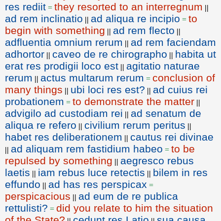
res rediit
they resorted to an interregnum
=
||
ad rem inclinatio
ad aliqua re incipio
to
||
=
begin with something
ad rem flecto
||
||
adfluentia omnium rerum
ad rem faciendam
||
adhortor
caveo de re chirographo
habita ut
||
||
erat res prodigii loco est
agitatio naturae
||
rerum
actus multarum rerum
conclusion of
||
=
many things
ubi loci res est?
ad cuius rei
||
||
probationem
to demonstrate the matter
=
||
advigilo ad custodiam rei
ad senatum de
||
aliqua re refero
civilium rerum peritus
||
||
habet res deliberationem
cautus rei divinae
||
ad aliquam rem fastidium habeo
to be
||
=
repulsed by something
aegresco rebus
||
laetis
iam rebus luce retectis
bilem in res
||
||
effundo
ad has res perspicax
||
=
perspicacious
ad eum de re publica
||
rettulisti?
did you relate to him the situation
=
of the State?
cedunt res Latio
sua causa
||
||