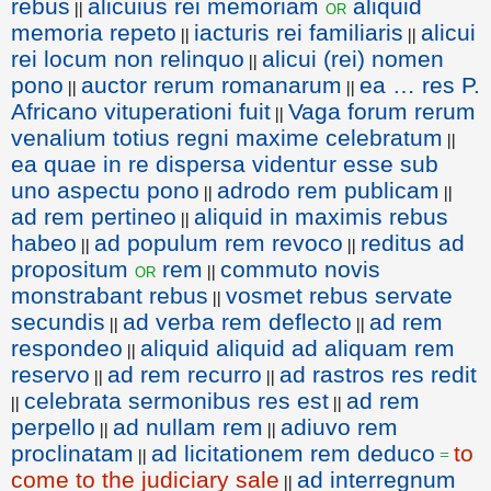
rebus
alicuius rei memoriam
aliquid
or
||
memoria repeto
iacturis rei familiaris
alicui
||
||
rei locum non relinquo
alicui (rei) nomen
||
pono
auctor rerum romanarum
ea … res P.
||
||
Africano vituperationi fuit
Vaga forum rerum
||
venalium totius regni maxime celebratum
||
ea quae in re dispersa videntur esse sub
uno aspectu pono
adrodo rem publicam
||
||
ad rem pertineo
aliquid in maximis rebus
||
habeo
ad populum rem revoco
reditus ad
||
||
propositum
rem
commuto novis
or
||
monstrabant rebus
vosmet rebus servate
||
secundis
ad verba rem deflecto
ad rem
||
||
respondeo
aliquid aliquid ad aliquam rem
||
reservo
ad rem recurro
ad rastros res redit
||
||
celebrata sermonibus res est
ad rem
||
||
perpello
ad nullam rem
adiuvo rem
||
||
proclinatam
ad licitationem rem deduco
to
||
=
come to the judiciary sale
ad interregnum
||