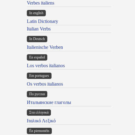
Verbes italiens
In english
Latin Dictionary
Italian Verbs
In Deutsch
Italienische Verben
En español
Los verbos italianos
Em portugues
Os verbos italianos
По русски
Итальянские глаголы
Στα ελληνικά
Ιταλικό Λεξικό
Ën piemontèis