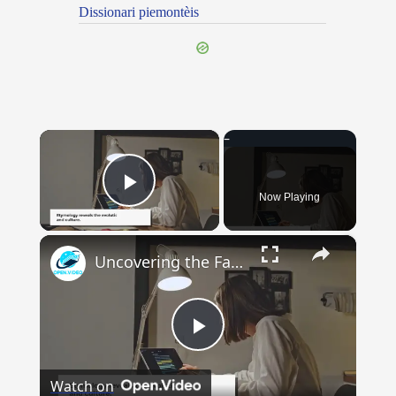
Dissionari piemontèis
×
Now Playing
Play Video
×
Uncovering the Fascinating Origins of Words: A Journey Through Time with Dictionaries
Play
Watch on