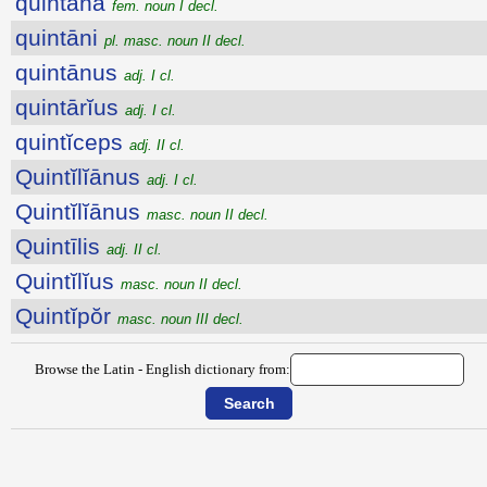
quintāna
fem. noun I decl.
quintāni
pl. masc. noun II decl.
quintānus
adj. I cl.
quintārĭus
adj. I cl.
quintĭceps
adj. II cl.
Quintĭlĭānus
adj. I cl.
Quintĭlĭānus
masc. noun II decl.
Quintīlis
adj. II cl.
Quintĭlĭus
masc. noun II decl.
Quintĭpŏr
masc. noun III decl.
Browse the Latin - English dictionary from: