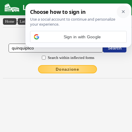
Latin Dictionary
Home
›
Latin-English
›
quinquĭplĭco
Latin to English Dictionary
Search within inflected forms
Donazione