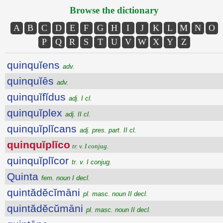
Browse the dictionary
A
B
C
D
E
F
G
H
I
J
K
L
M
N
O
P
Q
R
S
T
U
V
W
X
Y
Z
quinquĭens
adv.
quinquĭēs
adv.
quinquĭfĭdus
adj. I cl.
quinquĭplex
adj. II cl.
quinquĭplĭcans
adj. pres. part. II cl.
quinquĭplĭco
tr. v. I conjug.
quinquĭplĭcor
tr. v. I conjug.
Quinta
fem. noun I decl.
quintădĕcĭmāni
pl. masc. noun II decl.
quintădĕcŭmāni
pl. masc. noun II decl.