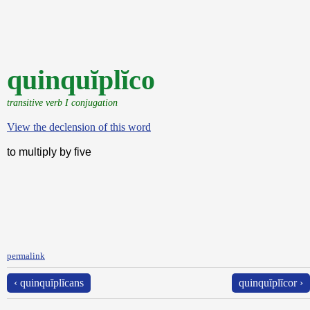
quinquĭplĭco
transitive verb I conjugation
View the declension of this word
to multiply by five
permalink
‹ quinquĭplĭcans
quinquĭplĭcor ›