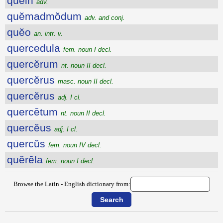
quein
adv.
quĕmadmŏdum
adv. and conj.
quĕo
an. intr. v.
quercedula
fem. noun I decl.
quercĕrum
nt. noun II decl.
quercĕrus
masc. noun II decl.
quercĕrus
adj. I cl.
quercētum
nt. noun II decl.
quercĕus
adj. I cl.
quercŭs
fem. noun IV decl.
quĕrēla
fem. noun I decl.
Browse the Latin - English dictionary from: