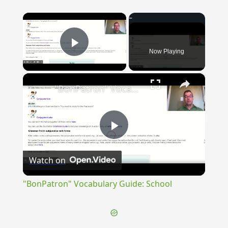
×
Now Playing
Play Video
×
"BonPatron" Vocabulary Guide: School
Play
Watch on
Video
"BonPatron" Vocabulary Guide: School