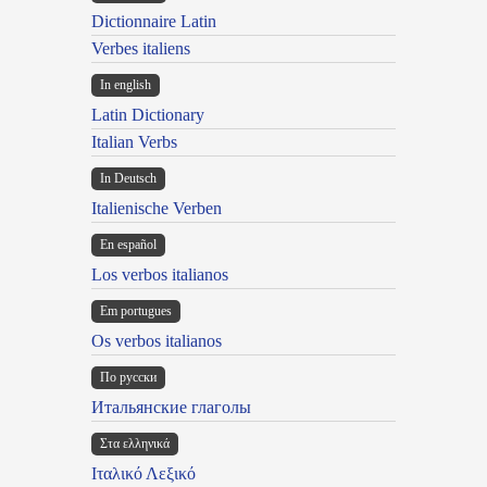
Dictionnaire Latin
Verbes italiens
In english
Latin Dictionary
Italian Verbs
In Deutsch
Italienische Verben
En español
Los verbos italianos
Em portugues
Os verbos italianos
По русски
Итальянские глаголы
Στα ελληνικά
Ιταλικό Λεξικό