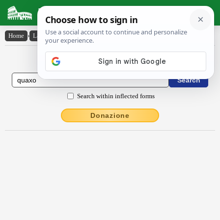
Latin Dictionary
Home
›
Latin-English
›
quaxo
Latin to English Dictionary
Search within inflected forms
Donazione