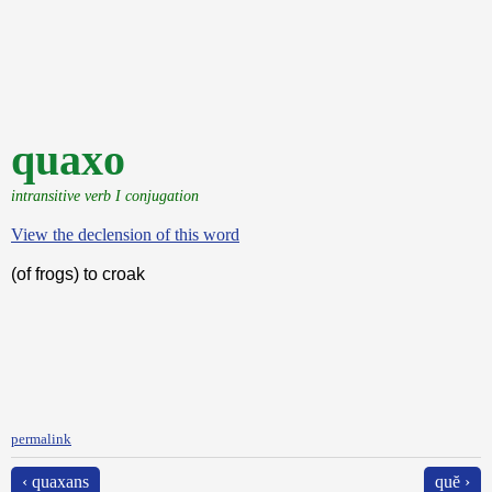
quaxo
intransitive verb I conjugation
View the declension of this word
(of frogs) to croak
permalink
‹ quaxans
quĕ ›