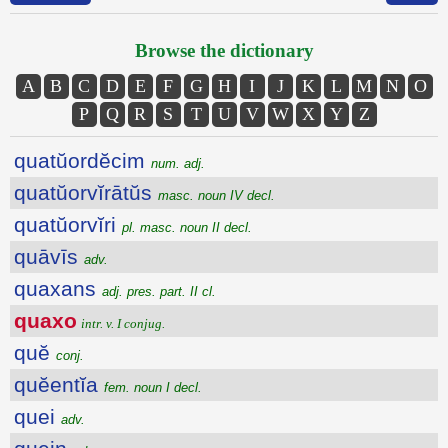
Browse the dictionary
A
B
C
D
E
F
G
H
I
J
K
L
M
N
O
P
Q
R
S
T
U
V
W
X
Y
Z
quatŭordĕcim
num. adj.
quatŭorvĭrātŭs
masc. noun IV decl.
quatŭorvĭri
pl. masc. noun II decl.
quāvīs
adv.
quaxans
adj. pres. part. II cl.
quaxo
intr. v. I conjug.
quĕ
conj.
quĕentĭa
fem. noun I decl.
quei
adv.