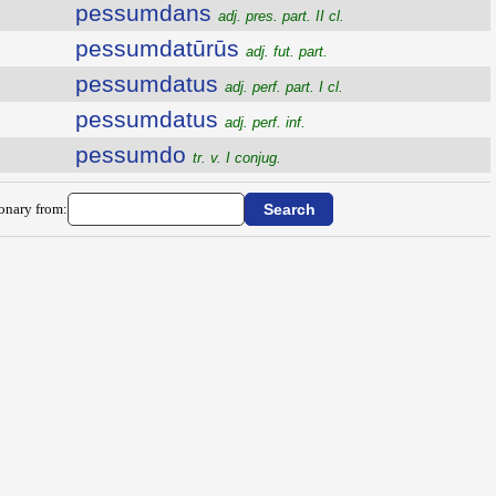
pessumdans
adj. pres. part. II cl.
pessumdatūrūs
adj. fut. part.
pessumdatus
adj. perf. part. I cl.
pessumdatus
adj. perf. inf.
pessumdo
tr. v. I conjug.
ionary from: