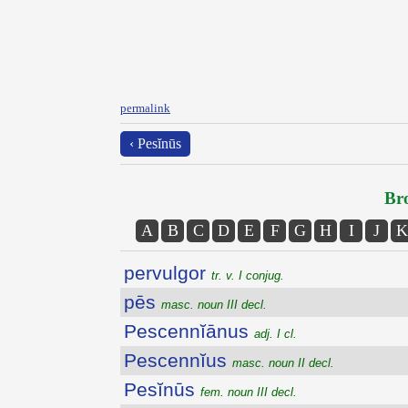
permalink
‹ Pesĭnūs
Bro
A
B
C
D
E
F
G
H
I
J
K
pervulgor
tr. v. I conjug.
pēs
masc. noun III decl.
Pescennĭānus
adj. I cl.
Pescennĭus
masc. noun II decl.
Pesĭnūs
fem. noun III decl.