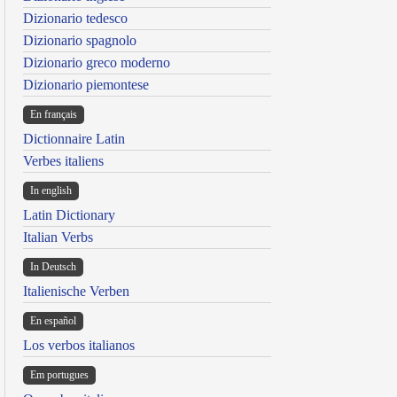
Dizionario tedesco
Dizionario spagnolo
Dizionario greco moderno
Dizionario piemontese
En français
Dictionnaire Latin
Verbes italiens
In english
Latin Dictionary
Italian Verbs
In Deutsch
Italienische Verben
En español
Los verbos italianos
Em portugues