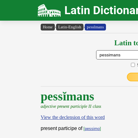
Latin Dictiona
Home
›
Latin-English
›
pessĭmans
Latin t
pessĭmans
adjective present participle II class
View the declension of this word
present participe of
[
pessimo
]