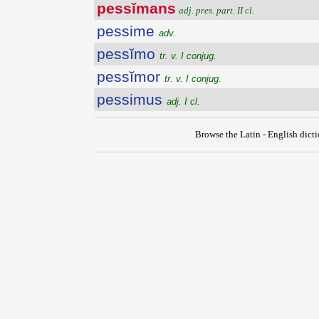
pessĭmans
adj. pres. part. II cl.
pessime
adv.
pessĭmo
tr. v. I conjug.
pessĭmor
tr. v. I conjug.
pessimus
adj. I cl.
Browse the Latin - English dict