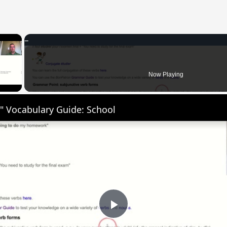
×
 Video
Now Playing
" Vocabulary Guide: School
Play