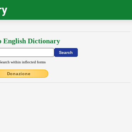
ry
o English Dictionary
Search within inflected forms
Donazione