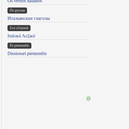
Os verbos italianos
По русски
Итальянские глаголы
Στα ελληνικά
Ιταλικό Λεξικό
Ën piemontèis
Dissionari piemontèis