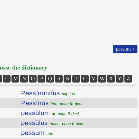
pessime ›
wse the dictionary
L
M
N
O
P
Q
R
S
T
U
V
W
X
Y
Z
Pessĭnuntĭus
adj. I cl.
Pessĭnūs
fem. noun III decl.
pessŭlum
nt. noun II decl.
pessŭlus
masc. noun II decl.
pessum
adv.