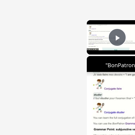
Play
"BonPatron