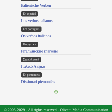
Italienische Verben
En español
Los verbos italianos
Em portugues
Os verbos italianos
По русски
Итальянские глаголы
Στα ελληνικά
Ιταλικό Λεξικό
Ën piemontèis
Dissionari piemontèis
© 2003-2029 - All rights reserved - Olivetti Media Communication