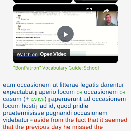
×
"BonPatron" Vocabulary Guide: School
Play
Watch on
Video
"BonPatron" Vocabulary Guide: School
eam occasionem ut litterae legatis darentur
expectabat
aperio locum
occasionem
or
or
||
casum (+
)
aperuerunt ad occasionem
dative
||
locum hosti
ad id, quod pridie
||
praetermisisse pugnandi occasionem
videbatur
aside from the fact that it seemed
=
that the previous day he missed the