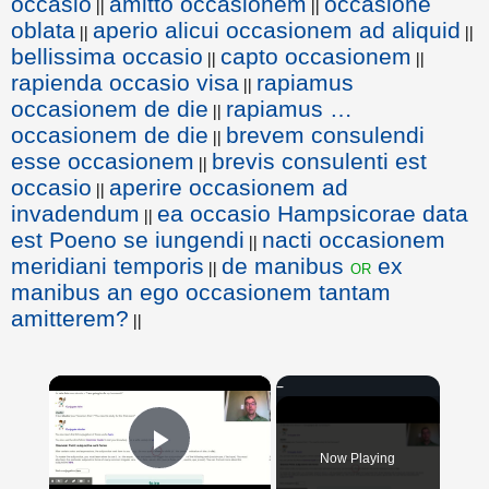
occasio
amitto occasionem
occasione
||
||
oblata
aperio alicui occasionem ad aliquid
||
||
bellissima occasio
capto occasionem
||
||
rapienda occasio visa
rapiamus
||
occasionem de die
rapiamus …
||
occasionem de die
brevem consulendi
||
esse occasionem
brevis consulenti est
||
occasio
aperire occasionem ad
||
invadendum
ea occasio Hampsicorae data
||
est Poeno se iungendi
nacti occasionem
||
meridiani temporis
de manibus
ex
or
||
manibus an ego occasionem tantam
amitterem?
||
×
Now Playing
Play Video