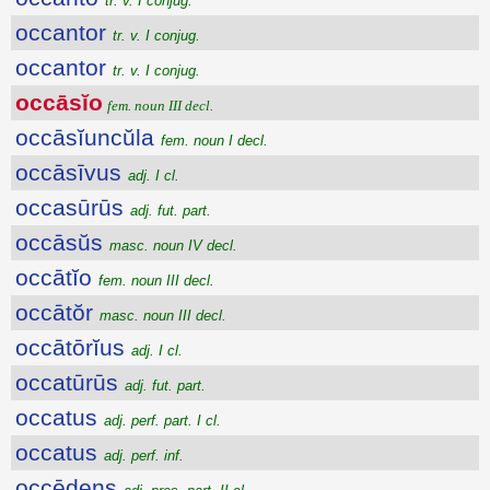
tr. v. I conjug.
occantor
tr. v. I conjug.
occantor
tr. v. I conjug.
occāsĭo
fem. noun III decl.
occāsĭuncŭla
fem. noun I decl.
occāsīvus
adj. I cl.
occasūrūs
adj. fut. part.
occāsŭs
masc. noun IV decl.
occātĭo
fem. noun III decl.
occātŏr
masc. noun III decl.
occātōrĭus
adj. I cl.
occatūrūs
adj. fut. part.
occatus
adj. perf. part. I cl.
occatus
adj. perf. inf.
occēdens