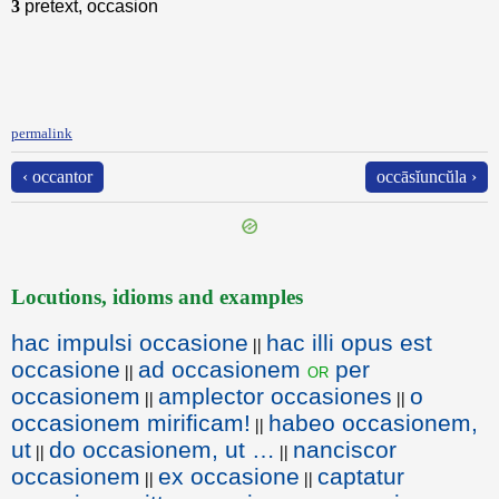
3
pretext, occasion
permalink
‹ occantor
occāsĭuncŭla ›
Locutions, idioms and examples
hac impulsi occasione
hac illi opus est
||
occasione
ad occasionem
per
or
||
occasionem
amplector occasiones
o
||
||
occasionem mirificam!
habeo occasionem,
||
ut
do occasionem, ut …
nanciscor
||
||
occasionem
ex occasione
captatur
||
||