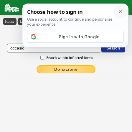
Latin Dictionary
Home
›
Latin-English
›
occāsĭo
Latin to English Dictionary
Search within inflected forms
Donazione