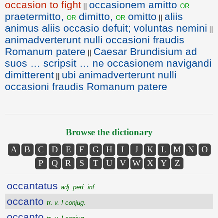
occasion to fight
occasionem amitto
or
||
praetermitto,
dimitto,
omitto
aliis
or
or
||
animus aliis occasio defuit; voluntas nemini
||
animadverterunt nulli occasioni fraudis
Romanum patere
Caesar Brundisium ad
||
suos … scripsit … ne occasionem navigandi
dimitterent
ubi animadverterunt nulli
||
occasioni fraudis Romanum patere
Browse the dictionary
A
B
C
D
E
F
G
H
I
J
K
L
M
N
O
P
Q
R
S
T
U
V
W
X
Y
Z
occantatus
adj. perf. inf.
occanto
tr. v. I conjug.
occanto