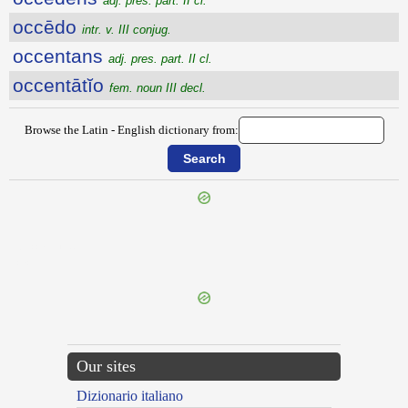
adj. pres. part. II cl.
occēdo
intr. v. III conjug.
occentans
adj. pres. part. II cl.
occentātĭo
fem. noun III decl.
Browse the Latin - English dictionary from:
{{ID:OCCASIO100}}
---CACHE---
Our sites
Dizionario italiano