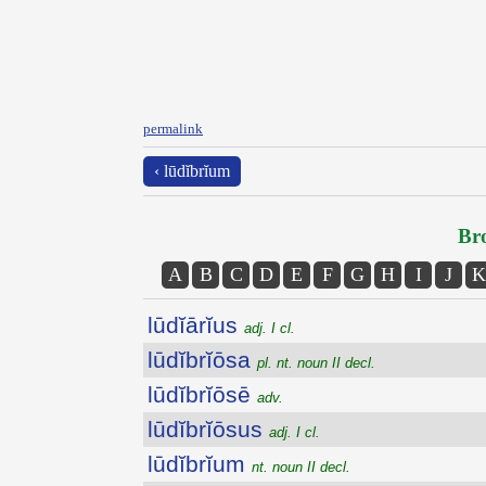
permalink
‹ lūdĭbrĭum
Bro
A
B
C
D
E
F
G
H
I
J
K
lūdĭārĭus
adj. I cl.
lūdĭbrĭōsa
pl. nt. noun II decl.
lūdĭbrĭōsē
adv.
lūdĭbrĭōsus
adj. I cl.
lūdĭbrĭum
nt. noun II decl.