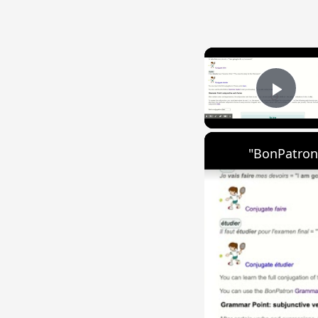
Play
"BonPatron