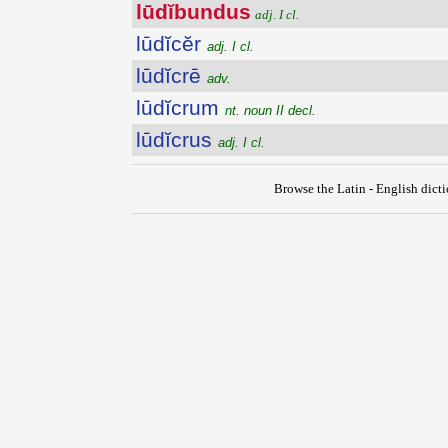
lūdĭbundus
adj. I cl.
lūdĭcĕr
adj. I cl.
lūdĭcrē
adv.
lūdĭcrum
nt. noun II decl.
lūdĭcrus
adj. I cl.
Browse the Latin - English dict