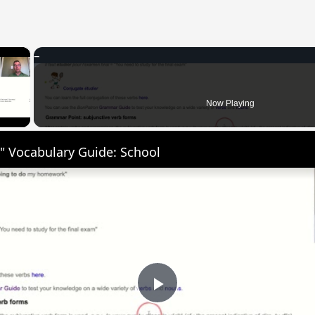
×
 Video
Now Playing
" Vocabulary Guide: School
Play