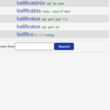
ludificatūrūs
adj. fut. part.
lūdĭfĭcātŭs
masc. noun IV decl.
ludificatus
adj. perf. part. I cl.
ludificatus
adj. perf. inf.
lūdĭfĭco
tr. v. I conjug.
ionary from: