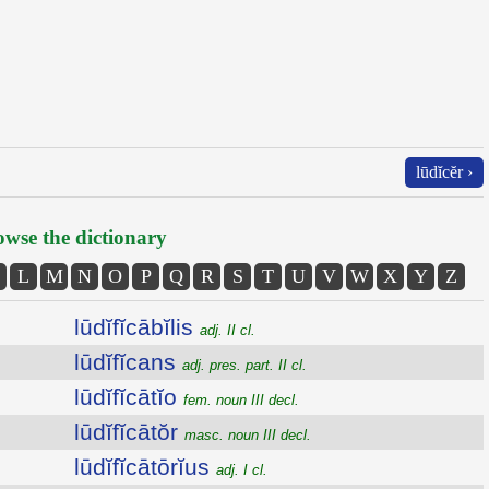
lūdĭcĕr ›
wse the dictionary
L
M
N
O
P
Q
R
S
T
U
V
W
X
Y
Z
lūdĭfĭcābĭlis
adj. II cl.
lūdĭfĭcans
adj. pres. part. II cl.
lūdĭfĭcātĭo
fem. noun III decl.
lūdĭfĭcātŏr
masc. noun III decl.
lūdĭfĭcātōrĭus
adj. I cl.