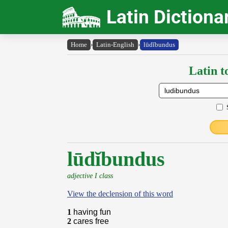
Latin Dictiona
Home
›
Latin-English
›
lūdĭbundus
Latin t
lūdĭbundus
adjective I class
View the declension of this word
1
having fun
2
cares free