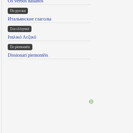
Os verbos italianos
По русски
Итальянские глаголы
Στα ελληνικά
Ιταλικό Λεξικό
Ën piemontèis
Dissionari piemontèis