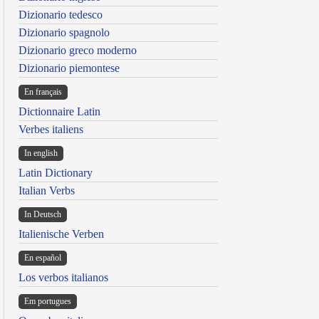
Dizionario tedesco
Dizionario spagnolo
Dizionario greco moderno
Dizionario piemontese
En français
Dictionnaire Latin
Verbes italiens
In english
Latin Dictionary
Italian Verbs
In Deutsch
Italienische Verben
En español
Los verbos italianos
Em portugues