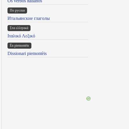
Os verbos italianos
По русски
Итальянские глаголы
Στα ελληνικά
Ιταλικό Λεξικό
Ën piemontèis
Dissionari piemontèis