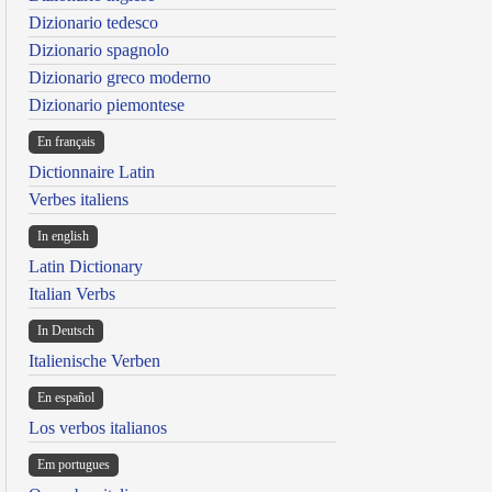
Dizionario tedesco
Dizionario spagnolo
Dizionario greco moderno
Dizionario piemontese
En français
Dictionnaire Latin
Verbes italiens
In english
Latin Dictionary
Italian Verbs
In Deutsch
Italienische Verben
En español
Los verbos italianos
Em portugues