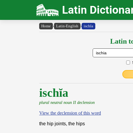
Latin Dictiona
Home
›
Latin-English
›
ischĭa
Latin t
ischĭa
plural neutral noun II declension
View the declension of this word
the hip joints, the hips