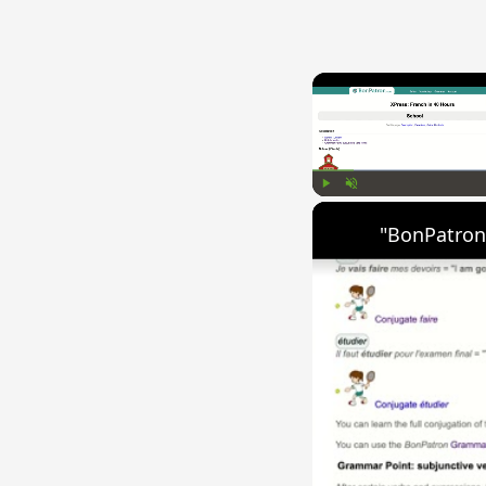
Play
Unmute
"BonPatron