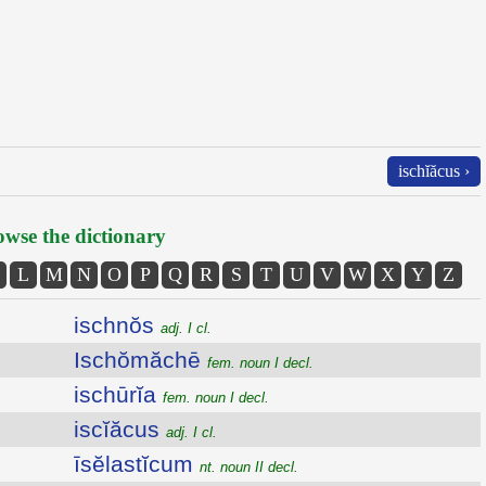
ischĭăcus ›
wse the dictionary
L
M
N
O
P
Q
R
S
T
U
V
W
X
Y
Z
ischnŏs
adj. I cl.
Ischŏmăchē
fem. noun I decl.
ischūrĭa
fem. noun I decl.
iscĭăcus
adj. I cl.
īsĕlastĭcum
nt. noun II decl.