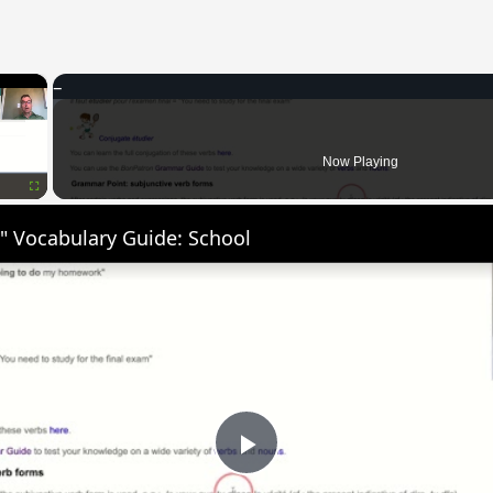
×
Now Playing
Fullscreen
" Vocabulary Guide: School
Play