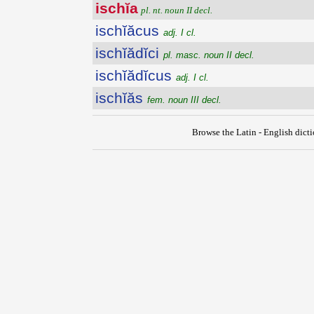
ischĭa
pl. nt. noun II decl.
ischĭăcus
adj. I cl.
ischĭădĭci
pl. masc. noun II decl.
ischĭădĭcus
adj. I cl.
ischĭăs
fem. noun III decl.
Browse the Latin - English dict