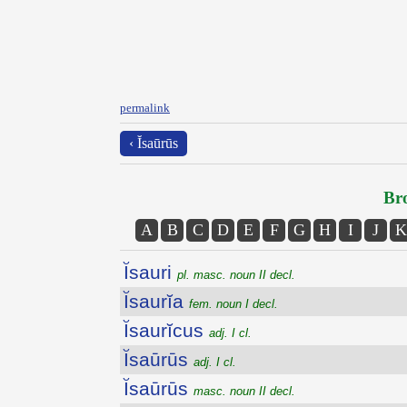
permalink
‹ Ĭsaūrūs
Bro
A
B
C
D
E
F
G
H
I
J
K
Ĭsauri
pl. masc. noun II decl.
Ĭsaurĭa
fem. noun I decl.
Ĭsaurĭcus
adj. I cl.
Ĭsaūrūs
adj. I cl.
Ĭsaūrūs
masc. noun II decl.