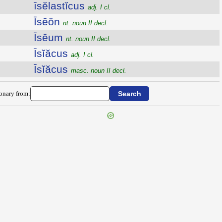
īsĕlastĭcus
adj. I cl.
Īsēŏn
nt. noun II decl.
Īsēum
nt. noun II decl.
Īsĭăcus
adj. I cl.
Īsĭăcus
masc. noun II decl.
ionary from: