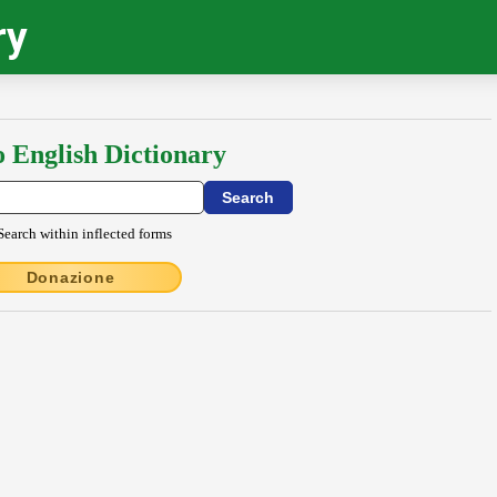
ry
o English Dictionary
Search within inflected forms
Donazione