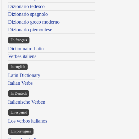
Dizionario tedesco
Dizionario spagnolo
Dizionario greco moderno
Dizionario piemontese
En français
Dictionnaire Latin
Verbes italiens
In english
Latin Dictionary
Italian Verbs
In Deutsch
Italienische Verben
En español
Los verbos italianos
Em portugues