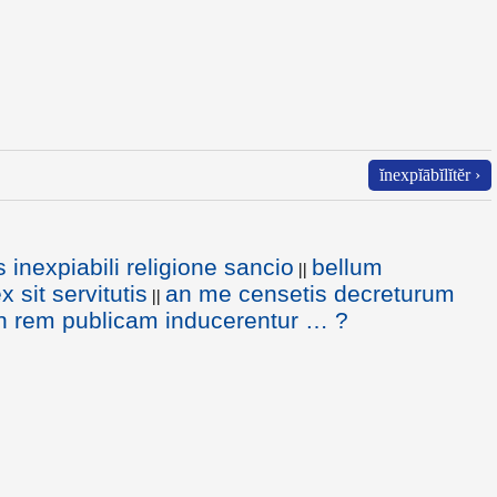
ĭnexpĭābĭlĭtĕr ›
inexpiabili religione sancio
bellum
||
x sit servitutis
an me censetis decreturum
||
 in rem publicam inducerentur … ?