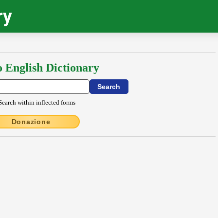
ry
o English Dictionary
Search within inflected forms
Donazione