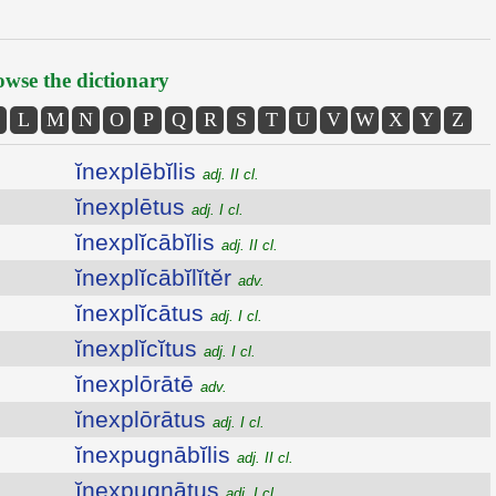
wse the dictionary
L
M
N
O
P
Q
R
S
T
U
V
W
X
Y
Z
ĭnexplēbĭlis
adj. II cl.
ĭnexplētus
adj. I cl.
ĭnexplĭcābĭlis
adj. II cl.
ĭnexplĭcābĭlĭtĕr
adv.
ĭnexplĭcātus
adj. I cl.
ĭnexplĭcĭtus
adj. I cl.
ĭnexplōrātē
adv.
ĭnexplōrātus
adj. I cl.
ĭnexpugnābĭlis
adj. II cl.
ĭnexpugnātus
adj. I cl.