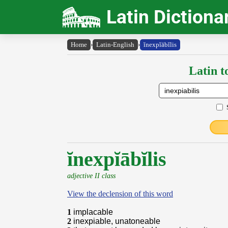
Latin Dictiona
Home
›
Latin-English
›
ĭnexpĭābĭlis
Latin t
ĭnexpĭābĭlis
adjective II class
View the declension of this word
1
implacable
2
inexpiable, unatoneable