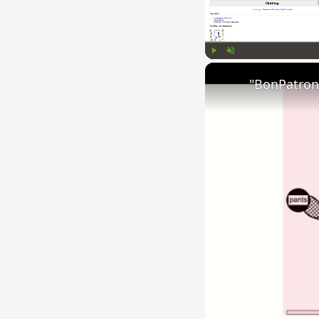
Play
Unmute
"BonPatron"