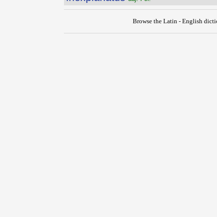
Browse the Latin - English dict
{{ID:INEXPIABILIS100}}
---CACHE---