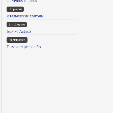
Os verbos italianos
По русски
Итальянские глаголы
Στα ελληνικά
Ιταλικό Λεξικό
Ën piemontèis
Dissionari piemontèis