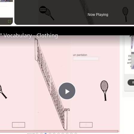
Now Playing
Fullscreen
 Vocabulary - Clothing
Play
Video