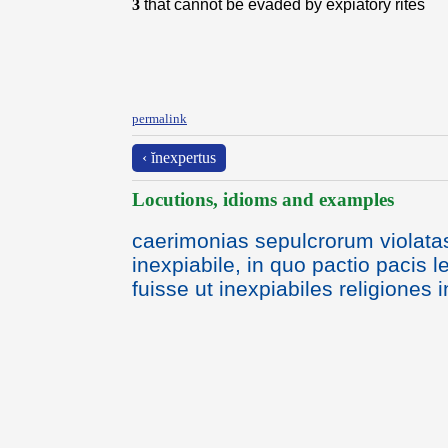
3
that cannot be evaded by expiatory rites
permalink
‹ ĭnexpertus
Locutions, idioms and examples
caerimonias sepulcrorum violatas 
inexpiabile, in quo pactio pacis le
fuisse ut inexpiabiles religiones