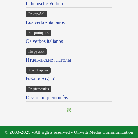
Italienische Verben
En español
Los verbos italianos
Em portugues
Os verbos italianos
По русски
Итальянские глаголы
Στα ελληνικά
Ιταλικό Λεξικό
Ën piemontèis
Dissionari piemontèis
© 2003-2029 - All rights reserved - Olivetti Media Communication