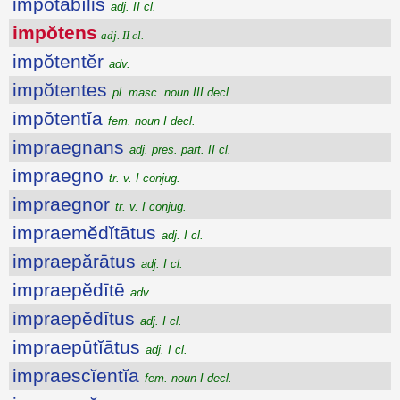
impōtābĭlis
adj. II cl.
impŏtens
adj. II cl.
impŏtentĕr
adv.
impŏtentes
pl. masc. noun III decl.
impŏtentĭa
fem. noun I decl.
impraegnans
adj. pres. part. II cl.
impraegno
tr. v. I conjug.
impraegnor
tr. v. I conjug.
impraemĕdĭtātus
adj. I cl.
impraepărātus
adj. I cl.
impraepĕdītē
adv.
impraepĕdītus
adj. I cl.
impraepūtĭātus
adj. I cl.
impraescĭentĭa
fem. noun I decl.