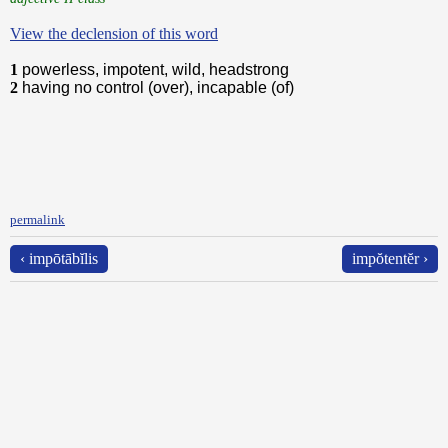
View the declension of this word
1
powerless, impotent, wild, headstrong
2
having no control (over), incapable (of)
permalink
‹ impōtābĭlis
impŏtentĕr ›