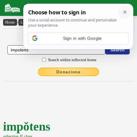
Latin Dictionary
Home
›
Latin-English
›
impŏtens
Latin to English Dictionary
Sign in with Google
Search within inflected forms
Donazione
impŏtens
adjective II class