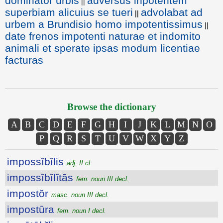
dominator urbis
adversus inpotentem
||
superbiam alicuius se tueri
advolabat ad
||
urbem a Brundisio homo impotentissimus
||
date frenos impotenti naturae et indomito
animali et sperate ipsas modum licentiae
facturas
Browse the dictionary
A
B
C
D
E
F
G
H
I
J
K
L
M
N
O
P
Q
R
S
T
U
V
W
X
Y
Z
impossĭbĭlis
adj. II cl.
impossĭbĭlĭtās
fem. noun III decl.
impostŏr
masc. noun III decl.
impostūra
fem. noun I decl.