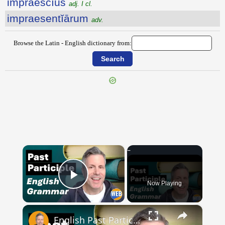
impraescĭus
adj. I cl.
impraesentĭārum
adv.
Browse the Latin - English dictionary from:
{{ID:IMPOTENS100}}
---CACHE---
×
Now Playing
Play Video
×
English Past Participles | How to use correctly