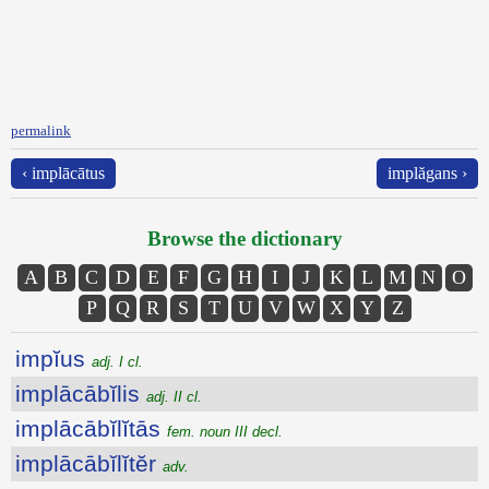
permalink
‹ implācātus
implăgans ›
Browse the dictionary
A
B
C
D
E
F
G
H
I
J
K
L
M
N
O
P
Q
R
S
T
U
V
W
X
Y
Z
impĭus
adj. I cl.
implācābĭlis
adj. II cl.
implācābĭlĭtās
fem. noun III decl.
implācābĭlĭtĕr
adv.