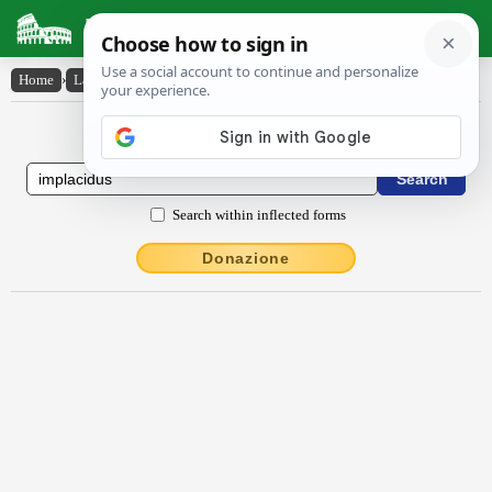
Latin Dictionary
Home
›
Latin-English
›
implăcĭdus
Latin to English Dictionary
Search within inflected forms
Donazione