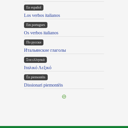
En español
Los verbos italianos
Em portugues
Os verbos italianos
По русски
Итальянские глаголы
Στα ελληνικά
Ιταλικό Λεξικό
Ën piemontèis
Dissionari piemontèis