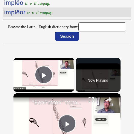
implĕo
tr. v. II conjug.
implĕor
tr. v. II conjug.
Browse the Latin - English dictionary from:
×
Now Playing
Play Video
×
"BonPatron" Vocabulary - Clothing
Play