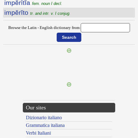
impĕrītĭa
fem. noun I decl.
impĕrĭto
tr. and intr. v. I conjug.
Browse the Latin - English dictionary from:
{{ID:IMPERFECTUM100}}
---CACHE---
Our sites
Dizionario italiano
Grammatica italiana
Verbi Italiani