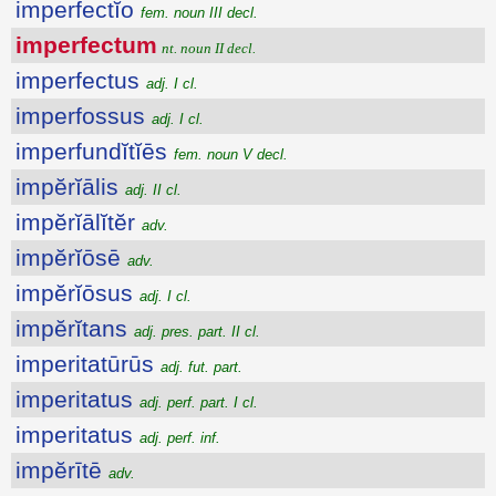
imperfectĭo
fem. noun III decl.
imperfectum
nt. noun II decl.
imperfectus
adj. I cl.
imperfossus
adj. I cl.
imperfundĭtĭēs
fem. noun V decl.
impĕrĭālis
adj. II cl.
impĕrĭālĭtĕr
adv.
impĕrĭōsē
adv.
impĕrĭōsus
adj. I cl.
impĕrĭtans
adj. pres. part. II cl.
imperitatūrūs
adj. fut. part.
imperitatus
adj. perf. part. I cl.
imperitatus
adj. perf. inf.
impĕrītē
adv.