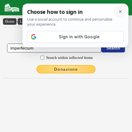
Latin Dictionary
Home
›
Latin-English
›
imperfectum
Latin to English Dictionary
Search within inflected forms
Donazione