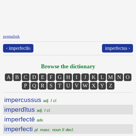
permalink
‹ imperfectĭo
imperfectus ›
Browse the dictionary
A
B
C
D
E
F
G
H
I
J
K
L
M
N
O
P
Q
R
S
T
U
V
W
X
Y
Z
impercussus
adj. I cl.
imperdĭtus
adj. I cl.
imperfectē
adv.
imperfecti
pl. masc. noun II decl.