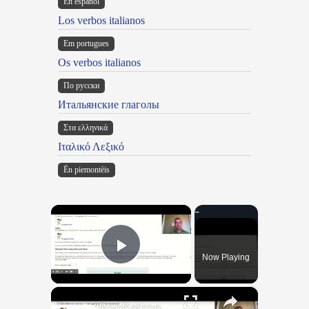
En español
Los verbos italianos
Em portugues
Os verbos italianos
По русски
Итальянские глаголы
Στα ελληνικά
Ιταλικό Λεξικό
Ën piemontèis
×
Now Playing
Play Video
×
"BonPatron" Vocabulary Guide: School