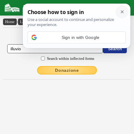
Latin Dictionary
Home
›
Latin-English
›
illŭvĭo
Latin to English Dictionary
Sign in with Google
Search within inflected forms
Donazione