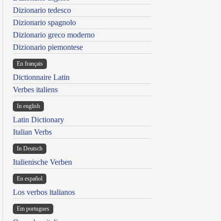
Dizionario tedesco
Dizionario spagnolo
Dizionario greco moderno
Dizionario piemontese
En français
Dictionnaire Latin
Verbes italiens
In english
Latin Dictionary
Italian Verbs
In Deutsch
Italienische Verben
En español
Los verbos italianos
Em portugues