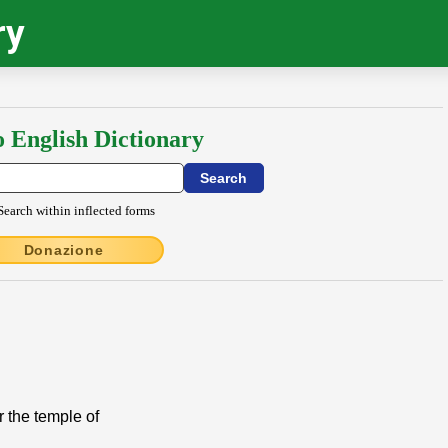
ry
o English Dictionary
Search within inflected forms
Donazione
r the temple of