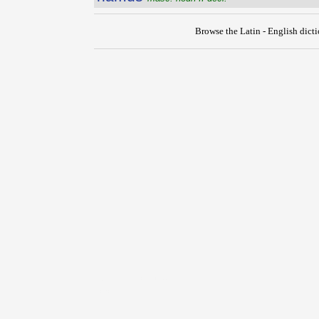
Browse the Latin - English dict
{{ID:HAMMONIACUM100}}
---CACHE---