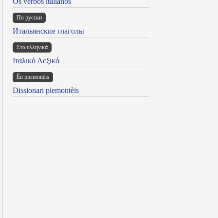
Os verbos italianos
По русски
Итальянские глаголы
Στα ελληνικά
Ιταλικό Λεξικό
Ën piemontèis
Dissionari piemontèis