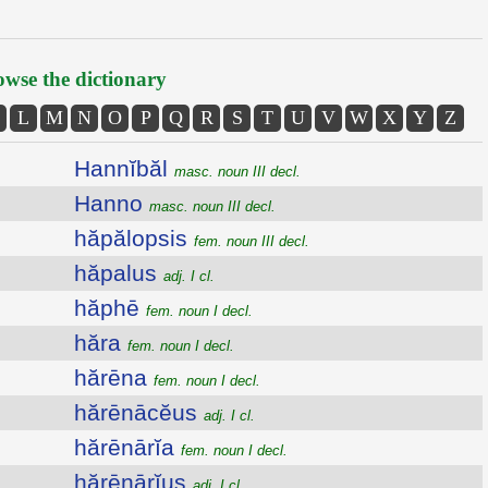
wse the dictionary
L
M
N
O
P
Q
R
S
T
U
V
W
X
Y
Z
Hannĭbăl
masc. noun III decl.
Hanno
masc. noun III decl.
hăpălopsis
fem. noun III decl.
hăpalus
adj. I cl.
hăphē
fem. noun I decl.
hăra
fem. noun I decl.
hărēna
fem. noun I decl.
hărēnācĕus
adj. I cl.
hărēnārĭa
fem. noun I decl.
hărēnārĭus
adj. I cl.