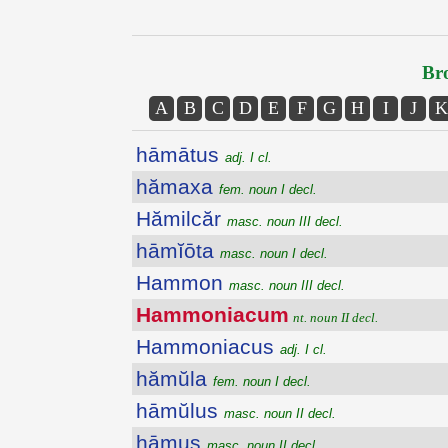
Bro
A
B
C
D
E
F
G
H
I
J
K
hāmātus
adj. I cl.
hămaxa
fem. noun I decl.
Hămilcăr
masc. noun III decl.
hāmĭōta
masc. noun I decl.
Hammon
masc. noun III decl.
Hammoniacum
nt. noun II decl.
Hammoniacus
adj. I cl.
hămŭla
fem. noun I decl.
hāmŭlus
masc. noun II decl.
hāmus
masc. noun II decl.