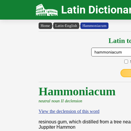
Latin Dictiona
Home
›
Latin-English
›
Hammoniacum
Latin t
Hammoniacum
neutral noun II declension
View the declension of this word
resinous gum, which distilled from a tree nea
Juppiter Hammon