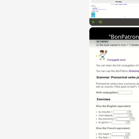
Play
Unmute
"BonPatron