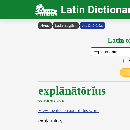
Latin Dictiona
Home
›
Latin-English
›
explānātōrĭus
Latin t
explānātōrĭus
adjective I class
View the declension of this word
explanatory