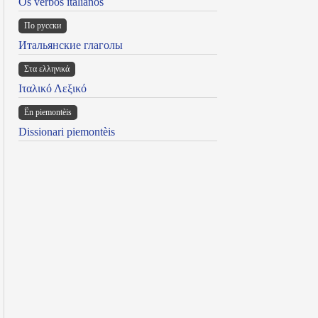
Os verbos italianos
По русски
Итальянские глаголы
Στα ελληνικά
Ιταλικό Λεξικό
Ën piemontèis
Dissionari piemontèis