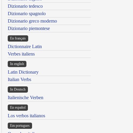
Dizionario tedesco
Dizionario spagnolo
Dizionario greco moderno
Dizionario piemontese
En français
Dictionnaire Latin
Verbes italiens
In english
Latin Dictionary
Italian Verbs
In Deutsch
Italienische Verben
En español
Los verbos italianos
Em portugues