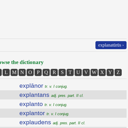
explanatūrūs ›
wse the dictionary
L
M
N
O
P
Q
R
S
T
U
V
W
X
Y
Z
explānor
tr. v. I conjug.
explantans
adj. pres. part. II cl.
explanto
tr. v. I conjug.
explantor
tr. v. I conjug.
explaudens
adj. pres. part. II cl.