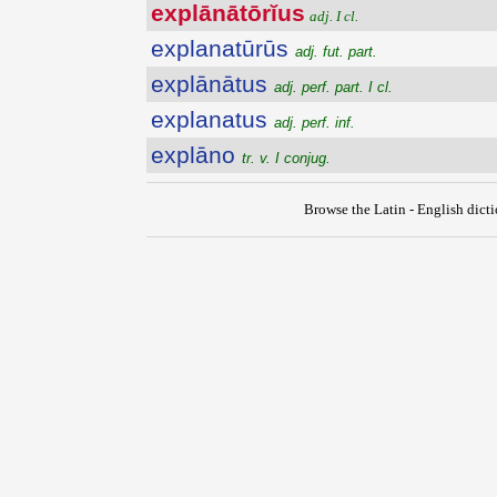
explānātōrĭus
adj. I cl.
explanatūrūs
adj. fut. part.
explānātus
adj. perf. part. I cl.
explanatus
adj. perf. inf.
explāno
tr. v. I conjug.
Browse the Latin - English dict