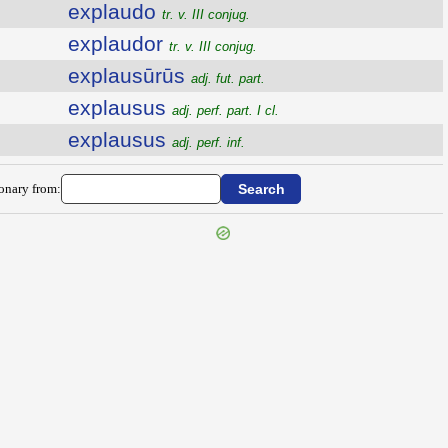
explaudo
tr. v. III conjug.
explaudor
tr. v. III conjug.
explausūrūs
adj. fut. part.
explausus
adj. perf. part. I cl.
explausus
adj. perf. inf.
ionary from: