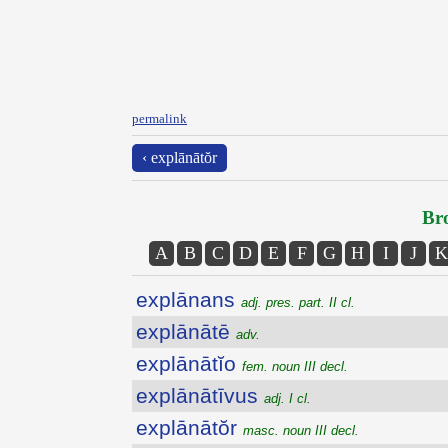
permalink
‹ explānātŏr
Bro
A
B
C
D
E
F
G
H
I
J
K
explānans
adj. pres. part. II cl.
explānātē
adv.
explānātĭo
fem. noun III decl.
explānātīvus
adj. I cl.
explānātŏr
masc. noun III decl.