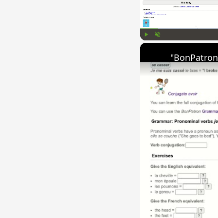
Play
Unmute
"BonPatron