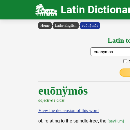
Latin Dictiona
Home
›
Latin-English
›
euōny̆mŏs
Latin t
euōnўmŏs
adjective I class
View the declension of this word
of, relating to the spindle-tree, the
[psyllium]