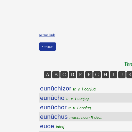
permalink
‹ euoe
Bro
A
B
C
D
E
F
G
H
I
J
K
eunūchizor
tr. v. I conjug.
eunūcho
tr. v. I conjug.
eunūchor
tr. v. I conjug.
eunūchus
masc. noun II decl.
euoe
interj.