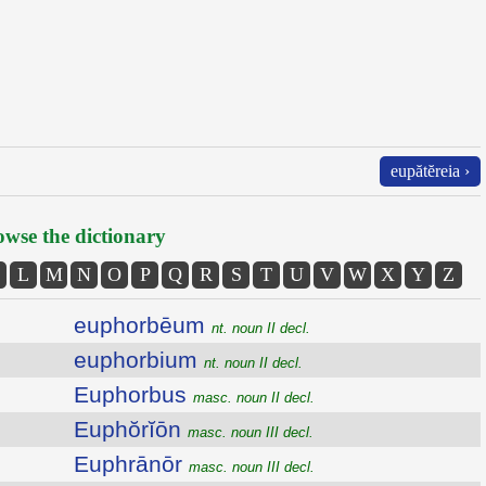
eupătĕreia ›
wse the dictionary
L
M
N
O
P
Q
R
S
T
U
V
W
X
Y
Z
euphorbēum
nt. noun II decl.
euphorbium
nt. noun II decl.
Euphorbus
masc. noun II decl.
Euphŏrĭōn
masc. noun III decl.
Euphrānōr
masc. noun III decl.