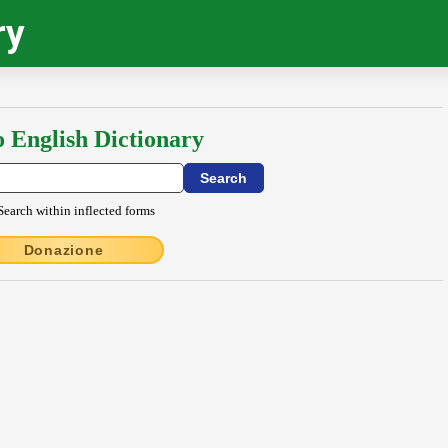
ry
o English Dictionary
Search within inflected forms
Donazione