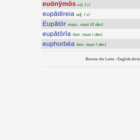
euōnўmŏs
adj. I cl.
eupătĕreia
adj. I cl.
Eupătōr
masc. noun III decl.
eupătŏrĭa
fem. noun I decl.
euphorbēa
fem. noun I decl.
Browse the Latin - English dict