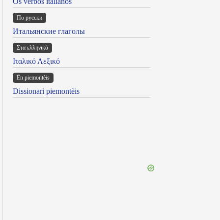
Os verbos italianos
По русски
Итальянские глаголы
Στα ελληνικά
Ιταλικό Λεξικό
Ën piemontèis
Dissionari piemontèis