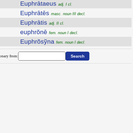
Euphrātaeus
adj. I cl.
Euphrātēs
masc. noun III decl.
Euphrātis
adj. II cl.
euphrŏnē
fem. noun I decl.
Euphrŏsўna
fem. noun I decl.
ionary from: