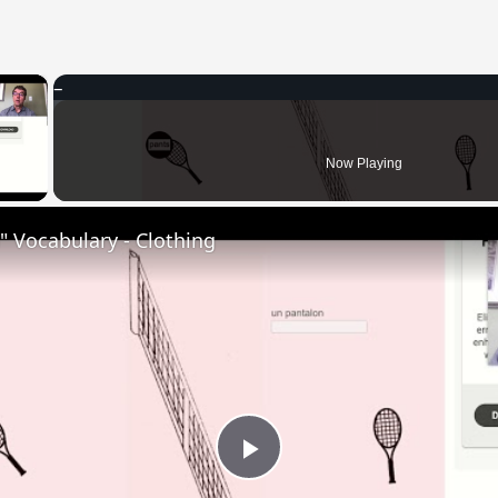
×
 Video
Now Playing
 Vocabulary - Clothing
Play