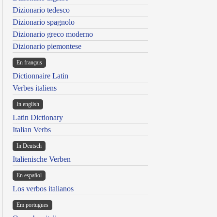
Dizionario tedesco
Dizionario spagnolo
Dizionario greco moderno
Dizionario piemontese
En français
Dictionnaire Latin
Verbes italiens
In english
Latin Dictionary
Italian Verbs
In Deutsch
Italienische Verben
En español
Los verbos italianos
Em portugues