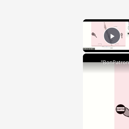
Play
"BonPatron"