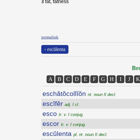
3
fat, fatness
permalink
‹ escŭlenta
Bro
A
B
C
D
E
F
G
H
I
J
K
eschătŏcollĭŏn
nt. noun II decl.
escĭfĕr
adj. I cl.
esco
tr. v. I conjug.
escor
tr. v. I conjug.
escŭlenta
pl. nt. noun II decl.