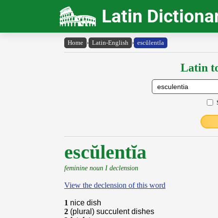
Latin Dictiona
Home
›
Latin-English
›
escŭlentĭa
Latin t
escŭlentĭa
feminine noun I declension
View the declension of this word
1
nice dish
2
(plural) succulent dishes