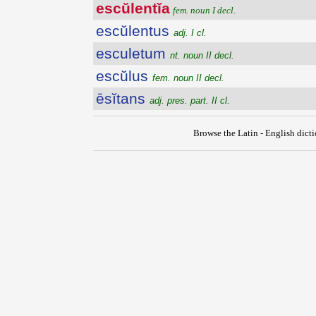
escŭlentĭa
fem. noun I decl.
escŭlentus
adj. I cl.
esculetum
nt. noun II decl.
escŭlus
fem. noun II decl.
ēsĭtans
adj. pres. part. II cl.
Browse the Latin - English dict