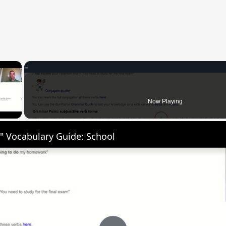
×
 Video
Now Playing
" Vocabulary Guide: School