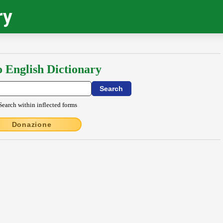
ry
o English Dictionary
Search within inflected forms
Donazione