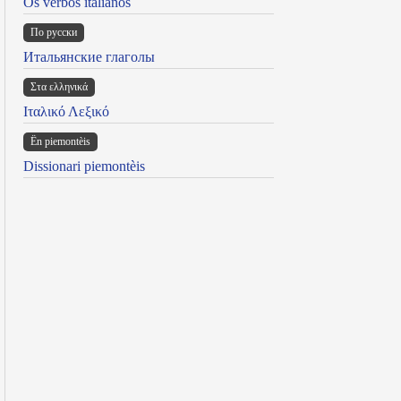
Os verbos italianos
По русски
Итальянские глаголы
Στα ελληνικά
Ιταλικό Λεξικό
Ën piemontèis
Dissionari piemontèis