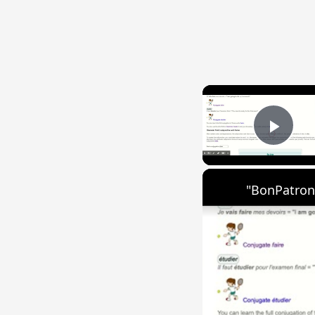
Play
"BonPatron