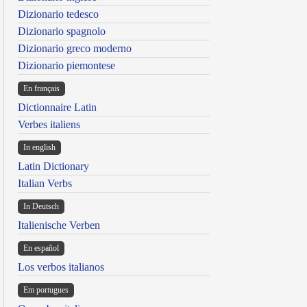
Dizionario tedesco
Dizionario spagnolo
Dizionario greco moderno
Dizionario piemontese
En français
Dictionnaire Latin
Verbes italiens
In english
Latin Dictionary
Italian Verbs
In Deutsch
Italienische Verben
En español
Los verbos italianos
Em portugues