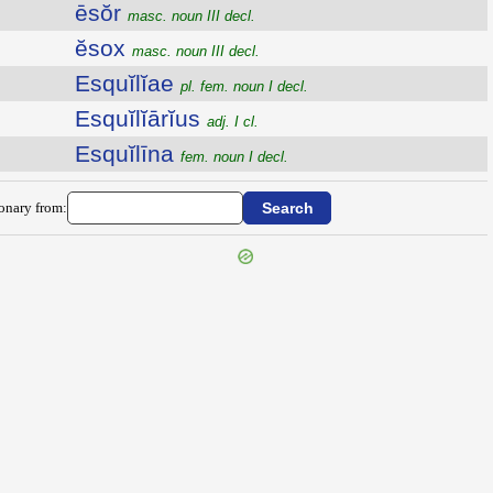
ēsŏr
masc. noun III decl.
ĕsox
masc. noun III decl.
Esquĭlĭae
pl. fem. noun I decl.
Esquĭlĭārĭus
adj. I cl.
Esquĭlīna
fem. noun I decl.
ionary from: