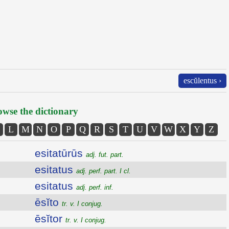
escŭlentus ›
wse the dictionary
L
M
N
O
P
Q
R
S
T
U
V
W
X
Y
Z
esitatūrūs
adj. fut. part.
esitatus
adj. perf. part. I cl.
esitatus
adj. perf. inf.
ēsĭto
tr. v. I conjug.
ēsĭtor
tr. v. I conjug.