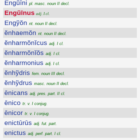
Engŭīni
pl. masc. noun II decl.
Engŭīnus
adj. I cl.
Engўŏn
nt. noun II decl.
ĕnhaemŏn
nt. noun II decl.
ĕnharmŏnĭcus
adj. I cl.
ĕnharmŏnĭŏs
adj. I cl.
ĕnharmonius
adj. I cl.
ĕnhўdris
fem. noun III decl.
ĕnhўdrus
masc. noun II decl.
ēnicans
adj. pres. part. II cl.
ēnico
tr. v. I conjug.
ēnicor
tr. v. I conjug.
enictūrūs
adj. fut. part.
enictus
adj. perf. part. I cl.