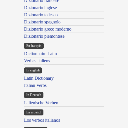
Dizionario francese
Dizionario inglese
Dizionario tedesco
Dizionario spagnolo
Dizionario greco moderno
Dizionario piemontese
En français
Dictionnaire Latin
Verbes italiens
In english
Latin Dictionary
Italian Verbs
In Deutsch
Italienische Verben
En español
Los verbos italianos