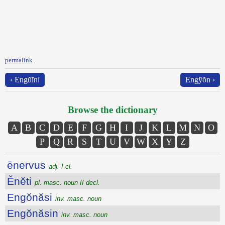
permalink
‹ Engŭīni
Engўŏn ›
Browse the dictionary
A
B
C
D
E
F
G
H
I
J
K
L
M
N
O
P
Q
R
S
T
U
V
W
X
Y
Z
ēnervus
adj. I cl.
Ĕnĕti
pl. masc. noun II decl.
Engŏnăsi
inv. masc. noun
Engŏnăsin
inv. masc. noun