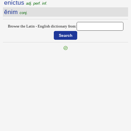
enictus
adj. perf. inf.
ĕnim
conj.
Browse the Latin - English dictionary from:
{{ID:ENGUINUS100}}
---CACHE---