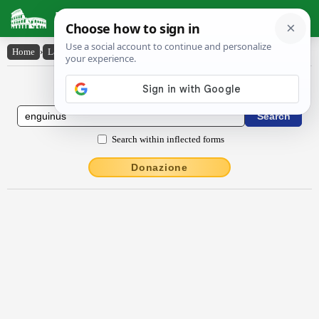
Latin Dictionary
Home
›
Latin-English
›
Engŭīnus
Latin to English Dictionary
Search within inflected forms
Donazione