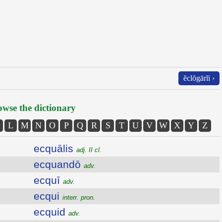
ĕclŏgārĭi ›
wse the dictionary
L
M
N
O
P
Q
R
S
T
U
V
W
X
Y
Z
ecquālis
adj. II cl.
ecquandō
adv.
ecquī
adv.
ecqui
interr. pron.
ecquid
adv.