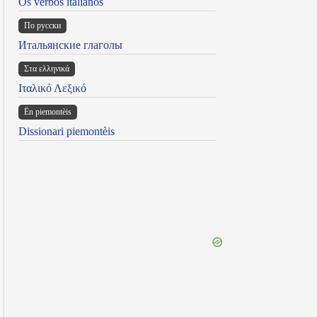
Os verbos italianos
По русски
Итальянские глаголы
Στα ελληνικά
Ιταλικό Λεξικό
Ën piemontèis
Dissionari piemontèis