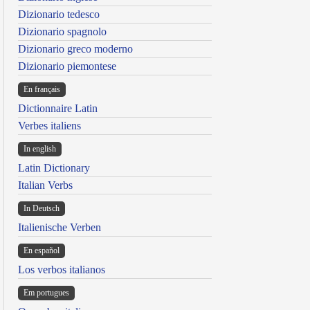
Dizionario tedesco
Dizionario spagnolo
Dizionario greco moderno
Dizionario piemontese
En français
Dictionnaire Latin
Verbes italiens
In english
Latin Dictionary
Italian Verbs
In Deutsch
Italienische Verben
En español
Los verbos italianos
Em portugues