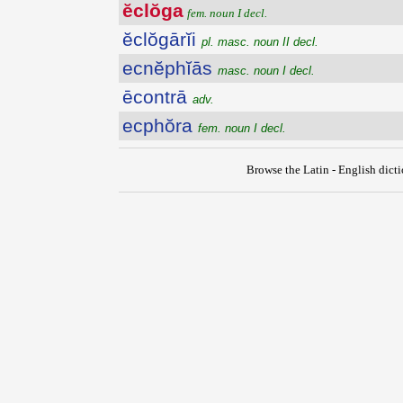
ĕclŏga
fem. noun I decl.
ĕclŏgārĭi
pl. masc. noun II decl.
ecnĕphĭās
masc. noun I decl.
ēcontrā
adv.
ecphŏra
fem. noun I decl.
Browse the Latin - English dict