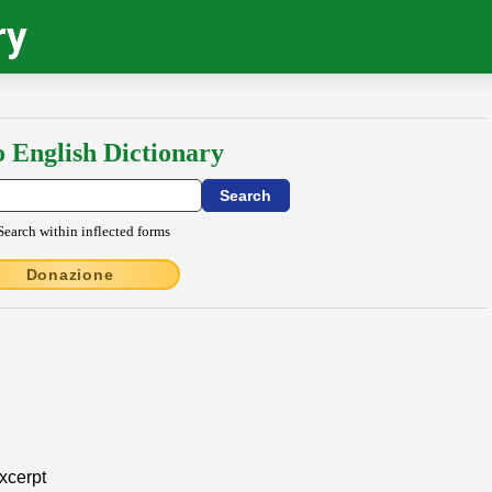
ry
o English Dictionary
Search within inflected forms
Donazione
xcerpt