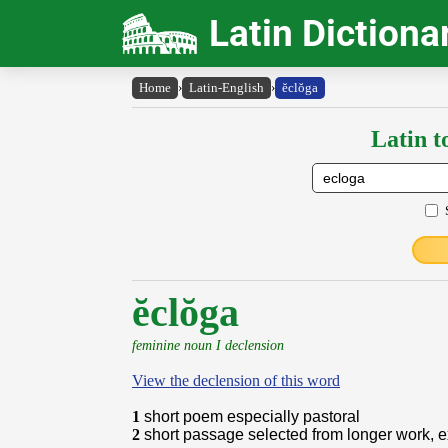
Latin Dictiona
Home
›
Latin-English
›
ĕclŏga
Latin t
ĕclŏga
feminine noun I declension
View the declension of this word
1
short poem especially pastoral
2
short passage selected from longer work, e