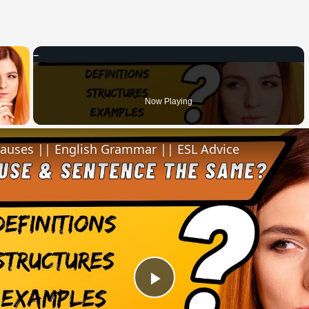
×
 Video
Now Playing
lauses || English Grammar || ESL Advice
Play