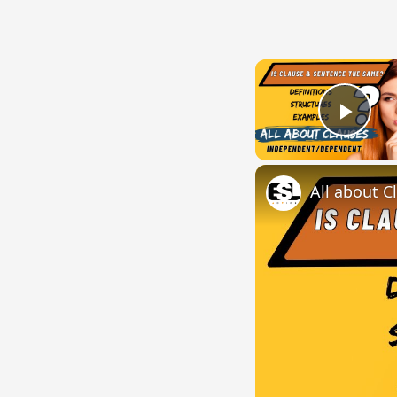
Play
All about C