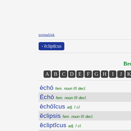
permalink
‹ ĕcliptĭcus
Bro
A
B
C
D
E
F
G
H
I
J
K
ēchō
fem. noun III decl.
Ēchō
fem. noun III decl.
ēchōĭcus
adj. I cl.
ĕclipsis
fem. noun III decl.
ĕcliptĭcus
adj. I cl.