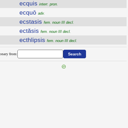
ecquis
interr. pron.
ecquō
adv.
ecstasis
fem. noun III decl.
ectăsis
fem. noun III decl.
ecthlipsis
fem. noun III decl.
ionary from: